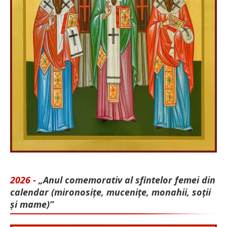
2026 -
„Anul comemorativ al sfintelor femei din
calendar (mironosițe, mu­cenițe, monahii, soții
și mame)”