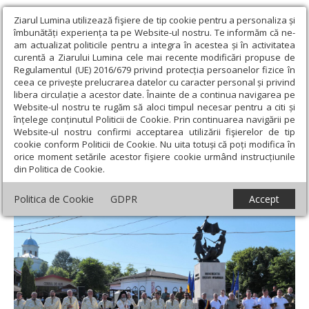
Ziarul Lumina utilizează fişiere de tip cookie pentru a personaliza și
îmbunătăți experiența ta pe Website-ul nostru. Te informăm că ne-
am actualizat politicile pentru a integra în acestea și în activitatea
curentă a Ziarului Lumina cele mai recente modificări propuse de
Regulamentul (UE) 2016/679 privind protecția persoanelor fizice în
ceea ce privește prelucrarea datelor cu caracter personal și privind
libera circulație a acestor date. Înainte de a continua navigarea pe
Website-ul nostru te rugăm să aloci timpul necesar pentru a citi și
Ziarul Lumina
›
Regionale
›
Moldova
›
Monumentul Eroilor
înțelege conținutul Politicii de Cookie. Prin continuarea navigării pe
Neamului, inaugurat la Bârlad
Website-ul nostru confirmi acceptarea utilizării fişierelor de tip
cookie conform Politicii de Cookie. Nu uita totuși că poți modifica în
Monumentul Eroilor Neamului, inaugurat
orice moment setările acestor fişiere cookie urmând instrucțiunile
din Politica de Cookie.
la Bârlad
Politica de Cookie
GDPR
Accept