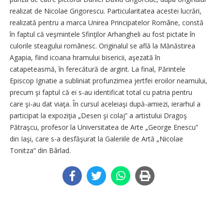
realizat de Nicolae Grigorescu. Particularitatea acestei lucrări,
realizată pentru a marca Unirea Principatelor Române, constă
în faptul că veşmintele Sfinţilor Arhangheli au fost pictate în
culorile steagului românesc. Originalul se află la Mănăstirea
Agapia, fiind icoana hramului bisericii, aşezată în
catapeteasmă, în ferecătură de argint. La final, Părintele
Episcop Ignatie a subliniat profunzimea jertfei eroilor neamului,
precum şi faptul că ei s-au identificat total cu patria pentru
care şi-au dat viaţa. În cursul aceleiaşi după-amiezi, ierarhul a
participat la expoziţia „Desen şi colaj” a artistului Dragoş
Pătraşcu, profesor la Universitatea de Arte „George Enescu”
din Iaşi, care s-a desfăşurat la Galeriile de Artă „Nicolae
Tonitza” din Bârlad.