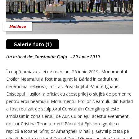
Moldova
Galerie foto (1)
Un articol de:
Constantin Ciofu
-
29 Iunie 2019
În după-amiaza zilei de miercuri, 26 iunie 2019, Monumentul
Eroilor Neamului a fost inaugurat la Bârlad în cadrul unui
ceremonial religios şi militar. Preasfinţitul Părinte Ignatie,
Episcopul Huşilor, a oficiat cu acest prilej o slujbă de pomenire
pentru eroii neamului. Monumentul Eroilor Neamului din Bârlad
a fost realizat de sculptorul Constantin Crengăniş şi este
amplasat în zona Cerbul de Aur. Cu prilejul acestui eveniment,
doctor Cristina Tiron a oferit Părintelui Episcop Ignatie o
replică a icoanei Sfinţilor Arhangheli Mihail şi Gavriil pictată pe
pânză de către pictorul Daniel David Grigorciuc, după originalul