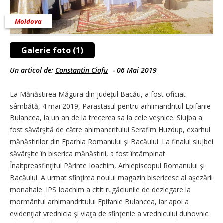
Moldova
Galerie foto (1)
Un articol de:
Constantin Ciofu
-
06 Mai 2019
La Mănăstirea Măgura din judeţul Bacău, a fost oficiat
sâmbătă, 4 mai 2019, Parastasul pentru arhimandritul Epifanie
Bulancea, la un an de la trecerea sa la cele veşnice. Slujba a
fost săvârşită de către ahimandritului Serafim Huzdup, exarhul
mănăstirilor din Eparhia Romanului şi Bacăului. La finalul slujbei
săvârşite în biserica mănăstirii, a fost întâmpinat
Înaltpreasfinţitul Părinte Ioachim, Arhiepiscopul Romanului şi
Bacăului. A urmat sfinţirea noului magazin bisericesc al aşezării
monahale. IPS Ioachim a citit rugăciunile de dezlegare la
mormântul arhimandritului Epifanie Bulancea, iar apoi a
evidenţiat vrednicia şi viaţa de sfinţenie a vrednicului duhovnic.