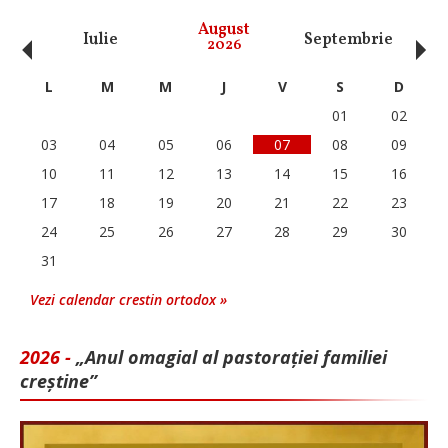
‹
›
August
Iulie
Septembrie
O
2026
L
M
M
J
V
S
D
01
02
03
04
05
06
07
08
09
10
11
12
13
14
15
16
17
18
19
20
21
22
23
24
25
26
27
28
29
30
31
Vezi calendar crestin ortodox »
2026 -
„Anul omagial al pastorației familiei
creștine”