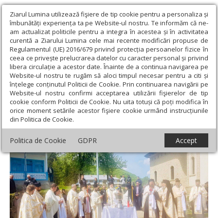
Ziarul Lumina utilizează fişiere de tip cookie pentru a personaliza și
îmbunătăți experiența ta pe Website-ul nostru. Te informăm că ne-
am actualizat politicile pentru a integra în acestea și în activitatea
curentă a Ziarului Lumina cele mai recente modificări propuse de
Regulamentul (UE) 2016/679 privind protecția persoanelor fizice în
ceea ce privește prelucrarea datelor cu caracter personal și privind
libera circulație a acestor date. Înainte de a continua navigarea pe
Website-ul nostru te rugăm să aloci timpul necesar pentru a citi și
Ziarul Lumina
›
Regionale
›
Moldova
›
Pomenirea
înțelege conținutul Politicii de Cookie. Prin continuarea navigării pe
arhimandritului Epifanie Bulancea la Mănăstirea Măgura Ocnei
Website-ul nostru confirmi acceptarea utilizării fişierelor de tip
cookie conform Politicii de Cookie. Nu uita totuși că poți modifica în
Pomenirea arhimandritului Epifanie
orice moment setările acestor fişiere cookie urmând instrucțiunile
din Politica de Cookie.
Bulancea la Mănăstirea Măgura Ocnei
Politica de Cookie
GDPR
Accept