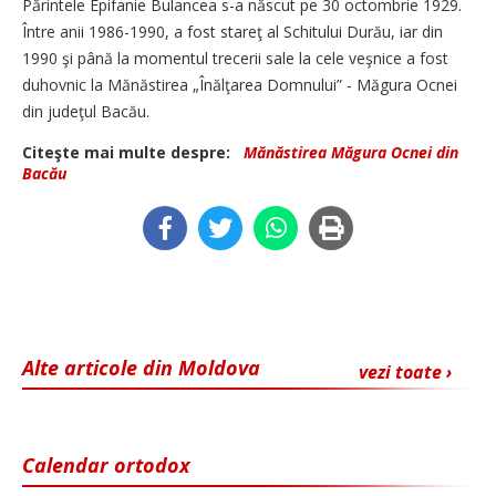
Părintele Epifanie Bulancea s-a născut pe 30 octombrie 1929.
Între anii 1986-1990, a fost stareţ al Schitului Durău, iar din
1990 şi până la momentul trecerii sale la cele veşnice a fost
duhovnic la Mănăstirea „Înălţarea Domnului” - Măgura Ocnei
din judeţul Bacău.
Citeşte mai multe despre:
Mănăstirea Măgura Ocnei din
Bacău
Alte articole din Moldova
vezi toate ›
Calendar ortodox