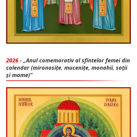
2026 -
„Anul comemorativ al sfintelor femei din
calendar (mironosițe, mu­cenițe, monahii, soții
și mame)”