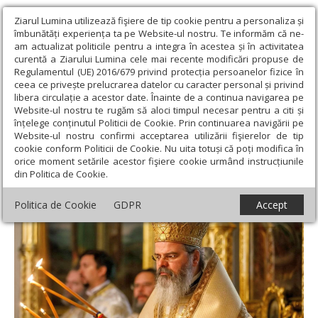
Ziarul Lumina utilizează fişiere de tip cookie pentru a personaliza și
îmbunătăți experiența ta pe Website-ul nostru. Te informăm că ne-
am actualizat politicile pentru a integra în acestea și în activitatea
curentă a Ziarului Lumina cele mai recente modificări propuse de
Regulamentul (UE) 2016/679 privind protecția persoanelor fizice în
ceea ce privește prelucrarea datelor cu caracter personal și privind
libera circulație a acestor date. Înainte de a continua navigarea pe
Website-ul nostru te rugăm să aloci timpul necesar pentru a citi și
Ziarul Lumina
›
Regionale
›
Moldova
›
Prima Denie din
înțelege conținutul Politicii de Cookie. Prin continuarea navigării pe
Săptămâna Pătimirilor, la Huşi
Website-ul nostru confirmi acceptarea utilizării fişierelor de tip
cookie conform Politicii de Cookie. Nu uita totuși că poți modifica în
Prima Denie din Săptămâna Pătimirilor, la
orice moment setările acestor fişiere cookie urmând instrucțiunile
din Politica de Cookie.
Huşi
Politica de Cookie
GDPR
Accept