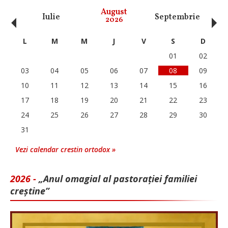
‹
›
August
Iulie
Septembrie
O
2026
L
M
M
J
V
S
D
01
02
03
04
05
06
07
08
09
10
11
12
13
14
15
16
17
18
19
20
21
22
23
24
25
26
27
28
29
30
31
Vezi calendar crestin ortodox »
2026 -
„Anul omagial al pastorației familiei
creștine”