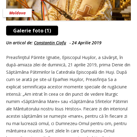
Moldova
Galerie foto (1)
Un articol de:
Constantin Ciofu
-
24 Aprilie 2019
Preasfinţitul Părinte Ignatie, Episcopul Huşilor, a săvârşit, în
după-amiaza zilei de duminică, 21 aprilie 2019, prima Denie din
Săptămâna Pătimirilor la Catedrala Episcopală din Huşi. După
cum se arată pe site-ul Eparhiei Huşilor, Preasfinţia Sa a
explicat semnificaţia acestor momente speciale de rugăciune
intensă: „Am intrat în ceea ce din punct de vedere liturgic
numim «Săptămâna Mare» sau «Săptămâna Sfintelor Pătimiri
ale Mântuitorului nostru Iisus Hristos». Fiecare zi din interiorul
acestei săptămâni se numeşte «mare», pentru că în fiecare zi
nu mai lucrează omul, ci Dumnezeu-Omul pentru om, pentru
mântuirea noastră. Sunt zilele în care Dumnezeu-Omul