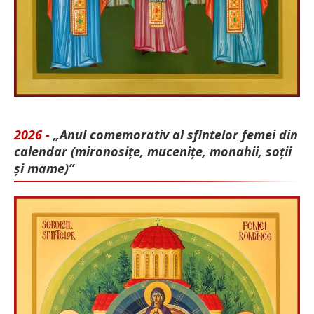
2026 -
„Anul comemorativ al sfintelor femei din
calendar (mironosițe, mu­cenițe, monahii, soții
și mame)”