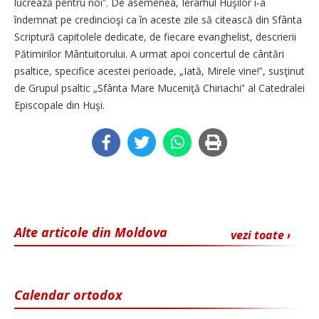
lucrează pentru noiˮ. De asemenea, Ierarhul Huşilor i-a
îndemnat pe credincioşi ca în aceste zile să citească din Sfânta
Scriptură capitolele dedicate, de fiecare evanghelist, descrierii
Pătimirilor Mântuitorului. A urmat apoi concertul de cântări
psaltice, specifice acestei perioade, „Iată, Mirele vine!ˮ, susţinut
de Grupul psaltic „Sfânta Mare Muceniţă Chiriachiˮ al Catedralei
Episcopale din Huşi.
Alte articole din Moldova
vezi toate ›
Calendar ortodox