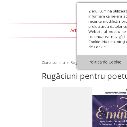
Ziarul Lumina utilizea
informăm că ne-am actu
recente modificări pr
prelucrarea datelor cu
Actualitate religioasă
T
Website-ul nostru te 
continuarea navigării 
Cookie. Nu uita totuși 
de Cookie.
Politica de Cookie
Ziarul Lumina
›
Regionale
›
Moldova
›
Rugăciu
Rugăciuni pentru poetu
st
Septembrie
Octombrie
Noiembrie
Decembrie
Ianuar