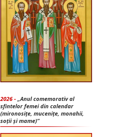
2026 -
„Anul comemorativ al
sfintelor femei din calendar
(mironosițe, mu­cenițe, monahii,
soții și mame)”