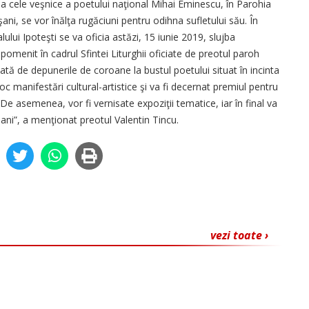
a la cele veşnice a poetului naţional Mihai Eminescu, în Parohia
ni, se vor înălţa rugăciuni pentru odihna sufletului său. În
lului Ipoteşti se va oficia astăzi, 15 iunie 2019, slujba
omenit în cadrul Sfintei Liturghii oficiate de preotul paroh
ată de depunerile de coroane la bustul poetului situat în incinta
oc manifestări cultural-artistice şi va fi decernat premiul pentru
 asemenea, vor fi vernisate expoziţii tematice, iar în final va
ani”, a menţionat preotul Valentin Tincu.
vezi toate ›