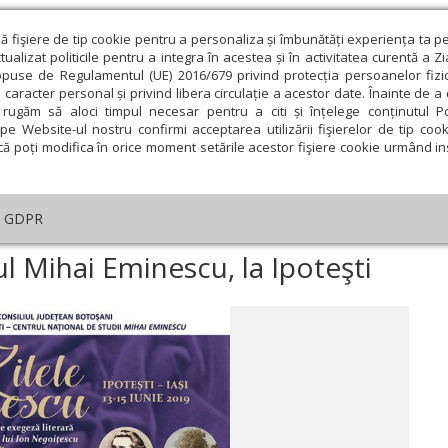
ză fişiere de tip cookie pentru a personaliza și îmbunătăți experiența ta p
alizat politicile pentru a integra în acestea și în activitatea curentă a Z
opuse de Regulamentul (UE) 2016/679 privind protecția persoanelor fizi
 caracter personal și privind libera circulație a acestor date. Înainte de 
eologie și spiritualitate
Educaţie și Cultură
Societate
rugăm să aloci timpul necesar pentru a citi și înțelege conținutul Pol
pe Website-ul nostru confirmi acceptarea utilizării fişierelor de tip cook
că poți modifica în orice moment setările acestor fişiere cookie urmând ins
GDPR
ni pentru poetul Mihai Eminescu, la Ipoteşti
l Mihai Eminescu, la Ipoteşti
ie
Februarie
Martie
Aprilie
Mai
Iunie