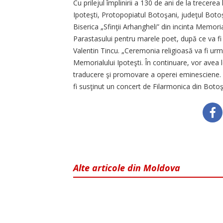
Cu prilejul împlinirii a 130 de ani de la trecere
Ipoteşti, Protopopiatul Botoşani, judeţul Botoşa
Biserica „Sfinţii Arhangheli” din incinta Memoria
Parastasului pentru marele poet, după ce va fi p
Valentin Tincu. „Ceremonia religioasă va fi urm
Memorialului Ipoteşti. În continuare, vor avea l
traducere şi promovare a operei eminesciene. De
fi susţinut un concert de Filarmonica din Botoş
Alte articole din Moldova