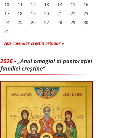
10
11
12
13
14
15
16
17
18
19
20
21
22
23
24
25
26
27
28
29
30
31
Vezi calendar crestin ortodox »
2026 -
„Anul omagial al pastorației
familiei creștine”