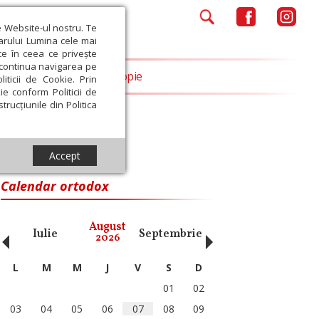
e Website-ul nostru. Te
iarului Lumina cele mai
ce în ceea ce privește
a continua navigarea pe
Opinii
Filantropie
iticii de Cookie. Prin
ie conform Politicii de
trucțiunile din Politica
Accept
Calendar ortodox
‹
›
August
Iulie
Septembrie
Octombrie
Noiembri
2026
L
M
M
J
V
S
D
01
02
03
04
05
06
07
08
09