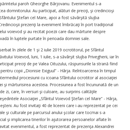
 părintelui paroh Gheorghe Bârjovanu. Evenimentul s-a
a domnitorului. Au participat, alături de preoţi, şi credincioşi
l Sfântului Ştefan cel Mare, apoi a fost săvârşită slujba
edincioşii prezenţi la eveniment îmbrăcaţi în port tradiţional
ui voievod şi au recitat poezii care dau mărturie despre
ovadă în luptele purtate în perioada domniei sale.
erbat în zilele de 1 şi 2 iulie 2019 ocrotitorul, pe Sfântul
itului Voievod, luni, 1 iulie, s-a săvârşit slujba Privegherii, iar în
rticipat preoţi de pe Valea Oituzului, răspunsurile la strană fiind
 pentru copii „Dionisie Exiguul” - Hârja. Reîntoarcerea în timpul
ntermediul procesiunii cu icoana Sfântului ocrotitor al asociaţiei
inţei şi mărturisirea acesteia. Procesiunea a fost încununată de un
 zi, care, în versuri şi culoare, au surprins calităţile
eşedintele Asociaţiei „Sfântul Voievod Ştefan cel Mare” - Hârja,
şteni. Au fost invitaţi 40 de liceeni care i-au reprezentat pe cei
ciale şi culturale pe parcursul anului şcolar care tocmai s-a
cial şi implicarea tinerilor în ajutorarea persoanelor aflate în
 gravitat evenimentul, a fost reprezentat de prezenţa Alexandrei