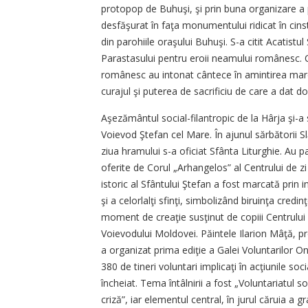
protopop de Buhuşi, şi prin buna organizare a
desfăşurat în faţa monumentului ridicat în cinste
din parohiile oraşului Buhuşi. S-a citit Acatistu
Parastasului pentru eroii neamului românesc. Cr
românesc au intonat cântece în amintirea marel
curajul şi puterea de sacrificiu de care a dat d
Aşezământul social-filantropic de la Hârja şi-a s
Voievod Ştefan cel Mare. În ajunul sărbătorii Slăv
ziua hramului s-a oficiat Sfânta Liturghie. Au pa
oferite de Corul „Arhangelos” al Centrului de zi
istoric al Sfântului Ştefan a fost marcată prin i
şi a celorlalţi sfinţi, simbolizând biruinţa cred
moment de creaţie susţinut de copiii Centrului de
Voievodului Moldovei. Păintele Ilarion Mâţă, pr
a organizat prima ediţie a Galei Voluntarilor One
380 de tineri voluntari implicaţi în acţiunile so
încheiat. Tema întâlnirii a fost „Voluntariatul so
criză”, iar elementul central, în jurul căruia a