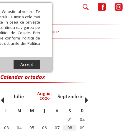
e Website-ul nostru. Te
iarului Lumina cele mai
ce în ceea ce privește
a continua navigarea pe
Opinii
Filantropie
iticii de Cookie. Prin
ie conform Politicii de
trucțiunile din Politica
Accept
Calendar ortodox
‹
›
August
Iulie
Septembrie
Octombrie
Noiembri
2026
L
M
M
J
V
S
D
01
02
03
04
05
06
07
08
09