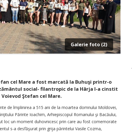
Galerie foto (2)
fan cel Mare a fost marcată la Buhuşi printr-o
mântul social- filantropic de la Hârja l-a cinstit
tul Voievod Ştefan cel Mare.
nainte de împlinirea a 515 ani de la moartea domnului Moldovei,
nţitului Părinte Ioachim, Arhiepiscopul Romanului şi Bacăului,
avut loc un moment duhovnicesc prin care au fost comemorate
entul s-a desfăşurat prin grija părintelui Vasile Cozma,