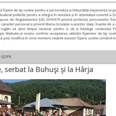
ză fişiere de tip cookie pentru a personaliza și îmbunătăți experiența ta p
alizat politicile pentru a integra în acestea și în activitatea curentă a Z
opuse de Regulamentul (UE) 2016/679 privind protecția persoanelor fizi
 caracter personal și privind libera circulație a acestor date. Înainte de 
eologie și spiritualitate
Educaţie și Cultură
Societate
rugăm să aloci timpul necesar pentru a citi și înțelege conținutul Pol
pe Website-ul nostru confirmi acceptarea utilizării fişierelor de tip cook
că poți modifica în orice moment setările acestor fişiere cookie urmând ins
GDPR
Ştefan cel Mare, serbat la Buhuşi şi la Hârja
 serbat la Buhuşi şi la Hârja
ie
Februarie
Martie
Aprilie
Mai
Iunie