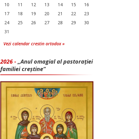
10
11
12
13
14
15
16
17
18
19
20
21
22
23
24
25
26
27
28
29
30
31
Vezi calendar crestin ortodox »
2026 -
„Anul omagial al pastorației
familiei creștine”