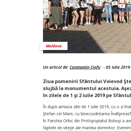
Moldova
Un articol de:
Constantin Ciofu
-
05 Iulie 2019
Ziua pomenirii Sfântului Voievod Şte
slujbă la monumentul acestuia. Aşeză
în zilele de 1 şi 2 iulie 2019 pe Sfân
În după-amiaza zilei de 1 iulie 2019, cu o zi î
Ştefan cel Mare, cu binecuvântarea Înaltpreasfi
în Parohia Orbic din Protopopiatul Buhuşi a 
faptele de vitejie ale marelui domnitor. Evenim