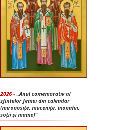
2026 -
„Anul comemorativ al
sfintelor femei din calendar
(mironosițe, mu­cenițe, monahii,
soții și mame)”