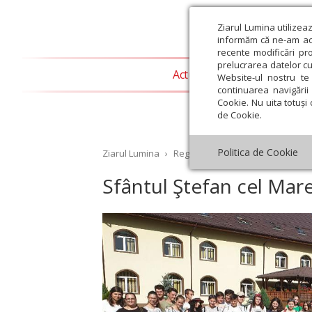
Ziarul Lumina utilizea
informăm că ne-am actu
recente modificări pr
prelucrarea datelor cu
Actualitate religioasă
T
Website-ul nostru te 
continuarea navigării 
Cookie. Nu uita totuși 
de Cookie.
Politica de Cookie
Ziarul Lumina
›
Regionale
›
Moldova
›
Sfântul 
Sfântul Ştefan cel Mare,
st
Septembrie
Octombrie
Noiembrie
Decembrie
Ianuar