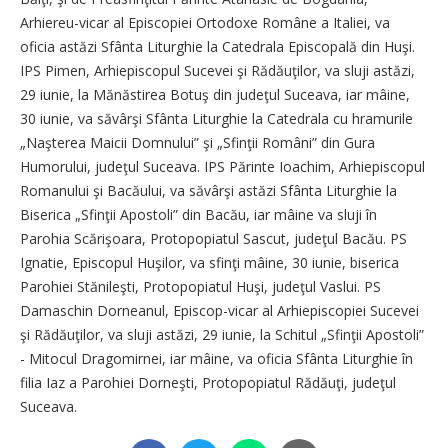
Arhiereu-vicar al Episcopiei Ortodoxe Române a Italiei, va
oficia astăzi Sfânta Liturghie la Catedrala Episcopală din Huşi.
IPS Pimen, Arhiepiscopul Sucevei şi Rădăuţilor, va sluji astăzi,
29 iunie, la Mănăstirea Botuş din judeţul Suceava, iar mâine,
30 iunie, va săvârşi Sfânta Liturghie la Catedrala cu hramurile
„Naşterea Maicii Domnului” şi „Sfinţii Români” din Gura
Humorului, judeţul Suceava. IPS Părinte Ioachim, Arhiepiscopul
Romanului şi Bacăului, va săvârşi astăzi Sfânta Liturghie la
Biserica „Sfinţii Apostoli” din Bacău, iar mâine va sluji în
Parohia Scărişoara, Protopopiatul Sascut, judeţul Bacău. PS
Ignatie, Episcopul Huşilor, va sfinţi mâine, 30 iunie, biserica
Parohiei Stănileşti, Protopopiatul Huşi, judeţul Vaslui. PS
Damaschin Dorneanul, Episcop-vicar al Arhiepiscopiei Sucevei
şi Rădăuţilor, va sluji astăzi, 29 iunie, la Schitul „Sfinţii Apostoli”
- Mitocul Dragomirnei, iar mâine, va oficia Sfânta Liturghie în
filia Iaz a Parohiei Dorneşti, Protopopiatul Rădăuţi, judeţul
Suceava.