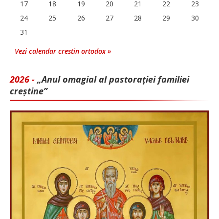
17
18
19
20
21
22
23
24
25
26
27
28
29
30
31
Vezi calendar crestin ortodox »
2026 -
„Anul omagial al pastorației familiei
creștine”