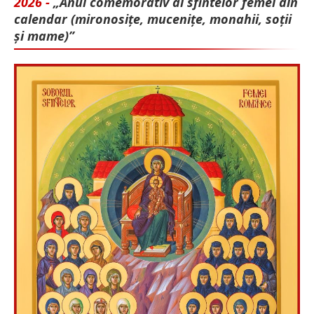
2026 -
„Anul comemorativ al sfintelor femei din
calendar (mironosițe, mu­cenițe, monahii, soții
și mame)”