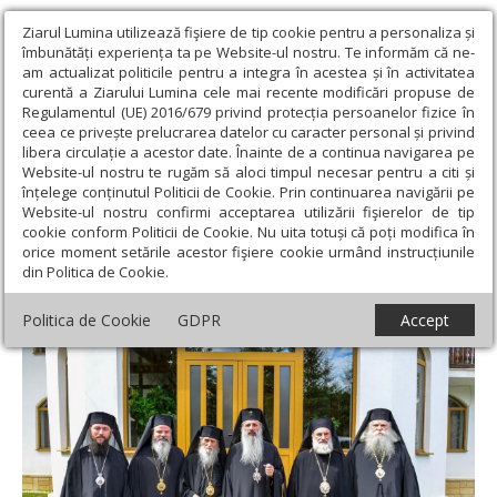
Ziarul Lumina utilizează fişiere de tip cookie pentru a personaliza și
îmbunătăți experiența ta pe Website-ul nostru. Te informăm că ne-
am actualizat politicile pentru a integra în acestea și în activitatea
curentă a Ziarului Lumina cele mai recente modificări propuse de
Regulamentul (UE) 2016/679 privind protecția persoanelor fizice în
ceea ce privește prelucrarea datelor cu caracter personal și privind
libera circulație a acestor date. Înainte de a continua navigarea pe
Website-ul nostru te rugăm să aloci timpul necesar pentru a citi și
Ziarul Lumina
›
Regionale
›
Moldova
›
Slujiri arhiereşti în
înțelege conținutul Politicii de Cookie. Prin continuarea navigării pe
Mitropolia Moldovei şi Bucovinei
Website-ul nostru confirmi acceptarea utilizării fişierelor de tip
cookie conform Politicii de Cookie. Nu uita totuși că poți modifica în
Slujiri arhiereşti în Mitropolia Moldovei şi
orice moment setările acestor fişiere cookie urmând instrucțiunile
din Politica de Cookie.
Bucovinei
Politica de Cookie
GDPR
Accept