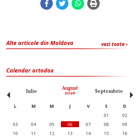
Alte articole din Moldova
vezi toate ›
Calendar ortodox
‹
›
August
Iulie
Septembrie
O
2026
L
M
M
J
V
S
D
01
02
03
04
05
06
07
08
09
10
11
12
13
14
15
16