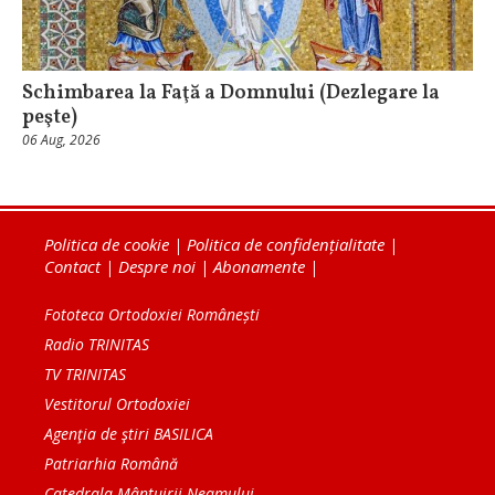
Schimbarea la Faţă a Domnului (Dezlegare la
peşte)
06 Aug, 2026
Politica de cookie
|
Politica de confidențialitate
|
Contact
|
Despre noi
|
Abonamente
|
Fototeca Ortodoxiei Românești
Radio TRINITAS
TV TRINITAS
Vestitorul Ortodoxiei
Agenţia de ştiri BASILICA
Patriarhia Română
Catedrala Mântuirii Neamului