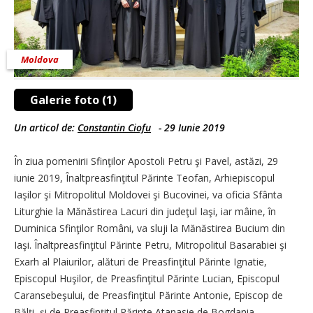
Moldova
Galerie foto (1)
Un articol de:
Constantin Ciofu
-
29 Iunie 2019
În ziua pomenirii Sfinţilor Apostoli Petru şi Pavel, astăzi, 29
iunie 2019, Înaltpreasfinţitul Părinte Teofan, Arhiepiscopul
Iaşilor şi Mitropolitul Moldovei şi Bucovinei, va oficia Sfânta
Liturghie la Mănăstirea Lacuri din judeţul Iaşi, iar mâine, în
Duminica Sfinţilor Români, va sluji la Mănăstirea Bucium din
Iaşi. Înaltpreasfinţitul Părinte Petru, Mitropolitul Basarabiei şi
Exarh al Plaiurilor, alături de Preasfinţitul Părinte Ignatie,
Episcopul Huşilor, de Preasfinţitul Părinte Lucian, Episcopul
Caransebeşului, de Preasfinţitul Părinte Antonie, Episcop de
Bălţi, şi de Preasfinţitul Părinte Atanasie de Bogdania,