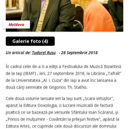
Moldova
Galerie foto (4)
Un articol de:
Tudorel Rusu
-
28 Septembrie 2018
În cadrul celei de-a II-a ediţii a Festivalului de Muzică Bizantină
de la Iaşi (IBMF) , ieri, 27 septembrie 2018, la Librăria „Tafrali”
de la Universitatea „Al. I. Cuza” din Iaşi a avut loc lansarea a
două cărţi semnate de Grigorios Th. Stathis.
Cele două volume lansate ieri la Iaşi sunt „Scara virtuţilor”,
apărut la Editura Doxologia, o lucrare muzicală de factură
psaltică ce se bazează pe versurile Sfântului Ioan Scărarul, şi
„Prinos de mulţumire - Cuvântări la prilejuri festive”, apărut la
Editura Artes, ce cuprinde cele două discursuri ale domnului