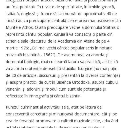
au fost publicate în reviste de specialitate, în limbile greacă,
italiană, engleză şi franceză. Un număr de aproximativ 40 de
lucrări au ca preocupare centrală cercetarea manuscriselor din
Muntele Athos. O altă preocupare veche a domnului Stathis o
reprezintă cântul popular, căruia îi va consacra o parte din
scrierile sale (discursul de la Academia din Atena de pe 4
martie 1976: „Cel mai vechi cântec popular scris în notaţie
muzicală bizantină - 1562”). De asemenea, va aborda şi
domeniul teologic, mai cu seamă latura sa practică, astfel că
va acorda o atenţie deosebită studiilor liturgice (nu mai puţin
de 20 de articole, discursuri şi prezentări la diverse conferinţe)
şi asupra practicii de cult în Biserica Ortodoxă, asupra cultului
venerării şi adorării şi modul cum sunt ele potenţate şi
reflectate în imnografia şi cântul bizantin.
Punctul culminant al activităţii sale, atât pe latura de
consecventă cercetare şi minuţioasă documentare, cât şi pe
cea de ferventă promovare a culturii muzicale eline, aducând
astfel contribuţii esenţiale la dezvoltarea muzicologiei