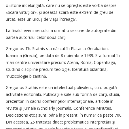
o istorie îndelungată, care nu se opreşte; este vorba despre
«Scara virtuţilor», şi această scară este extrem de greu de
urcat, este un urcuş de viaţă întreagă”.
La finalul evenimentului a urmat o sesiune de autografe din
partea autorului celor două cărţi.
Gregorios Th. Stathis s-a născut în Platania-Gerakarion,
Ioannina (Grecia), pe data de 8 noiembrie 1939. S-a format în
mari centre universitare precum: Atena, Roma, Copenhaga,
studiind discipline precum teologie, literatură bizantină,
muzicologie bizantină.
Gregorios Stathis este un intelectual polivalent, cu o bogată
activitate editorială. Publicaţiile sale sub formă de cărţi, studii,
prezentări în cadrul conferinţelor internaţionale, articole în
reviste şi jurnale (Scholarly Journals, Conference Minutes,
Dedications etc.) sunt, până în prezent, în număr de peste 700.
Din acestea, 25 tratează direct problematica interpretării şi
exegezei notaţiei muzicale bizantine (ante şi postreformă) şi