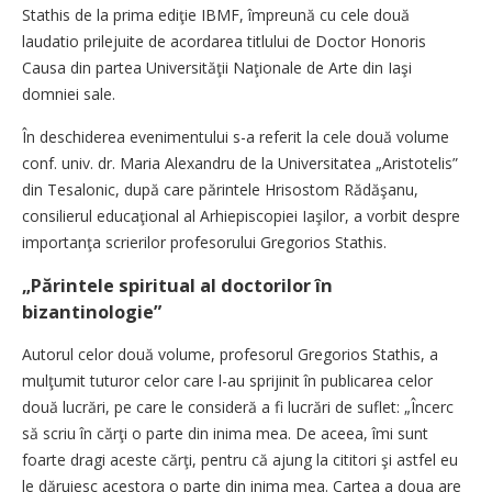
Stathis de la prima ediţie IBMF, împreună cu cele două
laudatio prilejuite de acordarea titlului de Doctor Honoris
Causa din partea Universităţii Naţionale de Arte din Iaşi
domniei sale.
În deschiderea evenimentului s-a referit la cele două volume
conf. univ. dr. Maria Alexandru de la Universitatea „Aristotelis”
din Tesalonic, după care părintele Hrisostom Rădăşanu,
consilierul educaţional al Arhiepiscopiei Iaşilor, a vorbit despre
importanţa scrierilor profesorului Gregorios Stathis.
„Părintele spiritual al doctorilor în
bizantinologie”
Autorul celor două volume, profesorul Gregorios Stathis, a
mulţumit tuturor celor care l-au sprijinit în publicarea celor
două lucrări, pe care le consideră a fi lucrări de suflet: „Încerc
să scriu în cărţi o parte din inima mea. De aceea, îmi sunt
foarte dragi aceste cărţi, pentru că ajung la cititori şi astfel eu
le dăruiesc acestora o parte din inima mea. Cartea a doua are