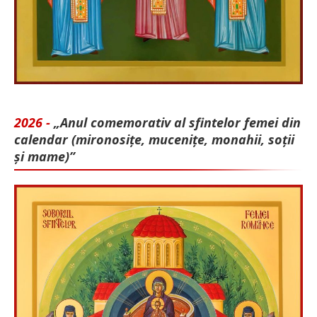
2026 -
„Anul comemorativ al sfintelor femei din
calendar (mironosițe, mu­cenițe, monahii, soții
și mame)”