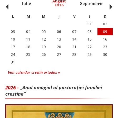
‹
›
August
Iulie
Septembrie
O
2026
L
M
M
J
V
S
D
01
02
03
04
05
06
07
08
09
10
11
12
13
14
15
16
17
18
19
20
21
22
23
24
25
26
27
28
29
30
31
Vezi calendar crestin ortodox »
2026 -
„Anul omagial al pastorației familiei
creștine”