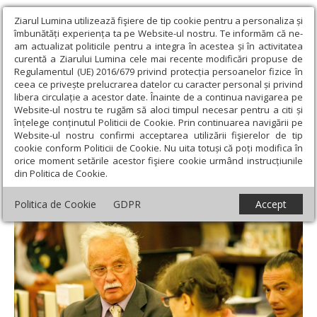
Ziarul Lumina utilizează fişiere de tip cookie pentru a personaliza și
îmbunătăți experiența ta pe Website-ul nostru. Te informăm că ne-
am actualizat politicile pentru a integra în acestea și în activitatea
curentă a Ziarului Lumina cele mai recente modificări propuse de
Regulamentul (UE) 2016/679 privind protecția persoanelor fizice în
ceea ce privește prelucrarea datelor cu caracter personal și privind
libera circulație a acestor date. Înainte de a continua navigarea pe
Website-ul nostru te rugăm să aloci timpul necesar pentru a citi și
Ziarul Lumina
›
Regionale
›
Moldova
›
Volumele profesorului
înțelege conținutul Politicii de Cookie. Prin continuarea navigării pe
Grigorios Th. Stathis, lansate la Iaşi
Website-ul nostru confirmi acceptarea utilizării fişierelor de tip
cookie conform Politicii de Cookie. Nu uita totuși că poți modifica în
Volumele profesorului Grigorios Th.
orice moment setările acestor fişiere cookie urmând instrucțiunile
din Politica de Cookie.
Stathis, lansate la Iaşi
Politica de Cookie
GDPR
Accept