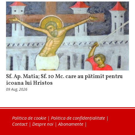
Sf. Ap. Matia; Sf. 10 Mc. care au pătimit pentru
icoana lui Hristos
09 Aug, 2026
Politica de cookie
|
Politica de confidențialitate
|
Contact
|
Despre noi
|
Abonamente
|