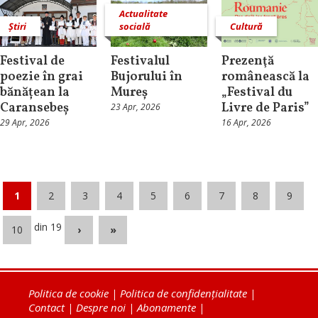
Actualitate
Știri
socială
Cultură
Festival de
Festivalul
Prezenţă
poezie în grai
Bujorului în
românească la
bănățean la
Mureș
„Festival du
Caransebeș
Livre de Paris”
23 Apr, 2026
29 Apr, 2026
16 Apr, 2026
1
2
3
4
5
6
7
8
9
din 19
10
›
»
Politica de cookie
|
Politica de confidențialitate
|
Contact
|
Despre noi
|
Abonamente
|