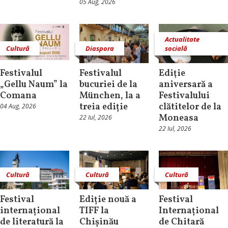
05 Aug, 2026
Actualitate
Cultură
Diaspora
socială
Festivalul
Festivalul
Ediţie
„Gellu Naum” la
bucuriei de la
aniversară a
Comana
München, la a
Festivalului
treia ediție
clătitelor de la
04 Aug, 2026
Moneasa
22 Iul, 2026
22 Iul, 2026
Cultură
Cultură
Cultură
Festival
Ediție nouă a
Festival
internațional
TIFF la
Internațional
de literatură la
Chișinău
de Chitară