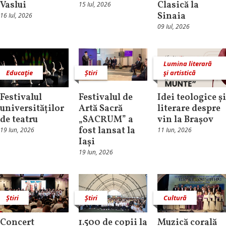
Vaslui
Clasică la
15 Iul, 2026
Sinaia
16 Iul, 2026
09 Iul, 2026
Lumina literară
Educaţie
Știri
şi artistică
Festivalul
Festivalul de
Idei teologice și
universităților
Artă Sacră
literare despre
de teatru
„SACRUM” a
vin la Brașov
fost lansat la
19 Iun, 2026
11 Iun, 2026
Iași
19 Iun, 2026
Știri
Știri
Cultură
Concert
1.500 de copii la
Muzică corală