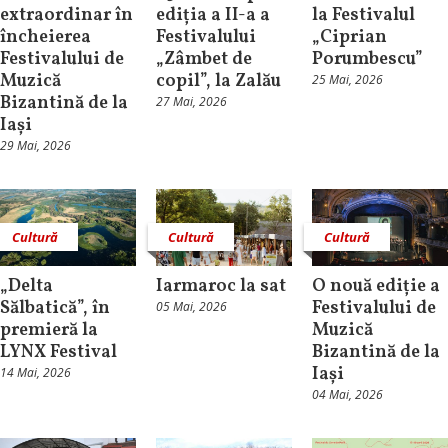
extraordinar în
ediția a II-a a
la Festivalul
încheierea
Festivalului
„Ciprian
Festivalului de
„Zâmbet de
Porumbescu”
Muzică
copil”, la Zalău
25 Mai, 2026
Bizantină de la
27 Mai, 2026
Iași
29 Mai, 2026
Cultură
Cultură
Cultură
„Delta
Iarmaroc la sat
O nouă ediție a
Sălbatică”, în
Festivalului de
05 Mai, 2026
premieră la
Muzică
LYNX Festival
Bizantină de la
Iași
14 Mai, 2026
04 Mai, 2026