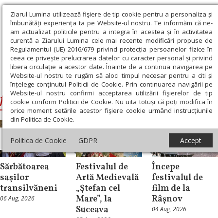
Ziarul Lumina utilizează fişiere de tip cookie pentru a personaliza și
îmbunătăți experiența ta pe Website-ul nostru. Te informăm că ne-
am actualizat politicile pentru a integra în acestea și în activitatea
curentă a Ziarului Lumina cele mai recente modificări propuse de
Regulamentul (UE) 2016/679 privind protecția persoanelor fizice în
ceea ce privește prelucrarea datelor cu caracter personal și privind
libera circulație a acestor date. Înainte de a continua navigarea pe
Website-ul nostru te rugăm să aloci timpul necesar pentru a citi și
Ziarul Lumina
›
festival
înțelege conținutul Politicii de Cookie. Prin continuarea navigării pe
Website-ul nostru confirmi acceptarea utilizării fişierelor de tip
festival
cookie conform Politicii de Cookie. Nu uita totuși că poți modifica în
orice moment setările acestor fişiere cookie urmând instrucțiunile
din Politica de Cookie.
Actualitate
Politica de Cookie
GDPR
Accept
socială
Cultură
Cultură
Sărbătoarea
Festivalul de
Începe
saşilor
Artă Medievală
festivalul de
transilvăneni
„Ștefan cel
film de la
Mare”, la
Râșnov
06 Aug, 2026
Suceava
04 Aug, 2026