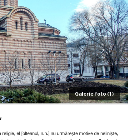
Galerie foto (1)
9
În religie, el [olteanul, n.n.] nu urmăreşte motive de nelinişte,