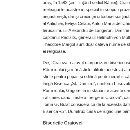
oraş, în 1582 (aici fiinţând sediul Băniei), Cra
meleagurile noastre în special în scopuri prozeli
negustoreşti, dar şi credinţei ortodoxe susţinut
al Antiohiei, Evliya Celabi, Anton Maria del Ch
Ierusalimului, Alexandru de Langeron, Dimitr
căpitanul Radisits, generalul Helmuth von Mo
Theodore Margot sunt doar câteva nume de str
ei religioase.
Deşi Craiova n-a avut o organizare bisericeas
Râmnicului (şi mănăstirile afiliate acesteia) a
sfinte pentru popas şi odihnă pentru ierarhi, că
lângă Biserica „Sf. Dumitru”, conform hrisovulu
Râmnicului, Grigore, ia în stăpânire aceste c
zăticnire, când îi este a merge în Craiova”, dar
Toma G. Bulat consideră că de la această dată 
Biserica «Sf. Dumitru» casă de rugăciune pentr
Bisericile Craiovei