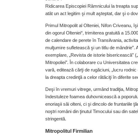
Ridicarea Episcopiei Râmnicului la treapta sup
atât un act legitim şi mult aşteptat, dar şi o dov
Primul Mitropolit al Olteniei, Nifon Criveanu, îş
din ogorul Olteniei“, trimiterea gratuită a 15.00
de calendare de perete în Transilvania, activi
mulţumire sufletească şi un titlu de mândrie”.
exemplare, „Revista de istorie bisericească” („s
Mitropoliei”. În colaborare cu Universitatea cre
vară, editează cărţi de rugăciuni, „lucru rodnic
la dreapta credinţă a celor rătăciţi în diferite se
Deşi în vremuri vitrege, urmând tradiţia, Mitrop
îndestuleze foamea duhovnicească a poporului c
enoriaşii săi olteni, ci şi dincolo de fruntariile ţ
noştri români din ţinutul Timocului sau din sat
stringentă.
Mitropolitul Firmilian