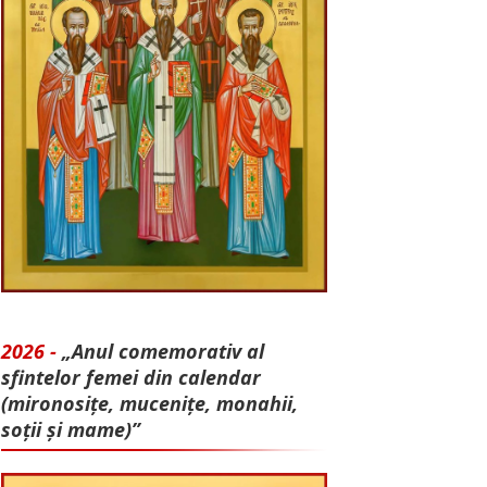
2026 -
„Anul comemorativ al
sfintelor femei din calendar
(mironosițe, mu­cenițe, monahii,
soții și mame)”