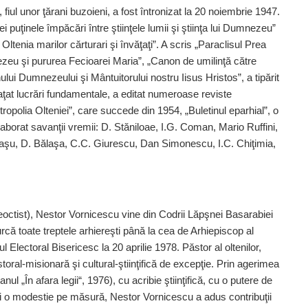
, fiul unor ţărani buzoieni, a fost întronizat la 20 noiembrie 1947.
i puţinele împăcări între ştiinţele lumii şi ştiinţa lui Dumnezeu”
n Oltenia marilor cărturari şi învăţaţi”. A scris „Paraclisul Prea
eu şi pururea Fecioarei Maria”, „Canon de umilinţă către
ui Dumnezeului şi Mântuitorului nostru Iisus Hristos”, a tipărit
ţat lucrări fundamentale, a editat numeroase reviste
tropolia Olteniei”, care succede din 1954, „Buletinul eparhial”, o
olaborat savanţii vremii: D. Stăniloae, I.G. Coman, Mario Ruffini,
ăpaşu, D. Bălaşa, C.C. Giurescu, Dan Simonescu, I.C. Chiţimia,
 Teoctist), Nestor Vornicescu vine din Codrii Lăpşnei Basarabiei
că toate treptele arhiereşti până la cea de Arhiepiscop al
ul Electoral Bisericesc la 20 aprilie 1978. Păstor al oltenilor,
storal-misionară şi cultural-ştiinţifică de excepţie. Prin agerimea
anul „În afara legii“, 1976), cu acribie ştiinţifică, cu o putere de
i o modestie pe măsură, Nestor Vornicescu a adus contribuţii