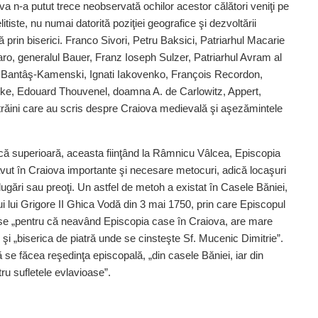
iova n-a putut trece neobservată ochilor acestor călători veniţi pe
tiste, nu numai datorită poziţiei geografice şi dezvoltării
ă prin biserici. Franco Sivori, Petru Baksici, Patriarhul Macarie
iaro, generalul Bauer, Franz Ioseph Sulzer, Patriarhul Avram al
ie Bantâş-Kamenski, Ignati Iakovenko, François Recordon,
ltke, Edouard Thouvenel, doamna A. de Carlowitz, Appert,
ăini care au scris despre Craiova medievală şi aşezămintele
că superioară, aceasta fiinţând la Râmnicu Vâlcea, Episcopia
 avut în Craiova importante şi necesare metocuri, adică locaşuri
lugări sau preoţi. Un astfel de metoh a existat în Casele Băniei,
i lui Grigore II Ghica Vodă din 3 mai 1750, prin care Episcopul
ase „pentru că neavând Episcopia case în Craiova, are mare
 şi „biserica de piatră unde se cinsteşte Sf. Mucenic Dimitrie”.
se făcea reşedinţa episcopală, „din casele Băniei, iar din
u sufletele evlavioase”.