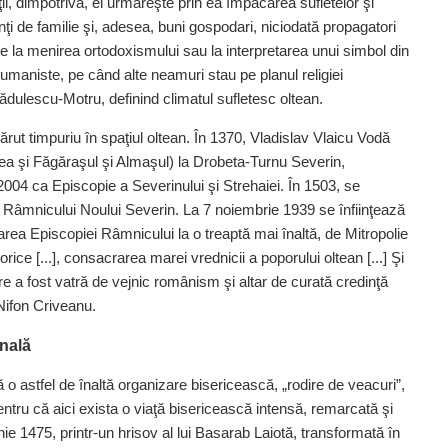
ţii, dimpotrivă, el urmăreşte prin ea împăcarea sufletelor şi
rinţi de familie şi, adesea, buni gospodari, niciodată propagatori
ivire la menirea ortodoxismului sau la interpretarea unui simbol din
iei umaniste, pe când alte neamuri stau pe planul religiei
ădulescu-Motru, definind climatul sufletesc oltean.
ut timpuriu în spaţiul oltean. În 1370, Vladislav Vlaicu Vodă
dea şi Făgăraşul şi Almaşul) la Drobeta-Turnu Severin,
n 2004 ca Episcopie a Severinului şi Strehaiei. În 1503, se
ia Râmnicului Noului Severin. La 7 noiembrie 1939 se înfiinţează
carea Episcopiei Râmnicului la o treaptă mai înaltă, de Mitropolie
rice [...], consacrarea marei vrednicii a poporului oltean [...] Şi
are a fost vatră de vejnic românism şi altar de curată credinţă
 Nifon Criveanu.
nală
 o astfel de înaltă organizare bisericească, „rodire de veacuri”,
tru că aici exista o viaţă bisericească intensă, remarcată şi
unie 1475, printr-un hrisov al lui Basarab Laiotă, transformată în