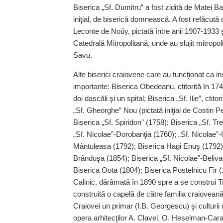
Biserica „Sf. Dumitru” a fost zidită de Matei Ba
iniţial, de biserică domnească. A fost refăcută 
Leconte de Noűy, pictată între anii 1907-1933 ş
Catedrală Mitropolitană, unde au slujit mitropoli
Savu.
Alte biserici craiovene care au funcţionat ca in
importante: Biserica Obedeanu, ctitorită în 1
doi dascăli şi un spital; Biserica „Sf. Ilie”, cti
„Sf. Gheorghe” Nou (pictată iniţial de Costin P
Biserica „Sf. Spiridon” (1758); Biserica „Sf. Tr
„Sf. Nicolae”-Dorobanţia (1760); „Sf. Nicolae”-
Mântuleasa (1792); Biserica Hagi Enuş (1792), 
Brânduşa (1854); Biserica „Sf. Nicolae”-Beliva
Biserica Oota (1804); Biserica Postelnicu Fir 
Calinic, dărâmată în 1890 spre a se construi Tri
construită o capelă de către familia craiovean
Craiovei un primar (I.B. Georgescu) şi culturi
opera arhitecţilor A. Clavel, O. Heselman-Carad