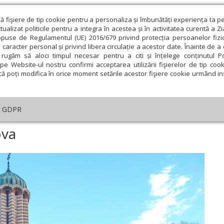
ză fişiere de tip cookie pentru a personaliza și îmbunătăți experiența ta p
alizat politicile pentru a integra în acestea și în activitatea curentă a Z
opuse de Regulamentul (UE) 2016/679 privind protecția persoanelor fizi
 caracter personal și privind libera circulație a acestor date. Înainte de 
eologie și spiritualitate
Educaţie și Cultură
Societate
rugăm să aloci timpul necesar pentru a citi și înțelege conținutul Pol
pe Website-ul nostru confirmi acceptarea utilizării fişierelor de tip cook
că poți modifica în orice moment setările acestor fişiere cookie urmând ins
GDPR
igioasă în Craiova
ova
ie
Februarie
Martie
Aprilie
Mai
Iunie