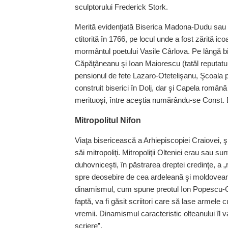
sculptorului Frederick Stork.
Merită evidenţiată Biserica Madona-Dudu sau
ctitorită în 1766, pe locul unde a fost zărită ic
mormântul poetului Vasile Cârlova. Pe lângă bi
Căpăţâneanu şi Ioan Maiorescu (tatăl reputatulu
pensionul de fete Lazaro-Otetelişanu, Şcoala pro
construit biserici în Dolj, dar şi Capela română 
merituoşi, între aceştia numărându-se Const. 
Mitropolitul Nifon
Viaţa bisericească a Arhiepiscopiei Craiovei, şi i
săi mitropoliţi. Mitropoliţii Olteniei erau sau su
duhovniceşti, în păstrarea dreptei credinţe, a „r
spre deosebire de cea ardeleană şi moldoveană,
dinamismul, cum spune preotul Ion Popescu-Cilie
faptă, va fi găsit scriitori care să lase armele
vremii. Dinamismul caracteristic olteanului îl 
scriere”.