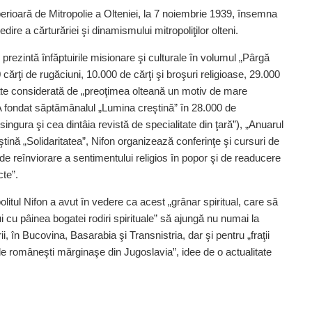
erioară de Mitropolie a Olteniei, la 7 noiembrie 1939, însemna
edire a cărturăriei şi dinamismului mitropoliţilor olteni.
i prezintă înfăptuirile misionare şi culturale în volumul „Pârgă
0 cărţi de rugăciuni, 10.000 de cărţi şi broşuri religioase, 29.000
tate considerată de „preoţimea olteană un motiv de mare
 A fondat săptămânalul „Lumina creştină” în 28.000 de
ingura şi cea dintâia revistă de specialitate din ţară”), „Anuarul
ştină „Solidaritatea”, Nifon organizează conferinţe şi cursuri de
 de reînviorare a sentimentului religios în popor şi de readucere
cte”.
olitul Nifon a avut în vedere ca acest „grânar spiritual, care să
u pâinea bogatei rodiri spirituale” să ajungă nu numai la
ării, în Bucovina, Basarabia şi Transnistria, dar şi pentru „fraţii
ele româneşti mărginaşe din Jugoslavia”, idee de o actualitate