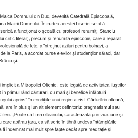
 Maica Domnului din Dud, devenită Catedrală Episcopală,
oana Maicii Domnului. În curtea acestei biserici se află
serică a funcţionat o şcoală cu profesori renumiţi; Stanciu
i critic literar), precum şi renumita episcopie, care a reparat
fesională de fete, a întreţinut aziluri pentru bolnavi, a
de la Paris, a acordat burse elevilor şi studenţilor săraci, dar
Brâncuşi.
mplicit a Mitropoliei Olteniei, este legată de activitatea iluştrilor
nt în primul rând cărturari, cu mari şi benefice înfăptuiri
ugului aprins” în condiţiile unui regim ateist. Cărturăria olteană,
 are în plus şi un alt element definitoriu: pragmatismul sau
ni: „Poate că firea olteanului, caracterizată prin vioiciune şi
 cu care apărau ţara, ca să scrie în tihnă undeva întâmplările
va fi îndemnat mai mult spre fapte decât spre meditaţie şi