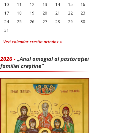
10
11
12
13
14
15
16
17
18
19
20
21
22
23
24
25
26
27
28
29
30
31
Vezi calendar crestin ortodox »
2026 -
„Anul omagial al pastorației
familiei creștine”