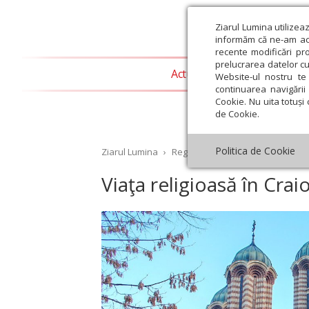
Ziarul Lumina utilizea
informăm că ne-am actu
recente modificări pr
prelucrarea datelor cu
Actualitate religioasă
T
Website-ul nostru te 
continuarea navigării 
Cookie. Nu uita totuși 
de Cookie.
Politica de Cookie
Ziarul Lumina
›
Regionale
›
Oltenia
›
Viaţa rel
Viaţa religioasă în Crai
st
Septembrie
Octombrie
Noiembrie
Decembrie
Ianuar