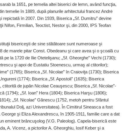
sarab la 1651, pe temelia altei biserici de lemn, având funcţia,
din temelie în 1889, după planurile arhitectului francez Andrė
i repictată în 2007. Din 1939, Biserica „Sf. Dumitru” devine
ţii Nifon, Firmilian, Teoctist, Nestor şi, din 2000, IPS Teofan
stituţii bisericeşti de sine stătătoare sunt numeroase şi
748 de marele pitar Const. Obedeanu şi care avea şi o şcoală cu
torită pe la 1720 de Ilie Otetelişanu; „Sf. Gheorghe” Vechi (1730);
etrescu şi apoi de Eustatiu Stoenescu, urmaş al ctitorilor);
eime” (1765); Biserica „Sf. Nicolae” în Craioviţa (1730); Biserica
Ungureni (1774); Biserica „Sf. Apostoli” (1635); Biserica
ctitorită de jupân Nicolae Ceauşescu; Biserica „Sf. Nicolae”-
că (1794); „Sf. Ioan” Hera (1804); Biserica Harşu (1806);
(1814); „Sf. Nicolae” Gănescu (1752, metoh pentru Sfântul
bunalul Dolj, azi Universitatea). În Cimitirul Sineasca a fost
ă George şi Eliza Alexandrescu, în 1905-1911, familie care a dat
i un eminent brâncuşolog (V.G. Paleolog). Capela-biserică este
a, A. Vicenz, a pictorilor A. Gheorghiu, Iosif Keber şi a