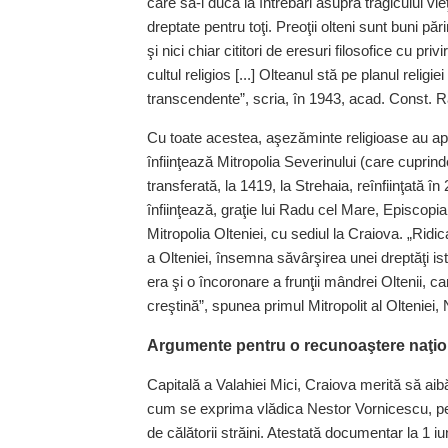
care să-l ducă la întrebări asupra tragicului vie
dreptate pentru toţi. Preoţii olteni sunt buni pă
şi nici chiar cititori de eresuri filosofice cu pr
cultul religios [...] Olteanul stă pe planul relig
transcendente”, scria, în 1943, acad. Const. R
Cu toate acestea, aşezăminte religioase au apăr
înfiinţează Mitropolia Severinului (care cuprin
transferată, la 1419, la Strehaia, reînfiinţată î
înfiinţează, graţie lui Radu cel Mare, Episcop
Mitropolia Olteniei, cu sediul la Craiova. „Ridi
a Olteniei, însemna săvârşirea unei dreptăţi isto
era şi o încoronare a frunţii mândrei Oltenii, c
creştină”, spunea primul Mitropolit al Olteniei,
Argumente pentru o recunoaştere naţio
Capitală a Valahiei Mici, Craiova merită să aibă
cum se exprima vlădica Nestor Vornicescu, pen
de călătorii străini. Atestată documentar la 1 i