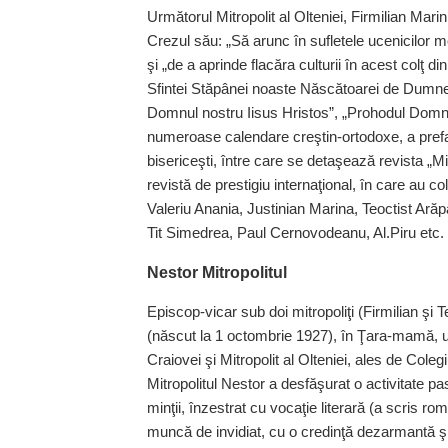
Următorul Mitropolit al Olteniei, Firmilian Marin
Crezul său: „Să arunc în sufletele ucenicilor me
şi „de a aprinde flacăra culturii în acest colţ di
Sfintei Stăpânei noaste Născătoarei de Dumnez
Domnul nostru Iisus Hristos”, „Prohodul Domnul
numeroase calendare creştin-ortodoxe, a prefa
bisericeşti, între care se detaşează revista „Mi
revistă de prestigiu internaţional, în care au c
Valeriu Anania, Justinian Marina, Teoctist Ar
Tit Simedrea, Paul Cernovodeanu, Al.Piru etc.
Nestor Mitropolitul
Episcop-vicar sub doi mitropoliţi (Firmilian şi
(născut la 1 octombrie 1927), în Ţara-mamă, ur
Craiovei şi Mitropolit al Olteniei, ales de Colegi
Mitropolitul Nestor a desfăşurat o activitate pa
minţii, înzestrat cu vocaţie literară (a scris rom
muncă de invidiat, cu o credinţă dezarmantă ş