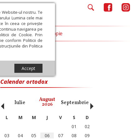
e Website-ul nostru. Te
iarului Lumina cele mai
ce în ceea ce privește
a continua navigarea pe
Opinii
Filantropie
iticii de Cookie. Prin
ie conform Politicii de
trucțiunile din Politica
Accept
Calendar ortodox
‹
›
August
Iulie
Septembrie
Octombrie
Noiembri
2026
L
M
M
J
V
S
D
01
02
03
04
05
06
07
08
09