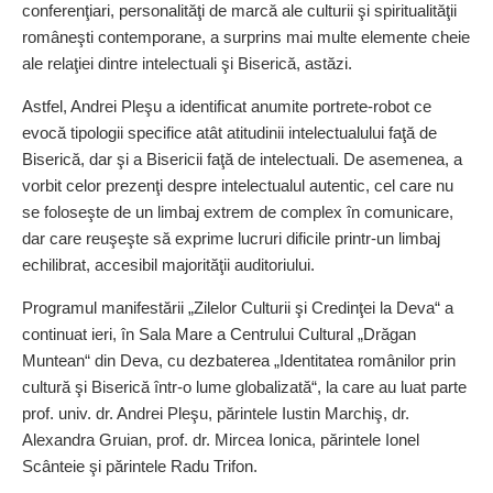
conferenţiari, personalităţi de marcă ale culturii şi spiritualităţii
româneşti contemporane, a surprins mai multe elemente cheie
ale relaţiei dintre intelectuali şi Biserică, astăzi.
Astfel, Andrei Pleşu a identificat anumite portrete-robot ce
evocă tipologii specifice atât atitudinii intelectualului faţă de
Biserică, dar şi a Bisericii faţă de intelectuali. De asemenea, a
vorbit celor prezenţi despre intelectualul autentic, cel care nu
se foloseşte de un limbaj extrem de complex în comunicare,
dar care reuşeşte să exprime lucruri dificile printr-un limbaj
echilibrat, accesibil majorităţii auditoriului.
Programul manifestării „Zilelor Culturii şi Credinţei la Deva“ a
continuat ieri, în Sala Mare a Centrului Cultural „Drăgan
Muntean“ din Deva, cu dezbaterea „Identitatea românilor prin
cultură şi Biserică într-o lume globalizată“, la care au luat parte
prof. univ. dr. Andrei Pleşu, părintele Iustin Marchiş, dr.
Alexandra Gruian, prof. dr. Mircea Ionica, părintele Ionel
Scânteie şi părintele Radu Trifon.