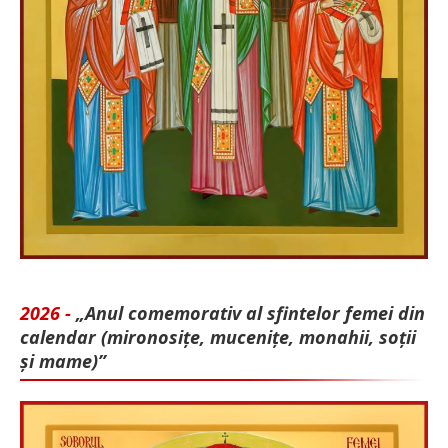
2026 -
„Anul comemorativ al sfintelor femei din
calendar (mironosițe, mu­cenițe, monahii, soții
și mame)”