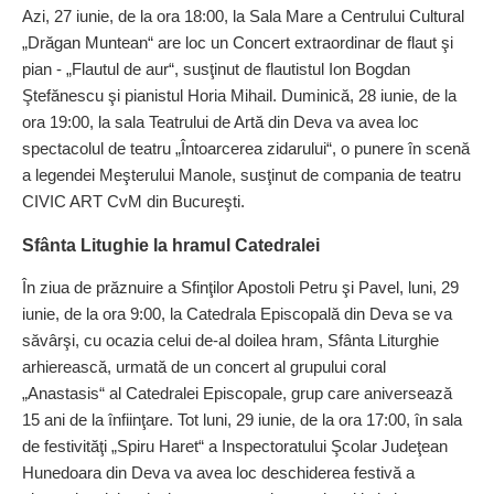
Azi, 27 iunie, de la ora 18:00, la Sala Mare a Centrului Cultural
„Drăgan Muntean“ are loc un Concert extraordinar de flaut şi
pian - „Flautul de aur“, susţinut de flautistul Ion Bogdan
Ştefănescu şi pianistul Horia Mihail. Duminică, 28 iunie, de la
ora 19:00, la sala Teatrului de Artă din Deva va avea loc
spectacolul de teatru „Întoarcerea zidarului“, o punere în scenă
a legendei Meşterului Manole, susţinut de compania de teatru
CIVIC ART CvM din Bucureşti.
Sfânta Litughie la hramul Catedralei
În ziua de prăznuire a Sfinţilor Apostoli Petru şi Pavel, luni, 29
iunie, de la ora 9:00, la Catedrala Episcopală din Deva se va
săvârşi, cu ocazia celui de-al doilea hram, Sfânta Liturghie
arhierească, urmată de un concert al grupului coral
„Anastasis“ al Catedralei Episcopale, grup care aniversează
15 ani de la înfiinţare. Tot luni, 29 iunie, de la ora 17:00, în sala
de festivităţi „Spiru Haret“ a Inspectoratului Şcolar Judeţean
Hunedoara din Deva va avea loc deschiderea festivă a