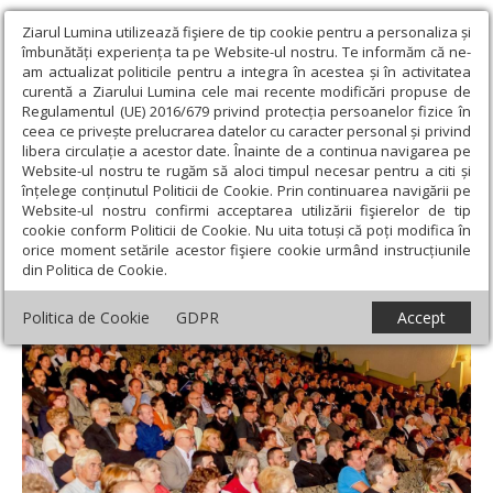
Ziarul Lumina utilizează fişiere de tip cookie pentru a personaliza și
îmbunătăți experiența ta pe Website-ul nostru. Te informăm că ne-
am actualizat politicile pentru a integra în acestea și în activitatea
curentă a Ziarului Lumina cele mai recente modificări propuse de
Regulamentul (UE) 2016/679 privind protecția persoanelor fizice în
ceea ce privește prelucrarea datelor cu caracter personal și privind
libera circulație a acestor date. Înainte de a continua navigarea pe
Website-ul nostru te rugăm să aloci timpul necesar pentru a citi și
Ziarul Lumina
›
Regionale
›
Transilvania
›
Conferinţa
înțelege conținutul Politicii de Cookie. Prin continuarea navigării pe
„Intelectualii şi Biserica“, la Deva
Website-ul nostru confirmi acceptarea utilizării fişierelor de tip
cookie conform Politicii de Cookie. Nu uita totuși că poți modifica în
Conferinţa „Intelectualii şi Biserica“, la Deva
orice moment setările acestor fişiere cookie urmând instrucțiunile
din Politica de Cookie.
Politica de Cookie
GDPR
Accept