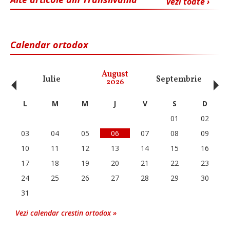
vezi toate ›
Calendar ortodox
‹
›
August
Iulie
Septembrie
O
2026
L
M
M
J
V
S
D
01
02
03
04
05
06
07
08
09
10
11
12
13
14
15
16
17
18
19
20
21
22
23
24
25
26
27
28
29
30
31
Vezi calendar crestin ortodox »