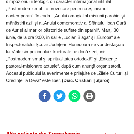
simpozionului teologic cu caracter internaţional intitulat
„Postmodernismul - o provocare pentru creştinismul
contemporan“, în cadrul „Anului omagial al misiunii parohiei şi
mănăstirii azi“ şi a „Anului comemorativ al Sfântului Ioan Gură
de Aur şi al marilor păstori de suflete din eparhii“. Marţi, 30
iunie, de la ora 9:00, în sălile „Lucian Blaga“ şi „Europa“ ale
Inspectoratului Şcolar Judeţean Hunedoara se vor desfăşura
lucrările simpozionului structurate pe două secţiuni:
„Postmodernismul şi spiritualitatea ortodoxă“ şi „Exigenţe
pastoral-misionare actuale“, după cum anunţă organizatorii.
Accesul publicului la evenimentele prilejuite de „Zilele Culturii şi
Credinţei la Deva“ este liber.
(Diac. Cristian Ţuţuroi)
Alte articole din Transilvania