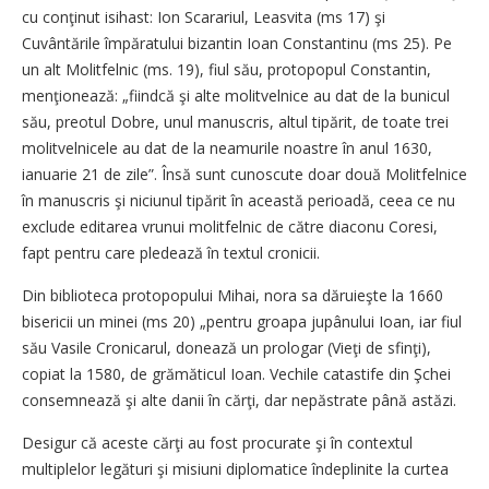
cu conţinut isihast: Ion Scarariul, Leasvita (ms 17) şi
Cuvântările împăratului bizantin Ioan Constantinu (ms 25). Pe
un alt Molitfelnic (ms. 19), fiul său, protopopul Constantin,
menţionează: „fiindcă şi alte molitvelnice au dat de la bunicul
său, preotul Dobre, unul manuscris, altul tipărit, de toate trei
molitvelnicele au dat de la neamurile noastre în anul 1630,
ianuarie 21 de zile”. Însă sunt cunoscute doar două Molitfelnice
în manuscris şi niciunul tipărit în această perioadă, ceea ce nu
exclude editarea vrunui molitfelnic de către diaconu Coresi,
fapt pentru care pledează în textul cronicii.
Din biblioteca protopopului Mihai, nora sa dăruieşte la 1660
bisericii un minei (ms 20) „pentru groapa jupânului Ioan, iar fiul
său Vasile Cronicarul, donează un prologar (Vieţi de sfinţi),
copiat la 1580, de grămăticul Ioan. Vechile catastife din Şchei
consemnează şi alte danii în cărţi, dar nepăstrate până astăzi.
Desigur că aceste cărţi au fost procurate şi în contextul
multiplelor legături şi misiuni diplomatice îndeplinite la curtea