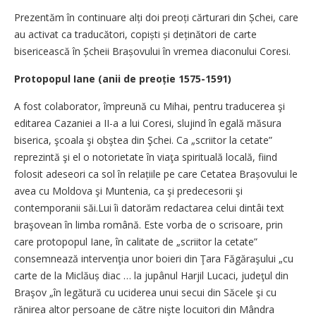
Prezentăm în continuare alți doi preoți cărturari din Șchei, care
au activat ca traducători, copiști și deținători de carte
bisericească în Șcheii Brașovului în vremea diaconului Coresi.
Protopopul Iane (anii de preoție 1575-1591)
A fost colaborator, împreună cu Mihai, pentru traducerea şi
editarea Cazaniei a II-a a lui Coresi, slujind în egală măsura
biserica, şcoala şi obştea din Şchei. Ca „scriitor la cetate”
reprezintă şi el o notorietate în viaţa spirituală locală, fiind
folosit adeseori ca sol în relațiile pe care Cetatea Brașovului le
avea cu Moldova şi Muntenia, ca şi predecesorii şi
contemporanii săi.Lui îi datorăm redactarea celui dintâi text
braşovean în limba română. Este vorba de o scrisoare, prin
care protopopul Iane, în calitate de „scriitor la cetate”
consemnează intervenţia unor boieri din Ţara Făgăraşului „cu
carte de la Miclăuș diac … la jupânul Harjil Lucaci, judeţul din
Braşov „în legătură cu uciderea unui secui din Săcele şi cu
rănirea altor persoane de către nişte locuitori din Mândra