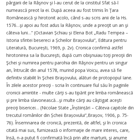
pârgarii de la Râşnov şi l-au cerut de la cinstitul Sfat să-l
numească preot la ei. După aceea au fost trimis în Ţara
Românească şi hirotonit acolo, când s-au scris anii de la Hs.
1576…şi apoi au fost adus la Râşnov, unde a preoţit un an şi
câteva luni…” (Octavian Șchiau și Elena Bot „Radu Tempea –
Istoria sfintei besereci a Șcheilor Brașovului”, Editura pentru
Literatură, București, 1969, p. 2v). Cronica confirmă astfel
hirotonirea sa la Bucureşti, după cum obişnuiau toţi preoţii din
Şchei şi numirea pentru parohia din Râşnov pentru un singur
an, întrucât din anul 1578, murind popa Voicu, avea să fie
definitiv stabilit în Şcheii Braşovului, alături de protopopul Iane.
În zilele acestor preoţi - scria în continuare fiul său în paginile
cronicii amintite - multe cărţi s-au tipărit pre limba românească
şi pre limba slavonească…şi multe cărţi au câştigat aceşti
preoţi bisericei… (Nicolae State „Înștiințări – Câteva capitole din
trecutul românilor din Șcheii Brașovului”,Brașov, 1906, p. 75-
76). Însemnarea de cronică, prezentă, de altfel, şi în cronica
citată mai sus, furnizează o informaţie de mare interes, care,
însă, n-a putut fi confirmată încă prin alte marturii, şi anume