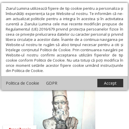
Ziarul Lumina utilizează fişiere de tip cookie pentru a personaliza și
îmbunătăți experiența ta pe Website-ul nostru. Te informăm că ne-
am actualizat politicile pentru a integra în acestea și în activitatea
curentă a Ziarului Lumina cele mai recente modificări propuse de
Regulamentul (UE) 2016/679 privind protecția persoanelor fizice în
ceea ce privește prelucrarea datelor cu caracter personal și privind
libera circulație a acestor date. Înainte de a continua navigarea pe
Website-ul nostru te rugăm să aloci timpul necesar pentru a citi și
Ziarul Lumina
›
Regionale
›
Transilvania
›
Copiști și traducători
înțelege conținutul Politicii de Cookie. Prin continuarea navigării pe
de cărți bisericești din Șcheii Brașovului (III)
Website-ul nostru confirmi acceptarea utilizării fişierelor de tip
cookie conform Politicii de Cookie. Nu uita totuși că poți modifica în
Copiști și traducători de cărți bisericești din
orice moment setările acestor fişiere cookie urmând instrucțiunile
din Politica de Cookie.
Șcheii Brașovului (III)
Politica de Cookie
GDPR
Accept