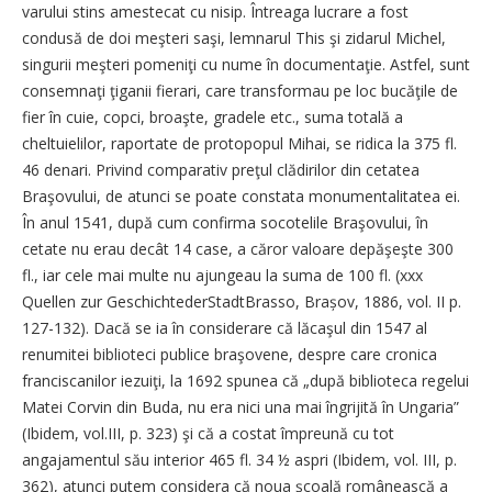
varului stins amestecat cu nisip. Întreaga lucrare a fost
condusă de doi meşteri saşi, lemnarul This şi zidarul Michel,
singurii meşteri pomeniţi cu nume în documentaţie. Astfel, sunt
consemnaţi ţiganii fierari, care transformau pe loc bucăţile de
fier în cuie, copci, broaşte, gradele etc., suma totală a
cheltuielilor, raportate de protopopul Mihai, se ridica la 375 fl.
46 denari. Privind comparativ preţul clădirilor din cetatea
Braşovului, de atunci se poate constata monumentalitatea ei.
În anul 1541, după cum confirma socotelile Braşovului, în
cetate nu erau decât 14 case, a căror valoare depăşeşte 300
fl., iar cele mai multe nu ajungeau la suma de 100 fl. (xxx
Quellen zur GeschichtederStadtBrasso, Brașov, 1886, vol. II p.
127-132). Dacă se ia în considerare că lăcaşul din 1547 al
renumitei biblioteci publice braşovene, despre care cronica
franciscanilor iezuiţi, la 1692 spunea că „după biblioteca regelui
Matei Corvin din Buda, nu era nici una mai îngrijită în Ungaria”
(Ibidem, vol.III, p. 323) şi că a costat împreună cu tot
angajamentul său interior 465 fl. 34 ½ aspri (Ibidem, vol. III, p.
362), atunci putem considera că noua şcoală românească a