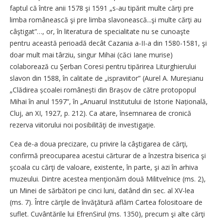
faptul că între anii 1578 şi 1591 „s-au tipărit multe cărţi pre
limba românească şi pre limba slavonească...şi multe cărţi au
câştigat”…, or, în literatura de specialitate nu se cunoaşte
pentru această perioadă decât Cazania a-II-a din 1580-1581, şi
doar mult mai târziu, singur Mihai (căci Iane murise)
colaborează cu Şerban Coresi pentru tipărirea Liturghierului
slavon din 1588, în calitate de „ispraviitor” (Aurel A. Mureșianu
„Clădirea școalei românești din Brașov de către protopopul
Mihai în anul 1597”, în „Anuarul Institutului de Istorie Națională,
Cluj, an XI, 1927, p. 212). Ca atare, însemnarea de cronică
rezerva viitorului noi posibilităţi de investigaţie.
Cea de-a doua precizare, cu privire la câştigarea de cărţi,
confirmă preocuparea acestui cărturar de a înzestra biserica şi
şcoala cu cărţi de valoare, existente, în parte, şi azi în arhiva
muzeului. Dintre acestea menţionăm două Militvelnice (ms. 2),
un Minei de sărbători pe cinci luni, datând din sec. al XV-lea
(ms. 7). Între cărţile de învăţătură aflăm Cartea folositoare de
suflet. Cuvântările lui EfrenSirul (ms. 1350), precum şi alte cărţi