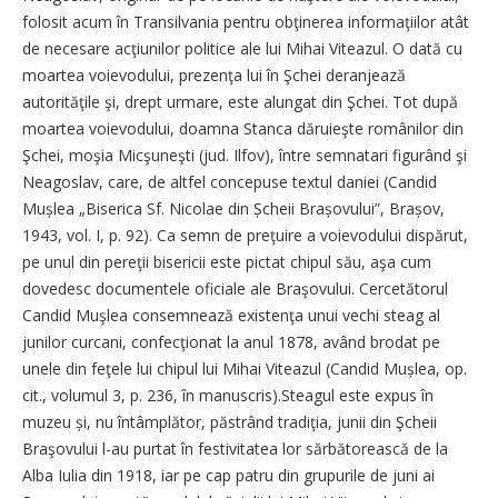
folosit acum în Transilvania pentru obţinerea informaţiilor atât
de necesare acţiunilor politice ale lui Mihai Viteazul. O dată cu
moartea voievodului, prezenţa lui în Şchei deranjează
autorităţile şi, drept urmare, este alungat din Şchei. Tot după
moartea voievodului, doamna Stanca dăruieşte românilor din
Şchei, moşia Micşuneşti (jud. Ilfov), între semnatari figurând şi
Neagoslav, care, de altfel concepuse textul daniei (Candid
Mușlea „Biserica Sf. Nicolae din Șcheii Brașovului”, Brașov,
1943, vol. I, p. 92). Ca semn de preţuire a voievodului dispărut,
pe unul din pereţii bisericii este pictat chipul său, aşa cum
dovedesc documentele oficiale ale Braşovului. Cercetătorul
Candid Muşlea consemnează existenţa unui vechi steag al
junilor curcani, confecţionat la anul 1878, având brodat pe
unele din feţele lui chipul lui Mihai Viteazul (Candid Mușlea, op.
cit., volumul 3, p. 236, în ma­nus­cris).Steagul este expus în
muzeu și, nu întâmplător, păstrând tradiţia, junii din Şcheii
Braşovului l-au purtat în festivitatea lor sărbătorească de la
Alba Iulia din 1918, iar pe cap patru din grupurile de juni ai