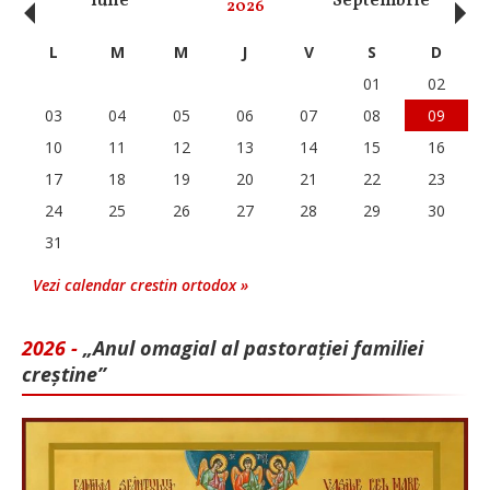
‹
›
Iulie
Septembrie
O
2026
L
M
M
J
V
S
D
01
02
03
04
05
06
07
08
09
10
11
12
13
14
15
16
17
18
19
20
21
22
23
24
25
26
27
28
29
30
31
Vezi calendar crestin ortodox »
2026 -
„Anul omagial al pastorației familiei
creștine”