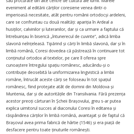
sau procurate din alte centre de cultură ale lumii. Marele
eveniment al editării cărților coresiene venea dintr-o
imperioasă necesitate, atât pentru românii ortodocși ardeleni,
care se confruntau cu două realități: apariția în Ardeal a
husiților, calvinilor și luteranilor, dar și ca urmare a faptului că
întrebuințau în biserică „întunerecul de cuvinte”, adică limba
slavonă neînțeleasă. Tipărind și cărți în limbă slavonă, dar și în
limbă română, Coresi dovedea că păstrează în continuare tot
conținutul ortodox al textelor, pe care îl oferea spre
cunoaștere întregului spațiu românesc, aducându-și o
contribuție deosebită la uniformizarea lingvistică a limbii
române, întrucât aceste cărți se foloseau în tot spațiul
românesc, fiind protejate atât de domnii din Moldova și
Muntenia, dar și de autoritățile din Transilvania. Fără prezența
acestor preoți cărturari în Șcheii Brașovului, greu s-ar putea
explica uimitorul succes al diaconului Coresi în editarea și
răspândirea cărților în limbă română, avantajat și de faptul că
Brașovul avea prima fabrică de hârtie (1546) și era piață de
desfacere pentru toate ținuturile românești.