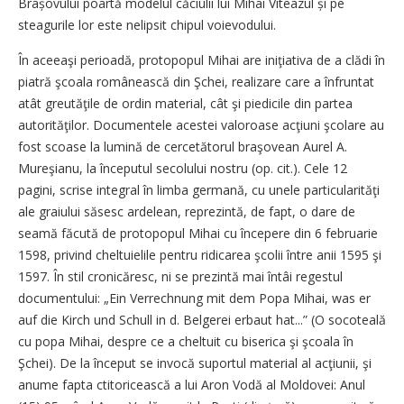
Brașovului poartă modelul căciulii lui Mihai Viteazul și pe
steagurile lor este nelipsit chipul voievodului.
În aceeaşi perioadă, protopopul Mihai are iniţiativa de a clădi în
piatră şcoala românească din Şchei, realizare care a înfruntat
atât greutăţile de ordin material, cât şi piedicile din partea
autorităţilor. Documentele acestei valoroase acţiuni şcolare au
fost scoase la lumină de cercetătorul braşovean Aurel A.
Mureşianu, la începutul secolului nostru (op. cit.). Cele 12
pagini, scrise integral în limba germană, cu unele particularităţi
ale graiului săsesc ardelean, reprezintă, de fapt, o dare de
seamă făcută de protopopul Mihai cu începere din 6 februarie
1598, privind cheltuielile pentru ridicarea şcolii între anii 1595 şi
1597. În stil cronicăresc, ni se prezintă mai întâi regestul
documentului: „Ein Verrechnung mit dem Popa Mihai, was er
auf die Kirch und Schull in d. Belgerei erbaut hat...” (O socoteală
cu popa Mihai, despre ce a cheltuit cu biserica şi şcoala în
Şchei). De la început se invocă suportul material al acţiunii, şi
anume fapta ctitoricească a lui Aron Vodă al Moldovei: Anul