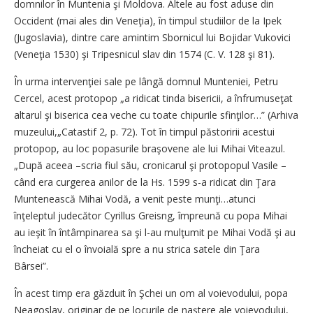
domnilor în Muntenia şi Moldova. Altele au fost aduse din
Occident (mai ales din Veneţia), în timpul studiilor de la Ipek
(Jugoslavia), dintre care amintim Sbornicul lui Bojidar Vukovici
(Veneţia 1530) şi Tripesnicul slav din 1574 (C. V. 128 şi 81).
În urma intervenţiei sale pe lângă domnul Munteniei, Petru
Cercel, acest protopop „a ridicat tinda bisericii, a înfrumuseţat
altarul şi biserica cea veche cu toate chipurile sfinţilor…” (Arhiva
muzeului,„Catastif 2, p. 72). Tot în timpul păstoririi acestui
protopop, au loc popasurile braşovene ale lui Mihai Viteazul.
„După aceea –scria fiul său, cronicarul şi protopopul Vasile –
când era curgerea anilor de la Hs. 1599 s-a ridicat din Ţara
Muntenească Mihai Vodă, a venit peste munţi…atunci
înţeleptul judecător Cyrillus Greisng, împreună cu popa Mihai
au ieşit în întâmpinarea sa şi l-au mulţumit pe Mihai Vodă şi au
încheiat cu el o învoială spre a nu strica satele din Ţara
Bârsei”.
În acest timp era găzduit în Şchei un om al voievodului, popa
Neagoslav, originar de pe locurile de naştere ale voievodului,