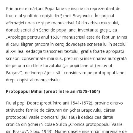
Prin aceste mărturii Popa Iane se înscrie ca reprezentant de
frunte al şcolii de copişti din Şcheii Braşovului. În sprijinul
afirmaţiei noastre şi pe manuscrisul 14 din arhiva muzeului,
donatbisericii din Șchei de popa Iane. Inventariat greşit, ca
„Antologie pentru anul 1630” manuscrisul este de fapt un Minei
al cărui filigran (ancora în cerc) dovedeşte scrierea lui în secolul
al XVI-lea. Redacţia transcrierii textului, grafia foarte apropiată
scrisorii consemnate mai sus, precum şi însemnarea autografă
de pe una din filele forzatului („al popii Iane ot țercov ot
Braşov”), ne îndreptăţesc să-l consideram pe protopopul Iane
drept copist al manuscrisului.
Protopopul Mihai (preot între anii1578-1604)
Fiu al popi Dobre (preot între anii 1541-1572), provine dintr-o
străveche familie de cărturari din Şchei Braşovului, căreia
protopopul Vasile cronicarul (fiul său) îi dedică cea dintâi
cronică din Şchei (Nicolae Sulică „Cronica protopopului Vasile
din Brașov”, Sibiu, 1943). Numeroasele însemnări marginale de