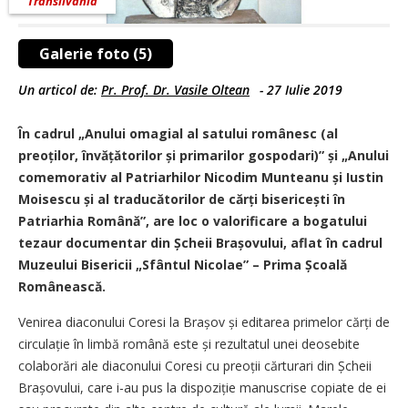
Transilvania
Galerie foto (5)
Un articol de:
Pr. Prof. Dr. Vasile Oltean
-
27 Iulie 2019
În cadrul „Anului omagial al satului românesc (al
preoților, învățătorilor și primarilor gospodari)” și „Anului
comemorativ al Patriarhilor Nicodim Munteanu și Iustin
Moisescu și al traducătorilor de cărți bisericești în
Patriarhia Română”, are loc o valorificare a bogatului
tezaur documentar din Șcheii Brașovului, aflat în cadrul
Muzeului Bisericii „Sfântul Nicolae” – Prima Școală
Românească.
Venirea diaconului Coresi la Brașov și editarea primelor cărți de
circulație în limbă română este și rezultatul unei deosebite
colaborări ale diaconului Coresi cu preoții cărturari din Șcheii
Brașovului, care i-au pus la dispoziție manuscrise copiate de ei