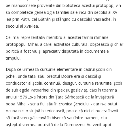
pe manuscrisele provenite din biblioteca acestui protopop, vin
să completeze genealogia familiei sale încă din secolul al XV-
lea prin Pătru cel Bătrân şi sfârşind cu dascălul Vasilache, în
secolul al XVII-lea.
Cel mai reprezentativ membru al acestei familii rămâne
protopopul Mihai, a cărei activitate culturală, obştească şi chiar
politică a fost viu şi apreciativ disputată în documentele
timpului.
După ce urmează cursurile elementare în cadrul şcolii din
Şchei, unde tatăl său, preotul Dobre era și dascăl şi
conducător al școlii, continuă, desigur, cursurile renumitei şcoli
de sub egida Patriarhiei din Ipek (Iugoslavia), căci în toamna
anului 1576 „s-a întors din Ţara Sârbească de la învăţătură
popa Mihai - scria fiul său în cronica Şcheiului - dar n-a putut
ocupa nici o slujbă bisericească, poate că nici el nu era învoit
să facă vreo gâlceavă în biserică sau între oameni, ci a
aşteptat vremea potrivită de la Dumnezeu. Au venit apoi