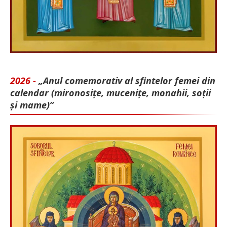
2026 -
„Anul comemorativ al sfintelor femei din
calendar (mironosițe, mu­cenițe, monahii, soții
și mame)”