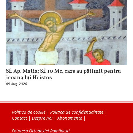
Sf. Ap. Matia; Sf. 10 Mc. care au pătimit pentru
icoana lui Hristos
09 Aug, 2026
Politica de cookie
|
Politica de confidențialitate
|
Contact
|
Despre noi
|
Abonamente
|
Fototeca Ortodoxiei Românești