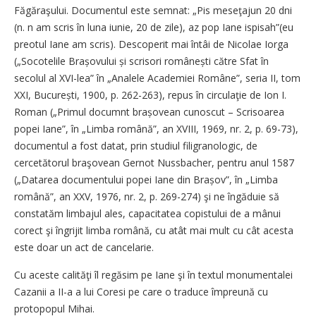
Făgăraşului. Documentul este semnat: „Pis meseţajun 20 dni
(n. n am scris în luna iunie, 20 de zile), az pop Iane ispisah”(eu
preotul Iane am scris). Descoperit mai întâi de Nicolae Iorga
(„Socotelile Brașovului și scrisori românești către Sfat în
secolul al XVI-lea” în „Analele Academiei Române”, seria II, tom
XXI, București, 1900, p. 262-263), repus în circulaţie de Ion I.
Roman („Primul documnt brașovean cunoscut – Scrisoarea
popei Iane”, în „Limba română”, an XVIII, 1969, nr. 2, p. 69-73),
documentul a fost datat, prin studiul filigranologic, de
cercetătorul braşovean Gernot Nussbacher, pentru anul 1587
(„Datarea documentului popei Iane din Brașov”, în „Limba
română”, an XXV, 1976, nr. 2, p. 269-274) şi ne îngăduie să
constatăm limbajul ales, capacitatea copistului de a mânui
corect şi îngrijit limba română, cu atât mai mult cu cât acesta
este doar un act de cancelarie.
Cu aceste calităţi îl regăsim pe Iane şi în textul monumentalei
Cazanii a II-a a lui Coresi pe care o traduce împreună cu
protopopul Mihai.