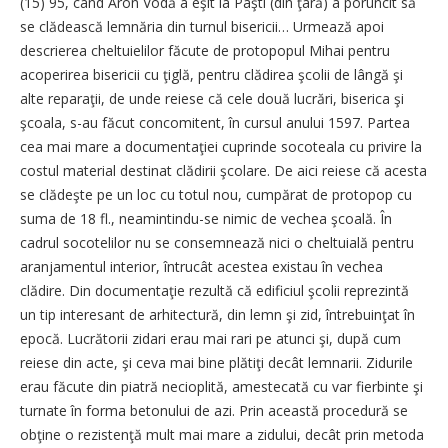
(15) 95, când Aron Vodă a eşit la Paşti (din ţară) a poruncit să
se clădească lemnăria din turnul bisericii… Urmează apoi
descrierea cheltuielilor făcute de protopopul Mihai pentru
acoperirea bisericii cu ţiglă, pentru clădirea şcolii de lângă şi
alte reparaţii, de unde reiese că cele două lucrări, biserica şi
şcoala, s-au făcut concomitent, în cursul anului 1597. Partea
cea mai mare a documentaţiei cuprinde socoteala cu privire la
costul material destinat clădirii şcolare. De aici reiese că acesta
se clădeşte pe un loc cu totul nou, cumpărat de protopop cu
suma de 18 fl., neamintindu-se nimic de vechea şcoală. În
cadrul socotelilor nu se consemnează nici o cheltuială pentru
aranjamentul interior, întrucât acestea existau în vechea
clădire. Din documentaţie rezultă că edificiul şcolii reprezintă
un tip interesant de arhitectură, din lemn şi zid, întrebuinţat în
epocă. Lucrătorii zidari erau mai rari pe atunci şi, după cum
reiese din acte, şi ceva mai bine plătiţi decât lemnarii. Zidurile
erau făcute din piatră necioplită, amestecată cu var fierbinte şi
turnate în forma betonului de azi. Prin această procedură se
obţine o rezistenţă mult mai mare a zidului, decât prin metoda