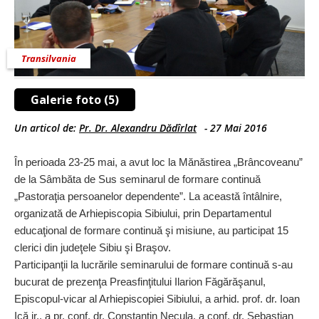
Transilvania
Galerie foto (5)
Un articol de:
Pr. Dr. Alexandru Dădîrlat
-
27 Mai 2016
În perioada 23-25 mai, a avut loc la Mănăstirea „Brâncoveanu”
de la Sâmbăta de Sus seminarul de formare continuă
„Pastoraţia persoanelor dependente”. La această întâlnire,
organizată de Arhiepiscopia Sibiului, prin Departamentul
educaţional de formare continuă şi misiune, au participat 15
clerici din judeţele Sibiu şi Braşov.
Participanţii la lucrările seminarului de formare continuă s-au
bucurat de prezenţa Preasfinţitului Ilarion Făgărăşanul,
Episcopul-vicar al Arhiepiscopiei Sibiului, a arhid. prof. dr. Ioan
Ică jr., a pr. conf. dr. Constantin Necula, a conf. dr. Sebastian