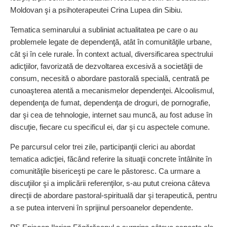
Moldovan şi a psihoterapeutei Crina Lupea din Sibiu.
Tematica seminarului a subliniat actualitatea pe care o au
problemele legate de dependenţă, atât în comunităţile urbane,
cât şi în cele rurale. În context actual, diversificarea spectrului
adicţiilor, favorizată de dezvoltarea excesivă a societăţii de
consum, necesită o abordare pastorală specială, centrată pe
cunoaşterea atentă a mecanismelor dependenţei. Alcoolismul,
dependenţa de fumat, dependenţa de droguri, de pornografie,
dar şi cea de tehnologie, internet sau muncă, au fost aduse în
discuţie, fiecare cu specificul ei, dar şi cu aspectele comune.
Pe parcursul celor trei zile, participanţii clerici au abordat
tematica adicţiei, făcând referire la situaţii concrete întâlnite în
comunităţile bisericeşti pe care le păstoresc. Ca urmare a
discuţiilor şi a implicării referenţilor, s-au putut creiona câteva
direcţii de abordare pastoral-spirituală dar şi terapeutică, pentru
a se putea interveni în sprijinul persoanelor dependente.