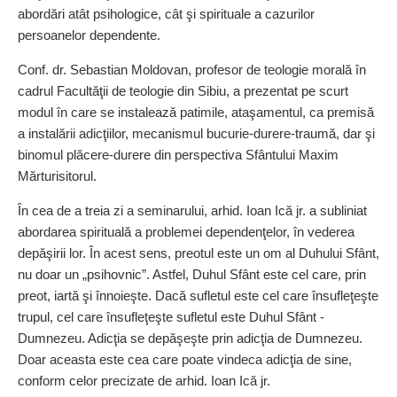
abordări atât psihologice, cât şi spirituale a cazurilor
persoanelor dependente.
Conf. dr. Sebastian Moldovan, profesor de teologie morală în
cadrul Facultăţii de teologie din Sibiu, a prezentat pe scurt
modul în care se instalează patimile, ataşamentul, ca premisă
a instalării adicţiilor, mecanismul bucurie-durere-traumă, dar şi
binomul plăcere-durere din perspectiva Sfântului Maxim
Mărturisitorul.
În cea de a treia zi a seminarului, arhid. Ioan Ică jr. a subliniat
abordarea spirituală a problemei dependenţelor, în vederea
depăşirii lor. În acest sens, preotul este un om al Duhului Sfânt,
nu doar un „psihovnic”. Astfel, Duhul Sfânt este cel care, prin
preot, iartă şi înnoieşte. Dacă sufletul este cel care însufleţeşte
trupul, cel care însufleţeşte sufletul este Duhul Sfânt -
Dumnezeu. Adicţia se depăşeşte prin adicţia de Dumnezeu.
Doar aceasta este cea care poate vindeca adicţia de sine,
conform celor precizate de arhid. Ioan Ică jr.