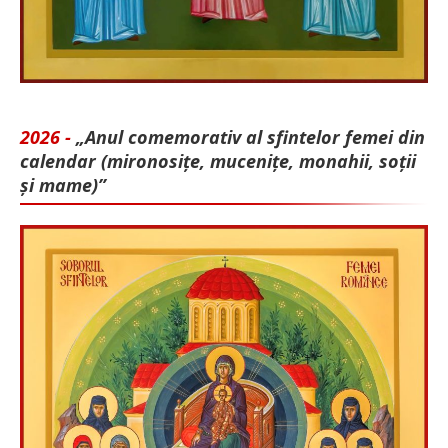
2026 -
„Anul comemorativ al sfintelor femei din
calendar (mironosițe, mu­cenițe, monahii, soții
și mame)”