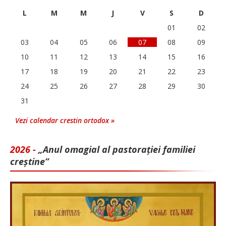
L
M
M
J
V
S
D
01
02
03
04
05
06
07
08
09
10
11
12
13
14
15
16
17
18
19
20
21
22
23
24
25
26
27
28
29
30
31
Vezi calendar crestin ortodox »
2026 -
„Anul omagial al pastorației familiei
creștine”