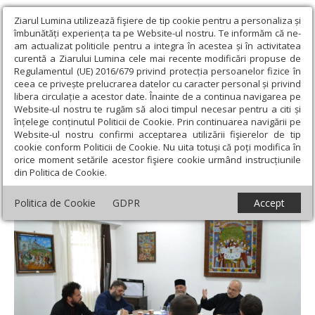
Ziarul Lumina utilizează fişiere de tip cookie pentru a personaliza și
îmbunătăți experiența ta pe Website-ul nostru. Te informăm că ne-
am actualizat politicile pentru a integra în acestea și în activitatea
curentă a Ziarului Lumina cele mai recente modificări propuse de
Regulamentul (UE) 2016/679 privind protecția persoanelor fizice în
ceea ce privește prelucrarea datelor cu caracter personal și privind
libera circulație a acestor date. Înainte de a continua navigarea pe
Website-ul nostru te rugăm să aloci timpul necesar pentru a citi și
Ziarul Lumina
›
Regionale
›
Transilvania
›
Persoanele cu adicţii
înțelege conținutul Politicii de Cookie. Prin continuarea navigării pe
în atenţia preoţilor din Arhiepiscopia Sibiului
Website-ul nostru confirmi acceptarea utilizării fişierelor de tip
cookie conform Politicii de Cookie. Nu uita totuși că poți modifica în
Persoanele cu adicţii în atenţia preoţilor din
orice moment setările acestor fişiere cookie urmând instrucțiunile
din Politica de Cookie.
Arhiepiscopia Sibiului
Politica de Cookie
GDPR
Accept