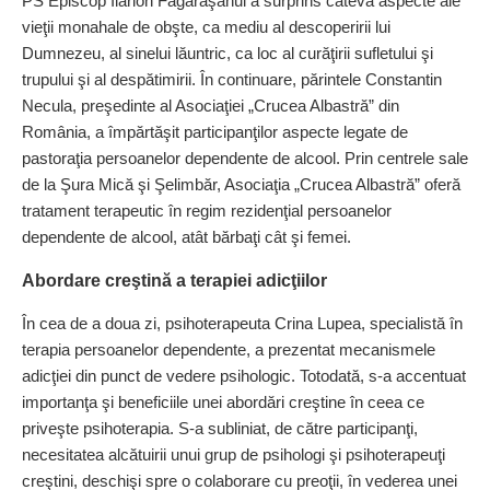
PS Episcop Ilarion Făgărăşanul a surprins câteva aspecte ale
vieţii monahale de obşte, ca mediu al descoperirii lui
Dumnezeu, al sinelui lăuntric, ca loc al curăţirii sufletului şi
trupului şi al despătimirii. În continuare, părintele Constantin
Necula, preşedinte al Asociaţiei „Crucea Albastră” din
România, a împărtăşit participanţilor aspecte legate de
pastoraţia persoanelor dependente de alcool. Prin centrele sale
de la Şura Mică şi Şelimbăr, Asociaţia „Crucea Albastră” oferă
tratament terapeutic în regim rezidenţial persoanelor
dependente de alcool, atât bărbaţi cât şi femei.
Abordare creştină a terapiei adicţiilor
În cea de a doua zi, psihoterapeuta Crina Lupea, specialistă în
terapia persoanelor dependente, a prezentat mecanismele
adicţiei din punct de vedere psihologic. Totodată, s-a accentuat
importanţa şi beneficiile unei abordări creştine în ceea ce
priveşte psihoterapia. S-a subliniat, de către participanţi,
necesitatea alcătuirii unui grup de psihologi şi psihoterapeuţi
creştini, deschişi spre o colaborare cu preoţii, în vederea unei