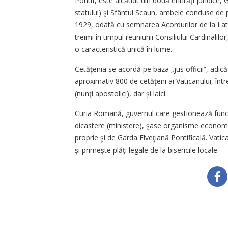
Pontif, este alcătuit din două entităţi juridice
statului) şi Sfântul Scaun, ambele conduse de p
1929, odată cu semnarea Acordurilor de la Late
treimi în timpul reuniunii Consiliului Cardinalilo
o caracteristică unică în lume.
Cetăţenia se acordă pe baza „jus officii”, adică
aproximativ 800 de cetățeni ai Vaticanului, într
(nunţi apostolici), dar și laici.
Curia Romană, guvernul care gestionează funcţi
dicastere (ministere), şase organisme economic
proprie şi de Garda Elveţiană Pontificală. Vatic
şi primeşte plăţi legale de la bisericile locale.