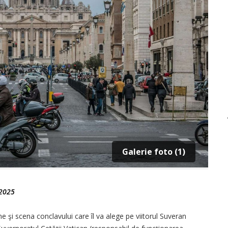
Galerie foto (1)
 2025
e şi scena conclavului care îl va alege pe viitorul Suveran