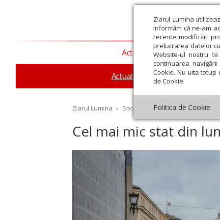
Ziarul Lumina utilizea
informăm că ne-am actu
recente modificări pr
prelucrarea datelor cu
Actualitate religioasă
T
Website-ul nostru te 
continuarea navigării 
Cookie. Nu uita totuși 
Actualitate socială
Sănăta
de Cookie.
Politica de Cookie
Ziarul Lumina
›
Societate
›
Actualitate socială
›
Cel mai mic stat din l
st
Septembrie
Octombrie
Noiembrie
Decembrie
Ianuar