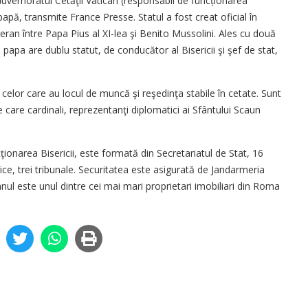
, Guvernoratul Cetăţii Vatican (responsabil de funcționarea
apă, transmite France Presse. Statul a fost creat oficial în
ran între Papa Pius al XI-lea şi Benito Mussolini. Ales cu două
r, papa are dublu statut, de conducător al Bisericii şi şef de stat,
 celor care au locul de muncă şi reşedinţa stabile în cetate. Sunt
e care cardinali, reprezentanţi diplomatici ai Sfântului Scaun
onarea Bisericii, este formată din Secretariatul de Stat, 16
e, trei tribunale. Securitatea este asigurată de Jandarmeria
anul este unul dintre cei mai mari proprietari imobiliari din Roma