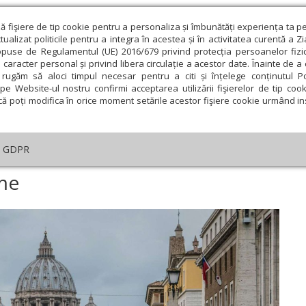
ză fişiere de tip cookie pentru a personaliza și îmbunătăți experiența ta p
alizat politicile pentru a integra în acestea și în activitatea curentă a Z
opuse de Regulamentul (UE) 2016/679 privind protecția persoanelor fizi
 caracter personal și privind libera circulație a acestor date. Înainte de 
eologie și spiritualitate
Educaţie și Cultură
Societate
rugăm să aloci timpul necesar pentru a citi și înțelege conținutul Pol
pe Website-ul nostru confirmi acceptarea utilizării fişierelor de tip cook
că poți modifica în orice moment setările acestor fişiere cookie urmând ins
te
Analiză
Reportaj
Psihologie
Religie și știi
GDPR
Cel mai mic stat din lume
ume
ie
Februarie
Martie
Aprilie
Mai
Iunie