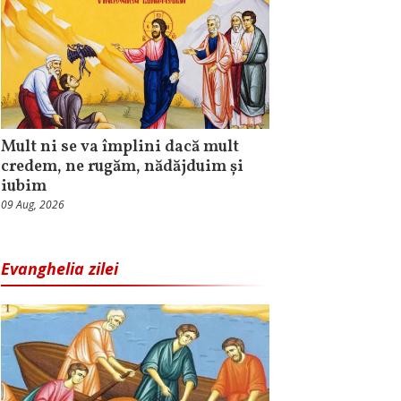
Mult ni se va împlini dacă mult
credem, ne rugăm, nădăjduim și
iubim
09 Aug, 2026
Evanghelia zilei