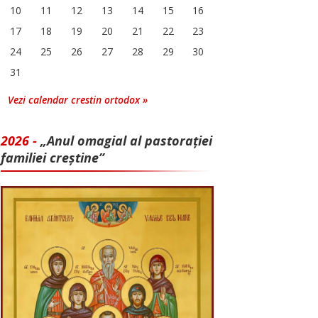
10
11
12
13
14
15
16
17
18
19
20
21
22
23
24
25
26
27
28
29
30
31
Vezi calendar crestin ortodox »
2026 -
„Anul omagial al pastorației
familiei creștine”