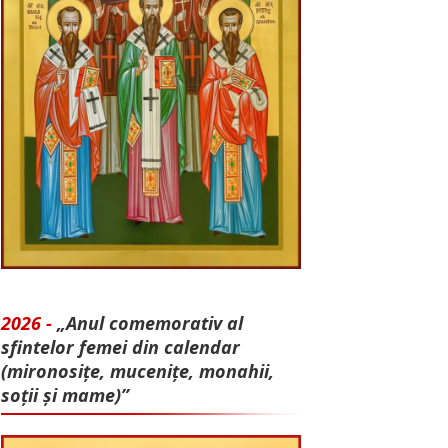
2026 -
„Anul comemorativ al
sfintelor femei din calendar
(mironosițe, mu­cenițe, monahii,
soții și mame)”