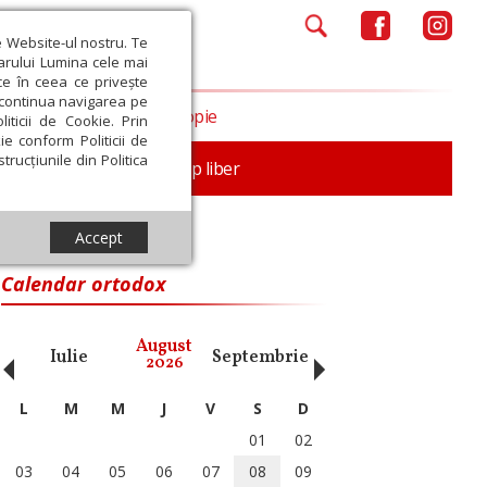
e Website-ul nostru. Te
iarului Lumina cele mai
ce în ceea ce privește
a continua navigarea pe
Opinii
Filantropie
iticii de Cookie. Prin
ie conform Politicii de
trucțiunile din Politica
nță
Familie
Timp liber
Accept
Calendar ortodox
‹
›
August
Iulie
Septembrie
Octombrie
Noiembri
2026
L
M
M
J
V
S
D
01
02
03
04
05
06
07
08
09