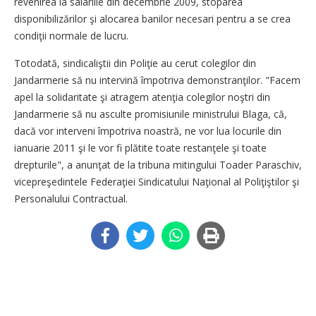
revenirea la salariile din decembrie 2009, stoparea
disponibilizărilor şi alocarea banilor necesari pentru a se crea
condiţii normale de lucru.
Totodată, sindicaliştii din Poliţie au cerut colegilor din
Jandarmerie să nu intervină împotriva demonstranţilor. "Facem
apel la solidaritate şi atragem atenţia colegilor noştri din
Jandarmerie să nu asculte promisiunile ministrului Blaga, că,
dacă vor interveni împotriva noastră, ne vor lua locurile din
ianuarie 2011 şi le vor fi plătite toate restanţele şi toate
drepturile", a anunţat de la tribuna mitingului Toader Paraschiv,
vicepreşedintele Federaţiei Sindicatului Naţional al Poliţiştilor şi
Personalului Contractual.