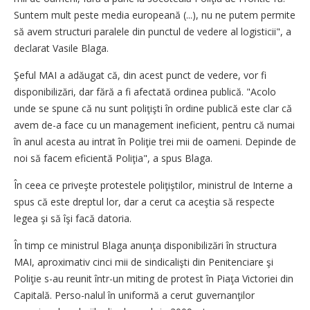
Suntem mult peste media europeană (...), nu ne putem permite
să avem structuri paralele din punctul de vedere al logisticii", a
declarat Vasile Blaga.
Şeful MAI a adăugat că, din acest punct de vedere, vor fi
disponibilizări, dar fără a fi afectată ordinea publică. "Acolo
unde se spune că nu sunt poliţişti în ordine publică este clar că
avem de-a face cu un management ineficient, pentru că numai
în anul acesta au intrat în Poliţie trei mii de oameni. Depinde de
noi să facem eficientă Poliţia", a spus Blaga.
În ceea ce priveşte protestele poliţiştilor, ministrul de Interne a
spus că este dreptul lor, dar a cerut ca aceştia să respecte
legea şi să îşi facă datoria.
În timp ce ministrul Blaga anunţa disponibilizări în structura
MAI, aproximativ cinci mii de sindicalişti din Penitenciare şi
Poliţie s-au reunit într-un miting de protest în Piaţa Victoriei din
Capitală. Perso-nalul în uniformă a cerut guvernanţilor