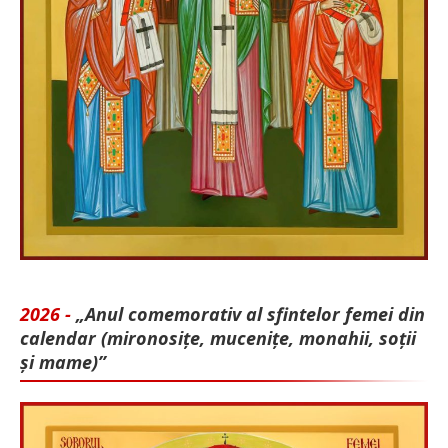
2026 -
„Anul comemorativ al sfintelor femei din
calendar (mironosițe, mu­cenițe, monahii, soții
și mame)”