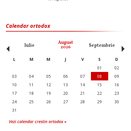
Calendar ortodox
‹
›
August
Iulie
Septembrie
O
2026
L
M
M
J
V
S
D
01
02
03
04
05
06
07
08
09
10
11
12
13
14
15
16
17
18
19
20
21
22
23
24
25
26
27
28
29
30
31
Vezi calendar crestin ortodox »