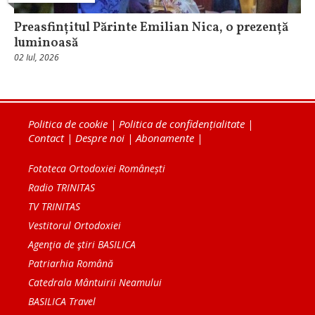
Preasfințitul Părinte Emilian Nica, o prezență
luminoasă
02 Iul, 2026
Politica de cookie
|
Politica de confidențialitate
|
Contact
|
Despre noi
|
Abonamente
|
Fototeca Ortodoxiei Românești
Radio TRINITAS
TV TRINITAS
Vestitorul Ortodoxiei
Agenţia de ştiri BASILICA
Patriarhia Română
Catedrala Mântuirii Neamului
BASILICA Travel