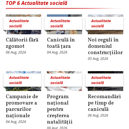
TOP 6 Actualitate socială
Actualitate
Actualitate
Actualitate
socială
socială
socială
Călătorii fără
Caniculă în
Noi reguli în
zgomot
toată ţara
domeniul
construcţiilor
06 Aug, 2026
04 Aug, 2026
05 Aug, 2026
Actualitate
Actualitate
Actualitate
socială
socială
socială
Campanie de
Program
Recomandări
promovare a
naţional
pe timp de
parcurilor
pentru
caniculă
naţionale
creşterea
06 Aug, 2026
natalităţii
04 Aug, 2026
06 Aug, 2026