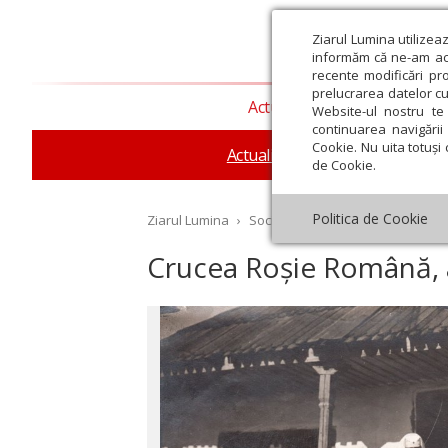
Ziarul Lumina utilizea
informăm că ne-am actu
recente modificări pr
prelucrarea datelor cu
Actualitate religioasă
T
Website-ul nostru te 
continuarea navigării 
Cookie. Nu uita totuși 
Actualitate socială
Sănăta
de Cookie.
Politica de Cookie
Ziarul Lumina
›
Societate
›
Actualitate socială
›
Crucea Roșie Română, a
st
Septembrie
Octombrie
Noiembrie
Decembrie
Ianuar