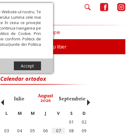
e Website-ul nostru. Te
iarului Lumina cele mai
ce în ceea ce privește
a continua navigarea pe
Opinii
Filantropie
iticii de Cookie. Prin
ie conform Politicii de
trucțiunile din Politica
nță
Familie
Timp liber
Accept
Calendar ortodox
‹
›
August
Iulie
Septembrie
Octombrie
Noiembri
2026
L
M
M
J
V
S
D
01
02
03
04
05
06
07
08
09