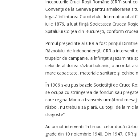
Începuturile Crucii Roşii Române (CRR) sunt 
Convenţii de la Geneva pentru ameliorarea situa
legată înfiin­ț­a­rea Comitetului Interna­țio­nal al
iulie 1876, a luat fiinţă Societatea Crucea Roşi
Spitalului Colţea din Bucureşti, conform crucea
Primul preşedinte al CRR a fost prinţul Dimitri
Războiului de Independenţă, CRR a intervenit cu
trupelor de campanie, a înfiinţat aşezăminte spit
celui de-al doilea război balcanic, a acordat asi
mare capacitate, materiale sanitare şi echipe 
În 1906 s-au pus bazele Societăţii de Cruce Ro
se ocupa cu strângerea de fonduri sau pregătea 
care regina Maria a transmis următorul mesaj: 
război, nu trebuie să piară. Cu toţii, de la mic l
dragoste”.
Au urmat intervenții în timpul celor două războ
grade din 10 noiembrie 1940. Din 1947, CRR şi