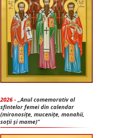
2026 -
„Anul comemorativ al
sfintelor femei din calendar
(mironosițe, mu­cenițe, monahii,
soții și mame)”