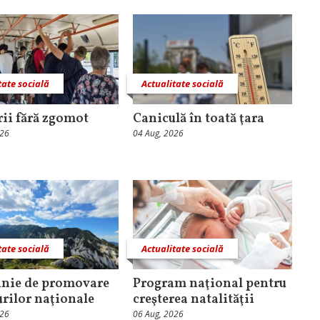
tate socială
Actualitate socială
rii fără zgomot
Caniculă în toată ţara
026
04 Aug, 2026
tate socială
Actualitate socială
nie de promovare
Program naţional pentru
urilor naţionale
creşterea natalităţii
026
06 Aug, 2026