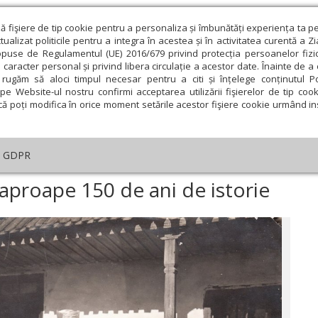
ză fişiere de tip cookie pentru a personaliza și îmbunătăți experiența ta p
alizat politicile pentru a integra în acestea și în activitatea curentă a Z
opuse de Regulamentul (UE) 2016/679 privind protecția persoanelor fizi
 caracter personal și privind libera circulație a acestor date. Înainte de 
eologie și spiritualitate
Educaţie și Cultură
Societate
rugăm să aloci timpul necesar pentru a citi și înțelege conținutul Pol
pe Website-ul nostru confirmi acceptarea utilizării fişierelor de tip cook
că poți modifica în orice moment setările acestor fişiere cookie urmând ins
te
Analiză
Reportaj
Psihologie
Religie și știi
GDPR
Crucea Roșie Română, aproape 150 de ani de istorie
proape 150 de ani de istorie
ie
Februarie
Martie
Aprilie
Mai
Iunie