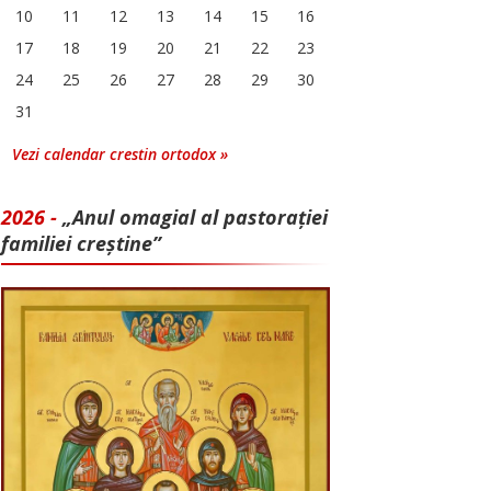
10
11
12
13
14
15
16
17
18
19
20
21
22
23
24
25
26
27
28
29
30
31
Vezi calendar crestin ortodox »
2026 -
„Anul omagial al pastorației
familiei creștine”