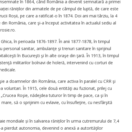
consemnate în 1864, când România a devenit semnatară a primei
ției răniților din armatele de pe câmpul de luptă, de care este
 Crucii Roșii, pe care a ratificat-o în 1874. Doi ani mai târziu, la 4
e din România, care şi-a început activitatea în actualul sediu al
rosie.ro.
e Ghica, în perioada 1876-1897. În anii 1877-1878, în timpul
 personal sanitar, ambulanţe şi trenuri sanitare în sprijinul
aliceşti în Bucureşti şi în alte oraşe din ţară. În 1913, în timpul
stenţă militarilor bolnavi de holeră, intervenind cu corturi de
medicale.
şie a doamnelor din România, care activa în paralel cu CRR şi
voluntari. În 1915, cele două entităţi au fuzionat, prilej cu
„Crucea Roşie, nădejdea tuturor în timp de pace, ca şi în
a mare, să o sprijinim cu evlavie, cu însufleţire, cu nesfârşită
aie mondiale și în salvarea răniților în urma cutremurului de 7,4
-a pierdut autonomia, devenind o anexă a autorităţilor