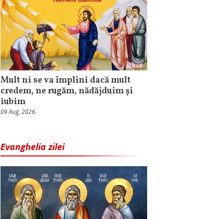
Mult ni se va împlini dacă mult
credem, ne rugăm, nădăjduim și
iubim
09 Aug, 2026
Evanghelia zilei