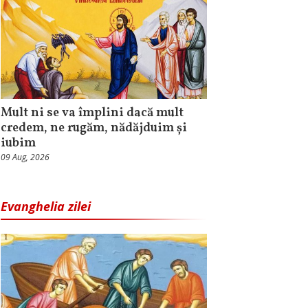
Mult ni se va împlini dacă mult
credem, ne rugăm, nădăjduim și
iubim
09 Aug, 2026
Evanghelia zilei