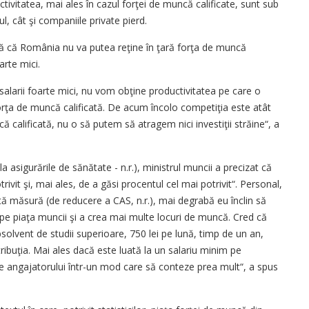
ctivitatea, mai ales în cazul forţei de muncă calificate, sunt sub
tul, cât şi companiile private pierd.
ă că România nu va putea reţine în ţară forţa de muncă
arte mici.
salarii foarte mici, nu vom obţine productivitatea pe care o
forţa de muncă calificată. De acum încolo competiţia este atât
calificată, nu o să putem să atragem nici investiţii străine“, a
a asigurările de sănătate - n.r.), ministrul muncii a precizat că
vit şi, mai ales, de a găsi procentul cel mai potrivit“. Personal,
ă măsură (de reducere a CAS, n.r.), mai degrabă eu înclin să
pe piaţa muncii şi a crea mai multe locuri de muncă. Cred că
lvent de studii superioare, 750 lei pe lună, timp de un an,
buţia. Mai ales dacă este luată la un salariu minim pe
e angajatorului într-un mod care să conteze prea mult“, a spus