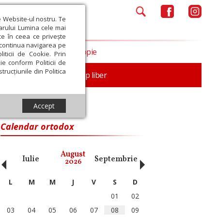
e Website-ul nostru. Te
iarului Lumina cele mai
ce în ceea ce privește
a continua navigarea pe
Opinii
Filantropie
iticii de Cookie. Prin
ie conform Politicii de
trucțiunile din Politica
nță
Familie
Timp liber
Accept
Calendar ortodox
‹
›
August
Iulie
Septembrie
Octombrie
Noiembri
2026
L
M
M
J
V
S
D
01
02
03
04
05
06
07
08
09