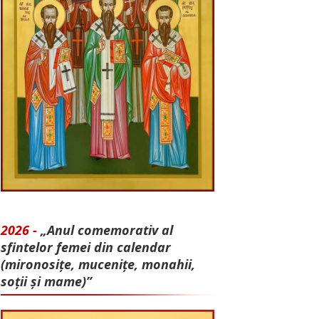
2026 -
„Anul comemorativ al
sfintelor femei din calendar
(mironosițe, mu­cenițe, monahii,
soții și mame)”