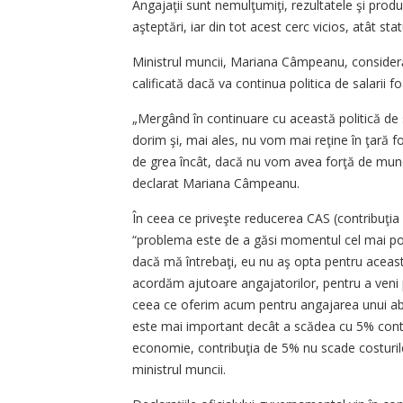
Angajaţii sunt nemulţumiţi, rezultatele şi produ
aşteptări, iar din tot acest cerc vicios, atât sta
Ministrul muncii, Mariana Câmpeanu, consider
calificată dacă va continua politica de salarii fo
„Mergând în continuare cu această politică de 
dorim şi, mai ales, nu vom mai reţine în ţară 
de grea încât, dacă nu vom avea forţă de muncă 
declarat Mariana Câmpeanu.
În ceea ce priveşte reducerea CAS (contribuţia l
“problema este de a găsi momentul cel mai potri
dacă mă întrebaţi, eu nu aş opta pentru aceast
acordăm ajutoare angajatorilor, pentru a veni 
ceea ce oferim acum pentru angajarea unui abso
este mai important decât a scădea cu 5% contri
economie, contribuţia de 5% nu scade costuril
ministrul muncii.