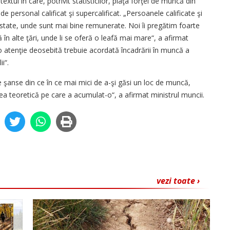
extul în care, potrivit statisticilor, piaţa forţei de muncă din
personal calificat şi supercalificat. „Persoanele calificate şi
 state, unde sunt mai bine remunerate. Noi îi pregătim foarte
în alte ţări, unde li se oferă o leafă mai mare“, a afirmat
 atenţie deosebită trebuie acordată încadrării în muncă a
i“.
şanse din ce în ce mai mici de a-şi găsi un loc de muncă,
irea teoretică pe care a acumulat-o“, a afirmat ministrul muncii.
vezi toate ›