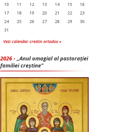
10
11
12
13
14
15
16
17
18
19
20
21
22
23
24
25
26
27
28
29
30
31
Vezi calendar crestin ortodox »
2026 -
„Anul omagial al pastorației
familiei creștine”