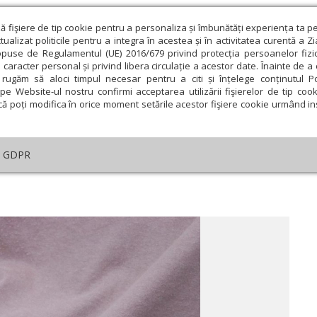
ză fişiere de tip cookie pentru a personaliza și îmbunătăți experiența ta p
alizat politicile pentru a integra în acestea și în activitatea curentă a Z
opuse de Regulamentul (UE) 2016/679 privind protecția persoanelor fizi
 caracter personal și privind libera circulație a acestor date. Înainte de 
eologie și spiritualitate
Educaţie și Cultură
Societate
rugăm să aloci timpul necesar pentru a citi și înțelege conținutul Pol
pe Website-ul nostru confirmi acceptarea utilizării fişierelor de tip cook
că poți modifica în orice moment setările acestor fişiere cookie urmând ins
te
Analiză
Reportaj
Psihologie
Religie și știi
GDPR
Efectele salariilor mici
ie
Februarie
Martie
Aprilie
Mai
Iunie