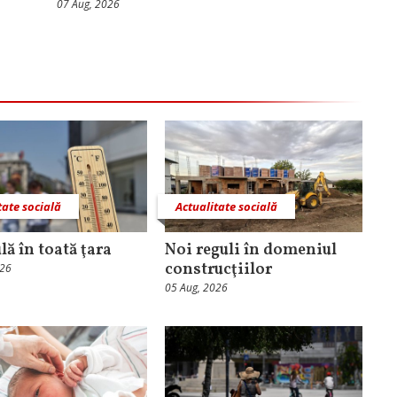
07 Aug, 2026
tate socială
Actualitate socială
lă în toată ţara
Noi reguli în domeniul
construcţiilor
026
05 Aug, 2026