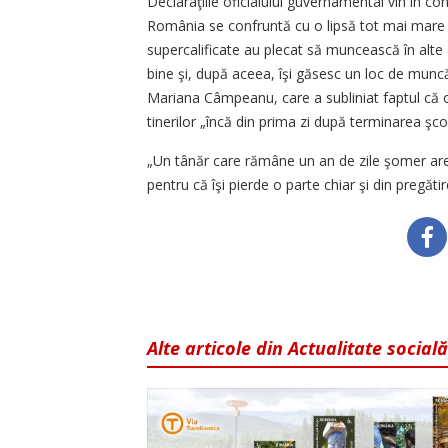
Declaraţiile oficialului guvernamental vin în cont
România se confruntă cu o lipsă tot mai mare de 
supercalificate au plecat să muncească în alte
bine şi, după aceea, îşi găsesc un loc de muncă 
Mariana Câmpeanu, care a subliniat faptul că o
tinerilor „încă din prima zi după terminarea şcoli
„Un tânăr care rămâne un an de zile şomer are 
pentru că îşi pierde o parte chiar şi din pregăt
Alte articole din Actualitate socială