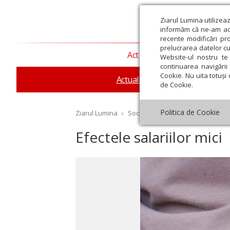
Ziarul Lumina utilizea
informăm că ne-am actu
recente modificări pr
prelucrarea datelor cu
Actualitate religioasă
T
Website-ul nostru te 
continuarea navigării 
Cookie. Nu uita totuși 
Actualitate socială
Sănăta
de Cookie.
Politica de Cookie
Ziarul Lumina
›
Societate
›
Actualitate socială
›
Efectele salariilor mici
st
Septembrie
Octombrie
Noiembrie
Decembrie
Ianuar