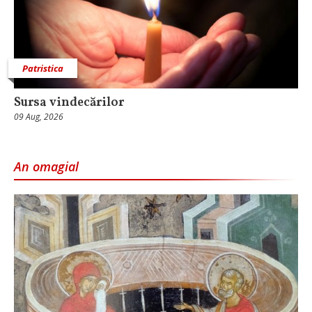
Patristica
Sursa vindecărilor
09 Aug, 2026
An omagial