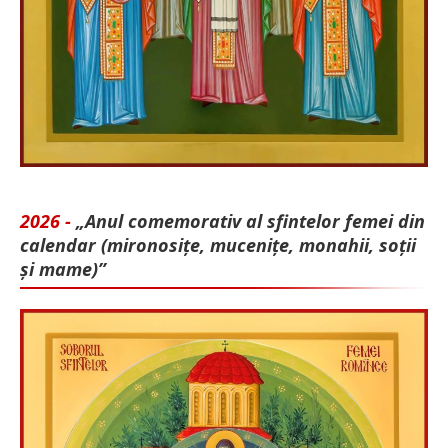
2026 -
„Anul comemorativ al sfintelor femei din
calendar (mironosițe, mu­cenițe, monahii, soții
și mame)”