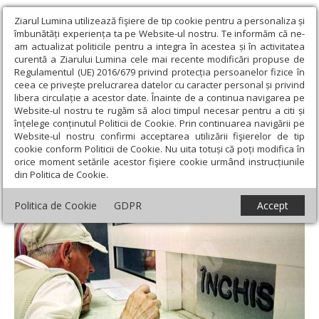
Ziarul Lumina utilizează fişiere de tip cookie pentru a personaliza și
îmbunătăți experiența ta pe Website-ul nostru. Te informăm că ne-
am actualizat politicile pentru a integra în acestea și în activitatea
curentă a Ziarului Lumina cele mai recente modificări propuse de
Regulamentul (UE) 2016/679 privind protecția persoanelor fizice în
ceea ce privește prelucrarea datelor cu caracter personal și privind
libera circulație a acestor date. Înainte de a continua navigarea pe
Website-ul nostru te rugăm să aloci timpul necesar pentru a citi și
Ziarul Lumina
›
Societate
›
Actualitate socială
›
Funcţionarii
înțelege conținutul Politicii de Cookie. Prin continuarea navigării pe
publici anunţă grevă generală
Website-ul nostru confirmi acceptarea utilizării fişierelor de tip
cookie conform Politicii de Cookie. Nu uita totuși că poți modifica în
Funcţionarii publici anunţă grevă generală
orice moment setările acestor fişiere cookie urmând instrucțiunile
din Politica de Cookie.
Politica de Cookie
GDPR
Accept