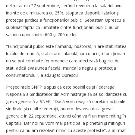
nelimitat din 27 septembrie, cerând revenirea la salariul avut
înainte de diminuarea cu 25%, stoparea disponibilizărilor şi
protecţia juridică a funcţionarilor publici. Sebastian Oprescu a
subliniat faptul că jumătate dintre funcţionarii publici au un
salariu cuprins între 600 şi 700 de lei.
"Funcţionarul public este flămând, îndatorat, n-are stabilitatea
locului de muncă, stabilitate salarială, iar cu aceşti funcţionari
nu se pot combate fenomenele care afectează bugetul de
stat, adică evaziunea fiscală, munca la negru şi protecţia
consumatorului", a adăugat Oprescu.
Preşedintele SNFP a spus că este posibil ca şi Federaţia
Naţională a Sindicatelor din Administraţie să se solidarizeze cu
greva generală a SNFP. "Dacă vom reuşi să corelăm acţiunile
sindicale şi cu alte federaţii, putem devansa data grevei
generale în 22 septembrie, atunci când va fi un mare miting în
Capitală. Dar noi nu vom mai participa la pichetări şi mitinguri
pentru că nu am rezolvat nimic cu aceste proteste", a afirmat