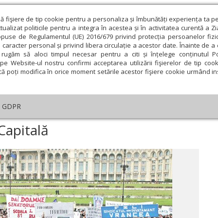
ză fişiere de tip cookie pentru a personaliza și îmbunătăți experiența ta p
alizat politicile pentru a integra în acestea și în activitatea curentă a Z
opuse de Regulamentul (UE) 2016/679 privind protecția persoanelor fizi
 caracter personal și privind libera circulație a acestor date. Înainte de 
eologie și spiritualitate
Educaţie și Cultură
Societate
rugăm să aloci timpul necesar pentru a citi și înțelege conținutul Pol
pe Website-ul nostru confirmi acceptarea utilizării fişierelor de tip cook
că poți modifica în orice moment setările acestor fişiere cookie urmând ins
te
Analiză
Reportaj
Psihologie
Religie și știi
GDPR
Miting de amploare în Capitală
Capitală
ie
Februarie
Martie
Aprilie
Mai
Iunie