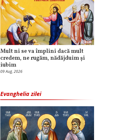
Mult ni se va împlini dacă mult
credem, ne rugăm, nădăjduim și
iubim
09 Aug, 2026
Evanghelia zilei