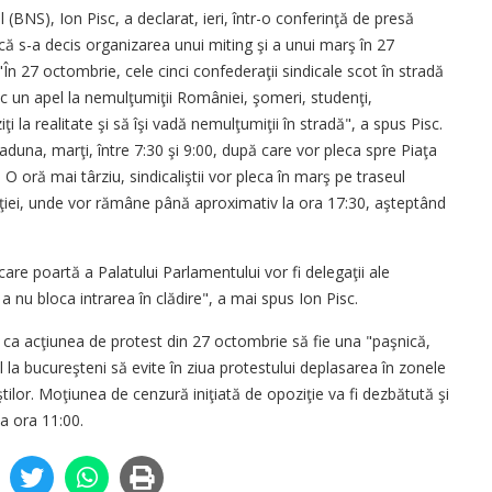
 (BNS), Ion Pisc, a declarat, ieri, într-o conferinţă de presă
 că s-a decis organizarea unui miting şi a unui marş în 27
"În 27 octombrie, cele cinci confederaţii sindicale scot în stradă
fac un apel la nemulţumiţii României, şomeri, studenţi,
ţi la realitate şi să îşi vadă nemulţumiţii în stradă", a spus Pisc.
or aduna, marţi, între 7:30 şi 9:00, după care vor pleca spre Piaţa
. O oră mai târziu, sindicaliştii vor pleca în marş pe traseul
uţiei, unde vor rămâne până aproximativ la ora 17:30, aşteptând
care poartă a Palatului Parlamentului vor fi delegaţii ale
 a nu bloca intrarea în clădire", a mai spus Ion Pisc.
 ca acţiunea de protest din 27 octombrie să fie una "paşnică,
el la bucureşteni să evite în ziua protestului deplasarea în zonele
ştilor. Moţiunea de cenzură iniţiată de opoziţie va fi dezbătută şi
a ora 11:00.