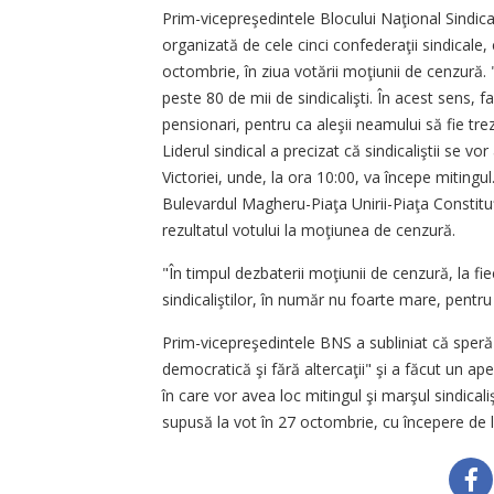
Prim-vicepreşedintele Blocului Naţional Sindical
organizată de cele cinci confederaţii sindicale,
octombrie, în ziua votării moţiunii de cenzură. 
peste 80 de mii de sindicalişti. În acest sens, 
pensionari, pentru ca aleşii neamului să fie trezi
Liderul sindical a precizat că sindicaliştii se v
Victoriei, unde, la ora 10:00, va începe mitingul
Bulevardul Magheru-Piaţa Unirii-Piaţa Constit
rezultatul votului la moţiunea de cenzură.
"În timpul dezbaterii moţiunii de cenzură, la fie
sindicaliştilor, în număr nu foarte mare, pentru
Prim-vicepreşedintele BNS a subliniat că speră
democratică şi fără altercaţii" şi a făcut un ap
în care vor avea loc mitingul şi marşul sindicali
supusă la vot în 27 octombrie, cu începere de l