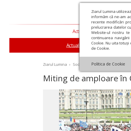
Ziarul Lumina utilizea
informăm că ne-am actu
recente modificări pr
prelucrarea datelor cu
Actualitate religioasă
T
Website-ul nostru te 
continuarea navigării 
Cookie. Nu uita totuși 
Actualitate socială
Sănăta
de Cookie.
Politica de Cookie
Ziarul Lumina
›
Societate
›
Actualitate socială
›
Miting de amploare în 
st
Septembrie
Octombrie
Noiembrie
Decembrie
Ianuar