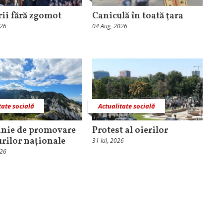
rii fără zgomot
Caniculă în toată ţara
026
04 Aug, 2026
tate socială
Actualitate socială
nie de promovare
Protest al oierilor
urilor naţionale
31 Iul, 2026
026