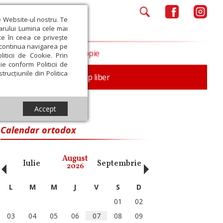
e Website-ul nostru. Te
iarului Lumina cele mai
ce în ceea ce privește
a continua navigarea pe
Opinii
Filantropie
iticii de Cookie. Prin
ie conform Politicii de
trucțiunile din Politica
nță
Familie
Timp liber
Accept
Calendar ortodox
‹
›
August
Iulie
Septembrie
Octombrie
Noiembri
2026
L
M
M
J
V
S
D
01
02
03
04
05
06
07
08
09