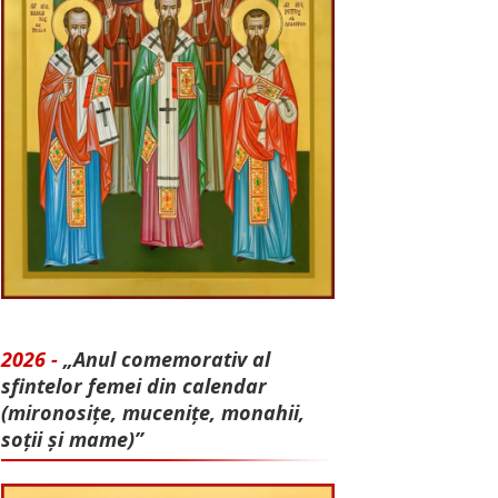
2026 -
„Anul comemorativ al
sfintelor femei din calendar
(mironosițe, mu­cenițe, monahii,
soții și mame)”