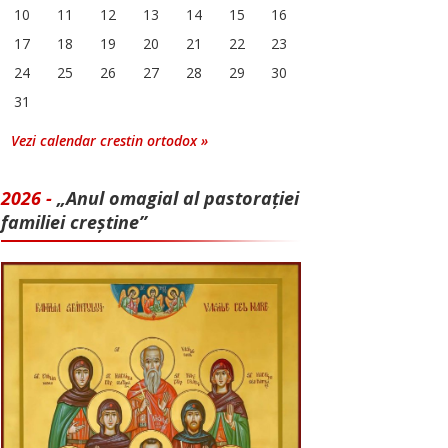
10
11
12
13
14
15
16
17
18
19
20
21
22
23
24
25
26
27
28
29
30
31
Vezi calendar crestin ortodox »
2026 -
„Anul omagial al pastorației
familiei creștine”