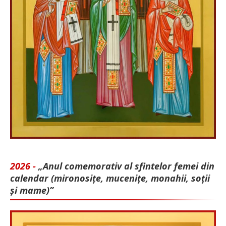
2026 -
„Anul comemorativ al sfintelor femei din
calendar (mironosițe, mu­cenițe, monahii, soții
și mame)”