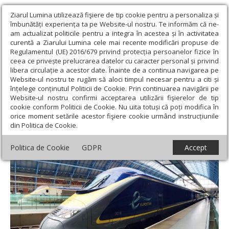
Ziarul Lumina utilizează fişiere de tip cookie pentru a personaliza și
îmbunătăți experiența ta pe Website-ul nostru. Te informăm că ne-
am actualizat politicile pentru a integra în acestea și în activitatea
curentă a Ziarului Lumina cele mai recente modificări propuse de
Regulamentul (UE) 2016/679 privind protecția persoanelor fizice în
ceea ce privește prelucrarea datelor cu caracter personal și privind
libera circulație a acestor date. Înainte de a continua navigarea pe
Website-ul nostru te rugăm să aloci timpul necesar pentru a citi și
Ziarul Lumina
›
Societate
›
Actualitate socială
›
Noi trenuri de
înțelege conținutul Politicii de Cookie. Prin continuarea navigării pe
mare viteză pe sub Canalul Mânecii
Website-ul nostru confirmi acceptarea utilizării fişierelor de tip
cookie conform Politicii de Cookie. Nu uita totuși că poți modifica în
Noi trenuri de mare viteză pe sub Canalul
orice moment setările acestor fişiere cookie urmând instrucțiunile
din Politica de Cookie.
Mânecii
Politica de Cookie
GDPR
Accept