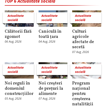
TOP 6 Actualitate socială
Actualitate
Actualitate
Actualitate
socială
socială
socială
Călătorii fără
Caniculă în
Culturi
zgomot
toată ţara
agricole
afectate de
06 Aug, 2026
04 Aug, 2026
secetă
07 Aug, 2026
Actualitate
Actualitate
Actualitate
socială
socială
socială
Noi reguli în
Noi creşteri
Program
domeniul
de preţuri la
naţional
construcţiilor
alimente
pentru
creşterea
05 Aug, 2026
07 Aug, 2026
natalităţii