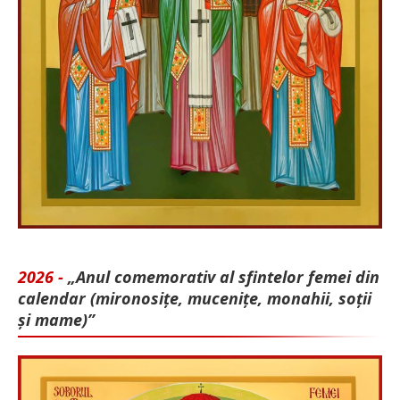
2026 -
„Anul comemorativ al sfintelor femei din
calendar (mironosițe, mu­cenițe, monahii, soții
și mame)”