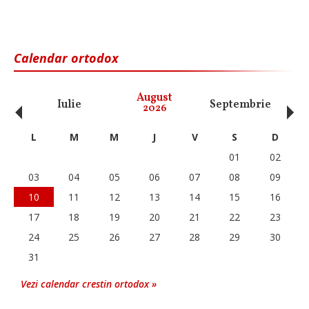
Calendar ortodox
‹
›
August
Iulie
Septembrie
O
2026
L
M
M
J
V
S
D
01
02
03
04
05
06
07
08
09
10
11
12
13
14
15
16
17
18
19
20
21
22
23
24
25
26
27
28
29
30
31
Vezi calendar crestin ortodox »