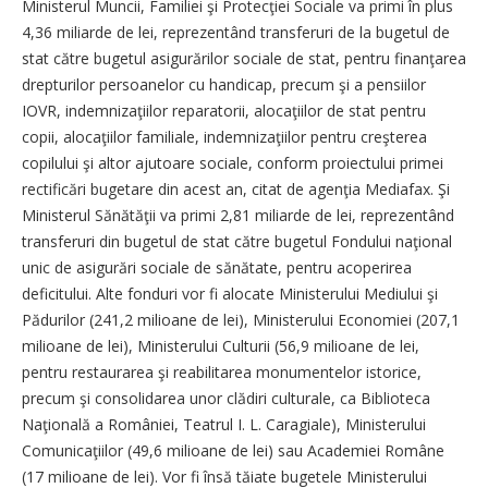
Ministerul Muncii, Familiei şi Protecţiei Sociale va primi în plus
4,36 miliarde de lei, reprezentând transferuri de la bugetul de
stat către bugetul asigurărilor sociale de stat, pentru finanţarea
drepturilor persoanelor cu handicap, precum şi a pensiilor
IOVR, indemnizaţiilor reparatorii, alocaţiilor de stat pentru
copii, alocaţiilor familiale, indemnizaţiilor pentru creşterea
copilului şi altor ajutoare sociale, conform proiectului primei
rectificări bugetare din acest an, citat de agenţia Mediafax. Şi
Ministerul Sănătăţii va primi 2,81 miliarde de lei, reprezentând
transferuri din bugetul de stat către bugetul Fondului naţional
unic de asigurări sociale de sănătate, pentru acoperirea
deficitului. Alte fonduri vor fi alocate Ministerului Mediului şi
Pădurilor (241,2 milioane de lei), Ministerului Economiei (207,1
milioane de lei), Ministerului Culturii (56,9 milioane de lei,
pentru restaurarea şi reabilitarea monumentelor istorice,
precum şi consolidarea unor clădiri culturale, ca Biblioteca
Naţională a României, Teatrul I. L. Caragiale), Ministerului
Comunicaţiilor (49,6 milioane de lei) sau Academiei Române
(17 milioane de lei). Vor fi însă tăiate bugetele Ministerului