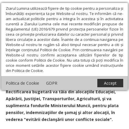
Ziarul Lumina utilizează fişiere de tip cookie pentru a personaliza și
îmbunătăți experiența ta pe Website-ul nostru. Te informăm că ne-
am actualizat politicile pentru a integra în acestea și în activitatea
curentă a Ziarului Lumina cele mai recente modificări propuse de
Regulamentul (UE) 2016/679 privind protecția persoanelor fizice în
ceea ce privește prelucrarea datelor cu caracter personal și privind
libera circulație a acestor date. Înainte de a continua navigarea pe
Website-ul nostru te rugăm să aloci timpul necesar pentru a citi și
Ziarul Lumina
›
Societate
›
Actualitate socială
›
Prima rectificare
înțelege conținutul Politicii de Cookie. Prin continuarea navigării pe
bugetară din acest an
Website-ul nostru confirmi acceptarea utilizării fişierelor de tip
cookie conform Politicii de Cookie. Nu uita totuși că poți modifica în
Prima rectificare bugetară din acest an
orice moment setările acestor fişiere cookie urmând instrucțiunile
din Politica de Cookie.
Un articol de:
Bogdan Cronţ
-
13 August 2010
Politica de Cookie
GDPR
Accept
Rectificarea bugetară va tăia din alocaţiile Educaţiei,
Apărării, Justiţiei, Transporturilor, Agriculturii, şi va
suplimenta fondurile Ministerului Muncii, pentru plata
pensiilor, indemnizaţiilor de şomaj şi altor alocaţii, în
vederea "evitării declanşării unor conflicte sociale".