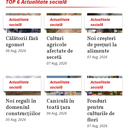
TOP 6 Actualitate socială
Actualitate
Actualitate
Actualitate
socială
socială
socială
Călătorii fără
Culturi
Noi creşteri
zgomot
agricole
de preţuri la
afectate de
alimente
06 Aug, 2026
secetă
07 Aug, 2026
07 Aug, 2026
Actualitate
Actualitate
Actualitate
socială
socială
socială
Noi reguli în
Caniculă în
Fonduri
domeniul
toată ţara
pentru
construcţiilor
culturile de
04 Aug, 2026
flori
05 Aug, 2026
07 Aug, 2026