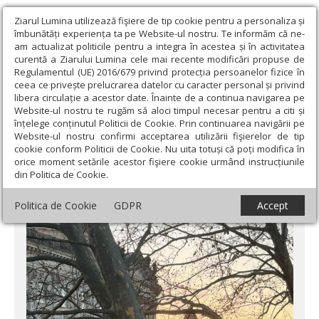
Ziarul Lumina utilizează fişiere de tip cookie pentru a personaliza și
îmbunătăți experiența ta pe Website-ul nostru. Te informăm că ne-
am actualizat politicile pentru a integra în acestea și în activitatea
curentă a Ziarului Lumina cele mai recente modificări propuse de
Regulamentul (UE) 2016/679 privind protecția persoanelor fizice în
ceea ce privește prelucrarea datelor cu caracter personal și privind
libera circulație a acestor date. Înainte de a continua navigarea pe
Website-ul nostru te rugăm să aloci timpul necesar pentru a citi și
Ziarul Lumina
›
Societate
›
Actualitate socială
›
Recompense
înțelege conținutul Politicii de Cookie. Prin continuarea navigării pe
pentru colectarea deşeurilor
Website-ul nostru confirmi acceptarea utilizării fişierelor de tip
cookie conform Politicii de Cookie. Nu uita totuși că poți modifica în
Recompense pentru colectarea deşeurilor
orice moment setările acestor fişiere cookie urmând instrucțiunile
din Politica de Cookie.
Politica de Cookie
GDPR
Accept