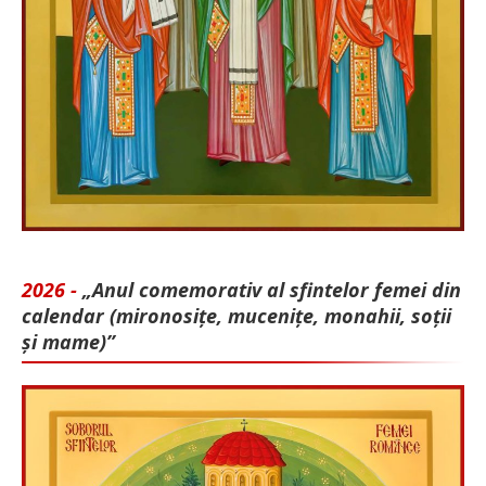
2026 -
„Anul comemorativ al sfintelor femei din
calendar (mironosițe, mu­cenițe, monahii, soții
și mame)”