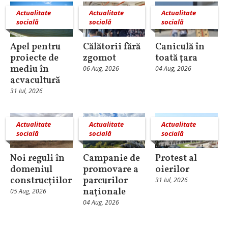
Actualitate
Actualitate
Actualitate
socială
socială
socială
Apel pentru
Călătorii fără
Caniculă în
proiecte de
zgomot
toată ţara
mediu în
06 Aug, 2026
04 Aug, 2026
acvacultură
31 Iul, 2026
Actualitate
Actualitate
Actualitate
socială
socială
socială
Noi reguli în
Campanie de
Protest al
domeniul
promovare a
oierilor
construcţiilor
parcurilor
31 Iul, 2026
naţionale
05 Aug, 2026
04 Aug, 2026