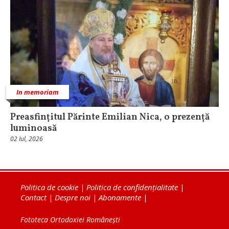
In memoriam
Preasfințitul Părinte Emilian Nica, o prezență
luminoasă
02 Iul, 2026
Politica de cookie
|
Politica de confidențialitate
|
Contact
|
Despre noi
|
Abonamente
|
Fototeca Ortodoxiei Românești