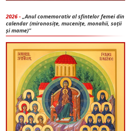
2026 -
„Anul comemorativ al sfintelor femei din
calendar (mironosițe, mu­cenițe, monahii, soții
și mame)”