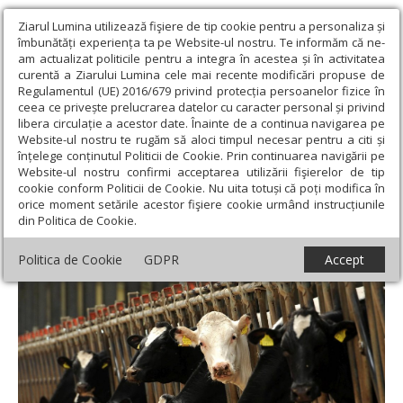
Ziarul Lumina utilizează fişiere de tip cookie pentru a personaliza și
îmbunătăți experiența ta pe Website-ul nostru. Te informăm că ne-
am actualizat politicile pentru a integra în acestea și în activitatea
curentă a Ziarului Lumina cele mai recente modificări propuse de
Regulamentul (UE) 2016/679 privind protecția persoanelor fizice în
ceea ce privește prelucrarea datelor cu caracter personal și privind
libera circulație a acestor date. Înainte de a continua navigarea pe
Website-ul nostru te rugăm să aloci timpul necesar pentru a citi și
Ziarul Lumina
›
Societate
›
Actualitate socială
›
Sprijin pentru
înțelege conținutul Politicii de Cookie. Prin continuarea navigării pe
sectorul zootehnic
Website-ul nostru confirmi acceptarea utilizării fişierelor de tip
cookie conform Politicii de Cookie. Nu uita totuși că poți modifica în
Sprijin pentru sectorul zootehnic
orice moment setările acestor fişiere cookie urmând instrucțiunile
din Politica de Cookie.
Politica de Cookie
GDPR
Accept