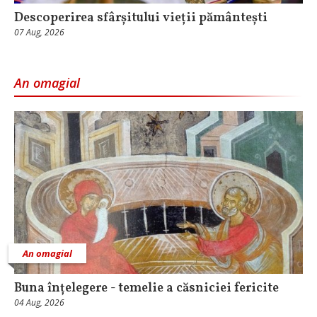
Descoperirea sfârșitului vieții pământești
07 Aug, 2026
An omagial
An omagial
Buna înțelegere - temelie a căsniciei fericite
04 Aug, 2026