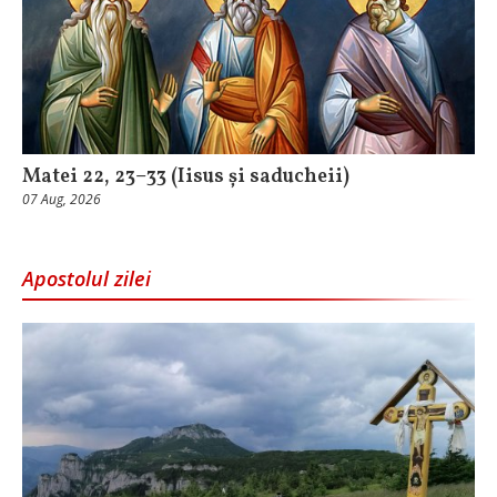
Matei 22, 23–33 (Iisus și saducheii)
07 Aug, 2026
Apostolul zilei