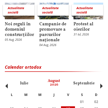
Actualitate
Actualitate
Actualitate
socială
socială
socială
Noi reguli în
Campanie de
Protest al
domeniul
promovare a
oierilor
construcţiilor
parcurilor
31 Iul, 2026
naţionale
05 Aug, 2026
04 Aug, 2026
Calendar ortodox
‹
›
August
Iulie
Septembrie
O
2026
L
M
M
J
V
S
D
01
02