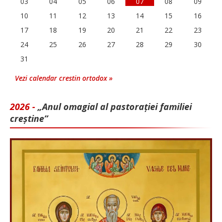
03
04
05
06
07
08
09
10
11
12
13
14
15
16
17
18
19
20
21
22
23
24
25
26
27
28
29
30
31
Vezi calendar crestin ortodox »
2026 -
„Anul omagial al pastorației familiei
creștine”