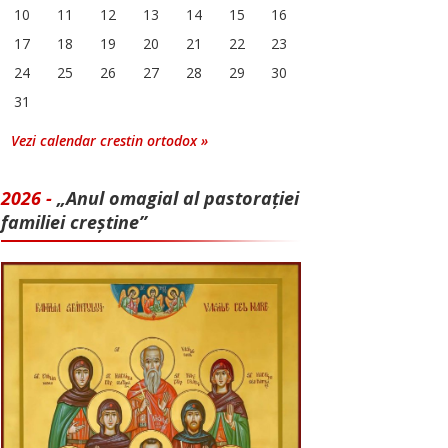
10
11
12
13
14
15
16
17
18
19
20
21
22
23
24
25
26
27
28
29
30
31
Vezi calendar crestin ortodox »
2026 -
„Anul omagial al pastorației
familiei creștine”