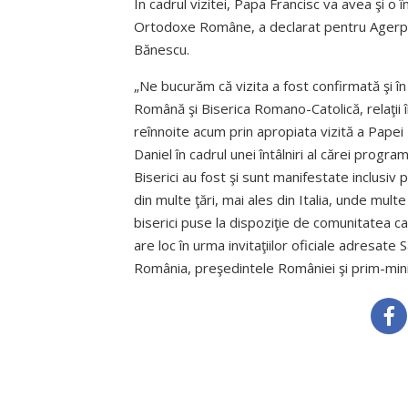
În cadrul vizitei, Papa Francisc va avea şi o î
Ortodoxe Române, a declarat pentru Agerpre
Bănescu.
„Ne bucurăm că vizita a fost confirmată şi în 
Română şi Biserica Romano-Catolică, relaţii în
reînnoite acum prin apropiata vizită a Papei 
Daniel în cadrul unei întâlniri al cărei progr
Biserici au fost şi sunt manifestate inclusiv
din multe ţări, mai ales din Italia, unde multe
biserici puse la dispoziţie de comunitatea ca
are loc în urma invitaţiilor oficiale adresate S
România, preşedintele României şi prim-mini