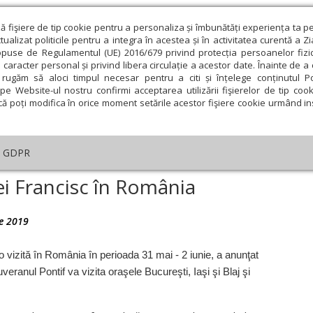
ză fişiere de tip cookie pentru a personaliza și îmbunătăți experiența ta p
alizat politicile pentru a integra în acestea și în activitatea curentă a Z
opuse de Regulamentul (UE) 2016/679 privind protecția persoanelor fizi
 caracter personal și privind libera circulație a acestor date. Înainte de 
eologie și spiritualitate
Educaţie și Cultură
Societate
rugăm să aloci timpul necesar pentru a citi și înțelege conținutul Pol
pe Website-ul nostru confirmi acceptarea utilizării fişierelor de tip cook
că poți modifica în orice moment setările acestor fişiere cookie urmând ins
te
Analiză
Reportaj
Psihologie
Religie și știi
GDPR
Vizită de trei zile a Papei Francisc în România
pei Francisc în România
ie 2019
ie
Februarie
Martie
Aprilie
Mai
Iunie
 vizită în România în perioada 31 mai - 2 iunie, a anunţat
veranul Pontif va vizita oraşele Bucureşti, Iaşi şi Blaj şi