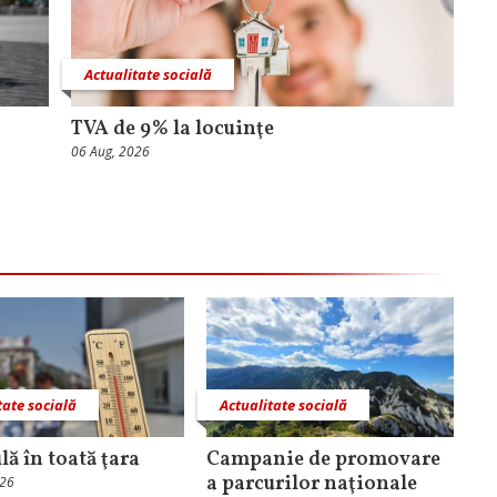
Actualitate socială
TVA de 9% la locuinţe
06 Aug, 2026
tate socială
Actualitate socială
lă în toată ţara
Campanie de promovare
a parcurilor naţionale
026