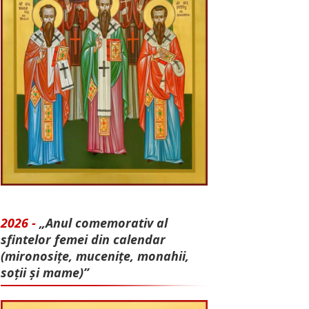
2026 -
„Anul comemorativ al
sfintelor femei din calendar
(mironosițe, mu­cenițe, monahii,
soții și mame)”