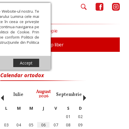
e Website-ul nostru. Te
iarului Lumina cele mai
ce în ceea ce privește
a continua navigarea pe
Opinii
Filantropie
iticii de Cookie. Prin
ie conform Politicii de
trucțiunile din Politica
nță
Familie
Timp liber
Accept
Calendar ortodox
‹
›
August
Iulie
Septembrie
Octombrie
Noiembri
2026
L
M
M
J
V
S
D
01
02
03
04
05
06
07
08
09