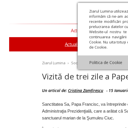
Ziarul Lumina utilizea
informăm că ne-am actu
recente modificări pr
prelucrarea datelor cu
Actualitate religioasă
T
Website-ul nostru te 
continuarea navigării 
Cookie. Nu uita totuși 
Actualitate socială
Sănăta
de Cookie.
Politica de Cookie
Ziarul Lumina
›
Societate
›
Actualitate socială
›
Vizită de trei zile a Pa
Un articol de:
Cristina Zamfirescu
-
15 Ianuar
st
Septembrie
Octombrie
Noiembrie
Decembrie
Ianuar
Sanctitatea Sa, Papa Francisc, va întreprinde o
Administraţia Prezidenţială, care a arătat că Su
sanctuarul marian de la Şumuleu Ciuc.