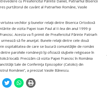
ntrevedere cu Preafericitul Părinte Daniel, Patriarhul Bisericii
s purtătorul de cuvânt al Patriarhiei Române, Vasile
virtutea vechilor şi bunelor relaţii dintre Biserica Ortodoxă
tărite de vizita Papei Ioan Paul al II-lea din anul 1999 şi
Francisc. Acesta va fi primit de Preafericitul Părinte Patriarh
am urmează să fie anunţat. Bunele relaţii dintre cele două
 prin ospitalitatea de care se bucură comunităţile de români
 dintre parohiile româneşti îşi oficiază slujbele religioase în
tolică locală. Precizăm că vizita Papei Francisc în România
anctităţii Sale de Conferinţa Episcopilor (Catolici) din
strul României”, a precizat Vasile Bănescu.