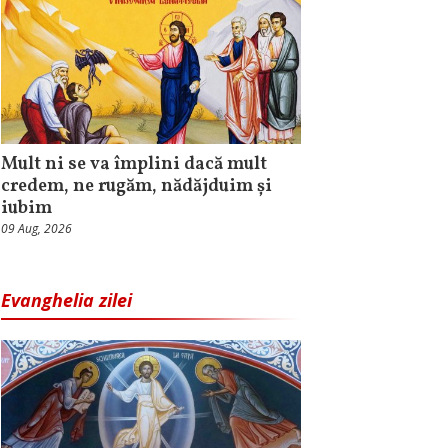
Mult ni se va împlini dacă mult
credem, ne rugăm, nădăjduim și
iubim
09 Aug, 2026
Evanghelia zilei