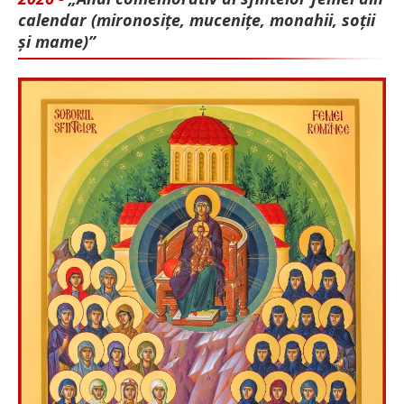
calendar (mironosițe, mu­cenițe, monahii, soții
și mame)”