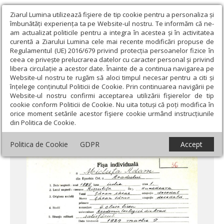
Ziarul Lumina utilizează fişiere de tip cookie pentru a personaliza și
îmbunătăți experiența ta pe Website-ul nostru. Te informăm că ne-
am actualizat politicile pentru a integra în acestea și în activitatea
curentă a Ziarului Lumina cele mai recente modificări propuse de
Regulamentul (UE) 2016/679 privind protecția persoanelor fizice în
ceea ce privește prelucrarea datelor cu caracter personal și privind
libera circulație a acestor date. Înainte de a continua navigarea pe
Website-ul nostru te rugăm să aloci timpul necesar pentru a citi și
Ziarul Lumina
›
Societate
›
Historica
›
Preotul Adam Micluţa din
înțelege conținutul Politicii de Cookie. Prin continuarea navigării pe
Birtin, judeţul Arad, în ghearele Securităţii comuniste
Website-ul nostru confirmi acceptarea utilizării fişierelor de tip
cookie conform Politicii de Cookie. Nu uita totuși că poți modifica în
Preotul Adam Micluţa din Birtin, judeţul
orice moment setările acestor fişiere cookie urmând instrucțiunile
din Politica de Cookie.
Arad, în ghearele Securităţii comuniste
Politica de Cookie
GDPR
Accept