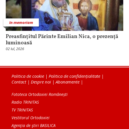
In memoriam
Preasfințitul Părinte Emilian Nica, o prezență
luminoasă
02 Iul, 2026
Politica de cookie
|
Politica de confidențialitate
|
Contact
|
Despre noi
|
Abonamente
|
Fototeca Ortodoxiei Românești
Radio TRINITAS
TV TRINITAS
Vestitorul Ortodoxiei
Agenţia de ştiri BASILICA