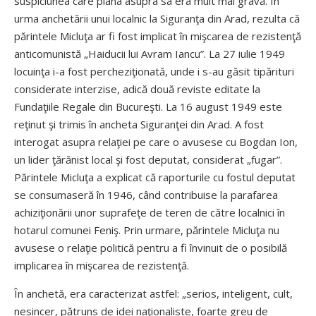
suspiciunea care plana asupra sa era mult mai gravă. În
urma anchetării unui localnic la Siguranţa din Arad, rezulta că
părintele Micluţa ar fi fost implicat în mişcarea de rezistenţă
anticomunistă „Haiducii lui Avram Iancu”. La 27 iulie 1949
locuinţa i-a fost percheziţionată, unde i s-au găsit tipărituri
considerate interzise, adică două reviste editate la
Fundaţiile Regale din Bucureşti. La 16 august 1949 este
reţinut şi trimis în ancheta Siguranţei din Arad. A fost
interogat asupra relaţiei pe care o avusese cu Bogdan Ion,
un lider ţărănist local şi fost deputat, considerat „fugar”.
Părintele Micluţa a explicat că raporturile cu fostul deputat
se consumaseră în 1946, când contribuise la parafarea
achiziţionării unor suprafeţe de teren de către localnici în
hotarul comunei Feniş. Prin urmare, părintele Micluţa nu
avusese o relaţie politică pentru a fi învinuit de o posibilă
implicarea în mişcarea de rezistenţă.
În anchetă, era caracterizat astfel: „serios, inteligent, cult,
nesincer, pătruns de idei naţionaliste, foarte greu de