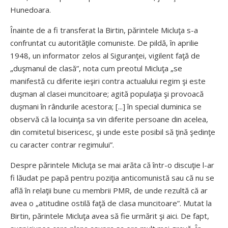
Hunedoara.
Înainte de a fi transferat la Birtin, părintele Micluţa s-a
confruntat cu autorităţile comuniste. De pildă, în aprilie
1948, un informator zelos al Siguranţei, vigilent faţă de
„duşmanul de clasă”, nota cum preotul Micluţa „se
manifestă cu diferite ieşiri contra actualului regim şi este
duşman al clasei muncitoare; agită populaţia şi provoacă
duşmani în rândurile acestora; [...] în special duminica se
observă că la locuinţa sa vin diferite persoane din acelea,
din comitetul bisericesc, şi unde este posibil să ţină şedinţe
cu caracter contrar regimului”.
Despre părintele Micluţa se mai arăta că într-o discuţie l-ar
fi lăudat pe papă pentru poziţia anticomunistă sau că nu se
află în relaţii bune cu membrii PMR, de unde rezultă că ar
avea o „atitudine ostilă faţă de clasa muncitoare”. Mutat la
Birtin, părintele Micluţa avea să fie urmărit şi aici. De fapt,