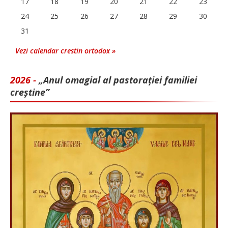
17
18
19
20
21
22
23
24
25
26
27
28
29
30
31
Vezi calendar crestin ortodox »
2026 -
„Anul omagial al pastorației familiei
creștine”