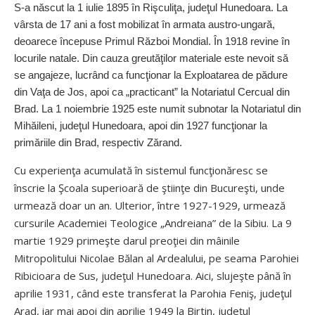
S-a născut la 1 iulie 1895 în Rişculiţa, judeţul Hunedoara. La
vârsta de 17 ani a fost mobilizat în armata austro-ungară,
deoarece începuse Primul Război Mondial. În 1918 revine în
locurile natale. Din cauza greutăţilor materiale este nevoit să
se angajeze, lucrând ca funcţionar la Exploatarea de pădure
din Vaţa de Jos, apoi ca „practicant” la Notariatul Cercual din
Brad. La 1 noiembrie 1925 este numit subnotar la Notariatul din
Mihăileni, judeţul Hunedoara, apoi din 1927 funcţionar la
primăriile din Brad, respectiv Zărand.
Cu experienţa acumulată în sistemul funcţionăresc se
înscrie la Şcoala superioară de ştiinţe din Bucureşti, unde
urmează doar un an. Ulterior, între 1927-1929, urmează
cursurile Academiei Teologice „Andreiana” de la Sibiu. La 9
martie 1929 primeşte darul preoţiei din mâinile
Mitropolitului Nicolae Bălan al Ardealului, pe seama Parohiei
Ribicioara de Sus, judeţul Hunedoara. Aici, slujeşte până în
aprilie 1931, când este transferat la Parohia Feniş, judeţul
Arad, iar mai apoi din aprilie 1949 la Birtin, judeţul