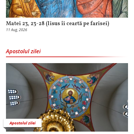
Matei 23, 23-28 (Iisus îi ceartă pe farisei)
11 Aug, 2026
Apostolul zilei
Apostolul zilei