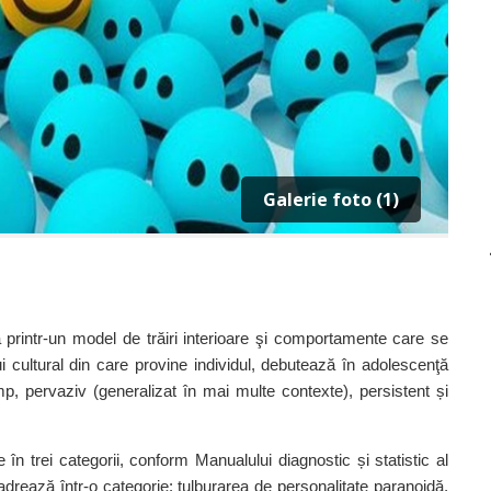
Galerie foto (1)
ă printr‑un model de trăiri interioare şi comportamente care se
 cultural din care provine individul, debutează în adolescenţă
imp, pervaziv (generalizat în mai multe contexte), persistent și
 în trei categorii, conform Manualului diagnostic și statistic al
ncadrează într‑o categorie: tulburarea de personalitate paranoidă,