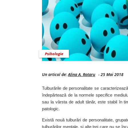
Psihologie
Un articol de:
Alina A. Rotaru
-
25 Mai 2018
Tulburările de personalitate se caracterizeaz
îndepărtează de la normele specifice mediului
sau la vârsta de adult tânăr, este stabil în t
patologic.
Există nouă tulburări de personalitate, grupate
tulburărilor mentale, și alte trei care nu se î