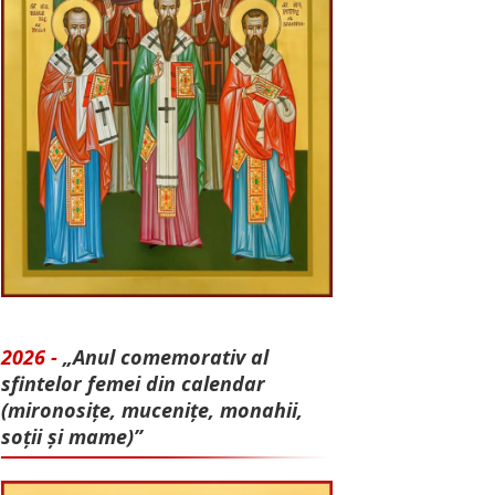
2026 -
„Anul comemorativ al
sfintelor femei din calendar
(mironosițe, mu­cenițe, monahii,
soții și mame)”