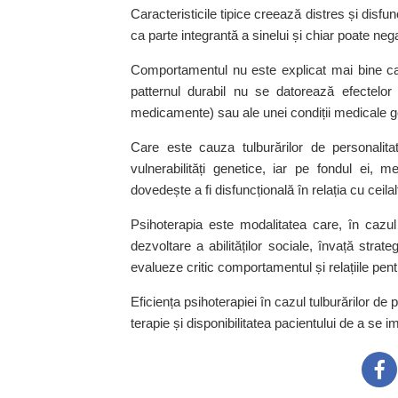
Caracteristicile tipice creează distres și disfun
ca parte integrantă a sinelui și chiar poate neg
Comportamentul nu este explicat mai bine ca 
patternul durabil nu se datorează efectelor 
medicamente) sau ale unei condiții medicale g
Care este cauza tulburărilor de personalitat
vulnerabilități genetice, iar pe fondul ei, 
dovedește a fi disfuncțională în relația cu ceilal
Psihoterapia este modalitatea care, în cazul 
dezvoltare a abilităților sociale, învață strat
evalueze critic comportamentul și relațiile pent
Eficiența psihoterapiei în cazul tulburărilor de
terapie și disponibilitatea pacientului de a se i