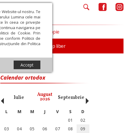
e Website-ul nostru. Te
iarului Lumina cele mai
ce în ceea ce privește
a continua navigarea pe
Opinii
Filantropie
iticii de Cookie. Prin
ie conform Politicii de
trucțiunile din Politica
nță
Familie
Timp liber
Accept
Calendar ortodox
‹
›
August
Iulie
Septembrie
Octombrie
Noiembri
2026
L
M
M
J
V
S
D
01
02
03
04
05
06
07
08
09