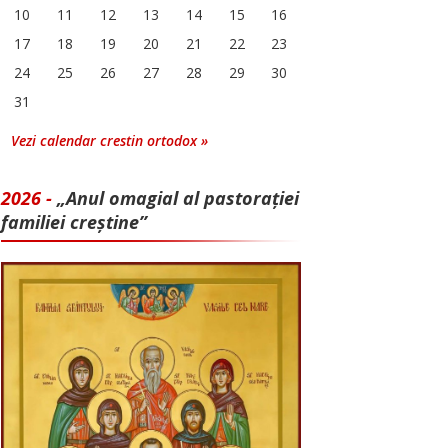
10
11
12
13
14
15
16
17
18
19
20
21
22
23
24
25
26
27
28
29
30
31
Vezi calendar crestin ortodox »
2026 -
„Anul omagial al pastorației
familiei creștine”