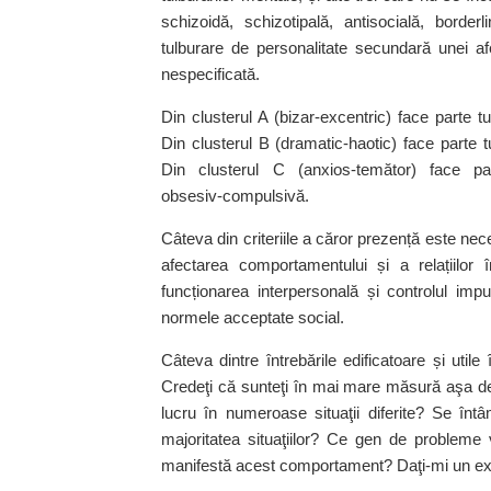
schizoidă, schizotipală, antisocială, border
tulburare de personalitate secundară unei af
nespecificată.
Din clusterul A (bizar‑excentric) face parte t
Din clusterul B (dramatic‑haotic) face parte tu
Din clusterul C (anxios‑temător) face par
obsesiv‑compulsivă.
Câteva din criteriile a căror prezență este nec
afectarea comportamentului și a relațiilor 
funcționarea interpersonală și controlul impu
normele acceptate social.
Câteva dintre întrebările edificatoare și util
Credeţi că sunteţi în mai mare măsură aşa de
lucru în numeroase situaţii diferite? Se în
majoritatea situaţiilor? Ce gen de probleme
manifestă acest comportament? Daţi‑mi un ex