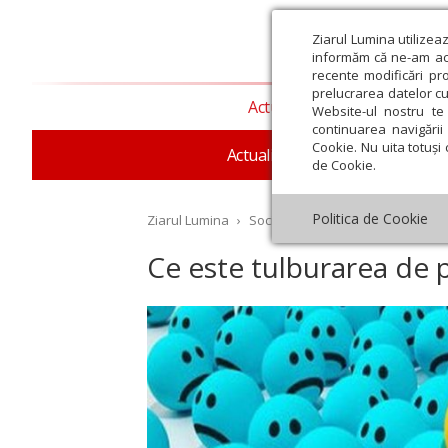
Ziarul Lumina utilizea
informăm că ne-am actu
recente modificări pr
prelucrarea datelor cu
Actualitate religioasă
T
Website-ul nostru te 
continuarea navigării 
Cookie. Nu uita totuși 
Actualitate socială
Sănăta
de Cookie.
Politica de Cookie
Ziarul Lumina
›
Societate
›
Psihologie
›
Ce est
Ce este tulburarea de 
st
Septembrie
Octombrie
Noiembrie
Decembrie
Ianuar