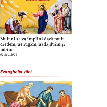
Mult ni se va împlini dacă mult
credem, ne rugăm, nădăjduim și
iubim
09 Aug, 2026
Evanghelia zilei