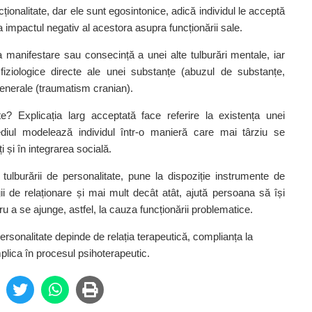
cționalitate, dar ele sunt egosintonice, adică individul le acceptă
a impactul negativ al acestora asupra funcționării sale.
manifestare sau consecință a unei alte tulburări mentale, iar
fiziologice directe ale unei substanțe (abuzul de substanțe,
enerale (traumatism cranian).
e? Explicația larg acceptată face referire la existența unei
mediul modelează individul într‑o manieră care mai târziu se
ți și în integrarea socială.
tulburării de personalitate, pune la dispoziție instrumente de
egii de relaționare și mai mult decât atât, ajută persoana s
ă își
ru a se ajunge, astfel, la cauza funcționării problematice.
 personalitate depinde de relația terapeutică, complianța la
mplica în procesul psihoterapeutic.