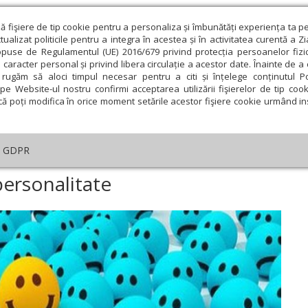
ză fişiere de tip cookie pentru a personaliza și îmbunătăți experiența ta p
alizat politicile pentru a integra în acestea și în activitatea curentă a Z
opuse de Regulamentul (UE) 2016/679 privind protecția persoanelor fizi
 caracter personal și privind libera circulație a acestor date. Înainte de 
eologie și spiritualitate
Educaţie și Cultură
Societate
rugăm să aloci timpul necesar pentru a citi și înțelege conținutul Pol
pe Website-ul nostru confirmi acceptarea utilizării fişierelor de tip cook
că poți modifica în orice moment setările acestor fişiere cookie urmând ins
te
Analiză
Reportaj
Psihologie
Religie și știi
GDPR
e tulburarea de personalitate
personalitate
ie
Februarie
Martie
Aprilie
Mai
Iunie