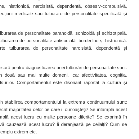
line, histrionică, narcisistă, dependentă, obsesiv‑compulsivă,
ecțiuni medicale sau tulburare de personalitate specificată și
ulburarea de personalitate paranoidă, schizoidă și schizotipală.
lburarea de personalitate antisocială, borderline și histrionică.
te tulburarea de personalitate narcisistă, dependentă și
esară pentru diagnosticarea unei tulburări de personalitate sunt:
în două sau mai multe domenii, ca: afectivitatea, cogniția,
lsurilor.
Comportamentul este disonant raportat la cultura și
e în stabilirea comportamentului la extrema continuumului sunt:
cât majoritatea celor pe care îi cunoaşteţi? Se întâmplă acest
tâmplă acest lucru cu multe persoane diferite? Se exprimă în
 vă cauzează acest lucru? Îi deranjează pe ceilalţi? Cum se
emplu extrem etc.