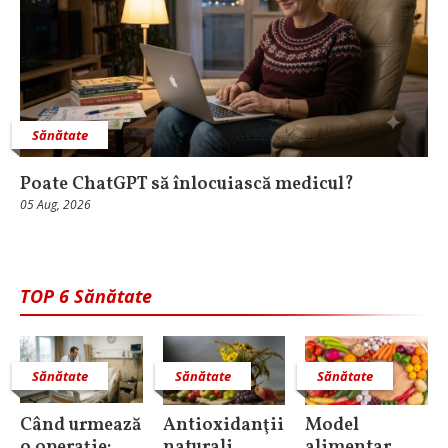
Sănătate
Poate ChatGPT să înlocuiască medicul?
05 Aug, 2026
TOP 6 Sănătate
Sănătate
Sănătate
Sănătate
Când urmează
Antioxidanţii
Model
o operație:
naturali,
alimentar