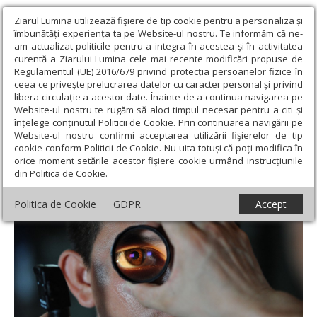
Ziarul Lumina utilizează fişiere de tip cookie pentru a personaliza și
îmbunătăți experiența ta pe Website-ul nostru. Te informăm că ne-
am actualizat politicile pentru a integra în acestea și în activitatea
curentă a Ziarului Lumina cele mai recente modificări propuse de
Regulamentul (UE) 2016/679 privind protecția persoanelor fizice în
ceea ce privește prelucrarea datelor cu caracter personal și privind
libera circulație a acestor date. Înainte de a continua navigarea pe
Website-ul nostru te rugăm să aloci timpul necesar pentru a citi și
Ziarul Lumina
›
Societate
›
Sănătate
›
Problemele fizice
înțelege conținutul Politicii de Cookie. Prin continuarea navigării pe
asociate jocurilor video
Website-ul nostru confirmi acceptarea utilizării fişierelor de tip
cookie conform Politicii de Cookie. Nu uita totuși că poți modifica în
Problemele fizice asociate jocurilor video
orice moment setările acestor fişiere cookie urmând instrucțiunile
din Politica de Cookie.
Politica de Cookie
GDPR
Accept