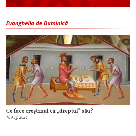
Evanghelia de Duminică
Ce face creștinul cu „dreptul” său?
16 Aug, 2026