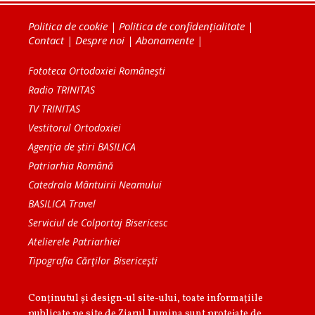
Politica de cookie
|
Politica de confidențialitate
|
Contact
|
Despre noi
|
Abonamente
|
Fototeca Ortodoxiei Românești
Radio TRINITAS
TV TRINITAS
Vestitorul Ortodoxiei
Agenţia de ştiri BASILICA
Patriarhia Română
Catedrala Mântuirii Neamului
BASILICA Travel
Serviciul de Colportaj Bisericesc
Atelierele Patriarhiei
Tipografia Cărţilor Bisericeşti
Conținutul și design-ul site-ului, toate informaţiile
publicate pe site de Ziarul Lumina sunt protejate de