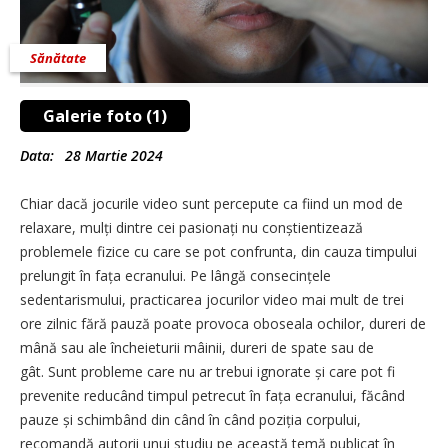
Sănătate
Galerie foto (1)
Data:
28 Martie 2024
Chiar dacă jocurile video sunt percepute ca fiind un mod de
relaxare, mulți dintre cei pasionați nu conștientizează
problemele fizice cu care se pot confrunta, din cauza timpului
prelungit în fața ecranului. Pe lângă consecințele
sedentarismului, practicarea jocurilor video mai mult de trei
ore zilnic fără pauză poate provoca oboseala ochilor, dureri de
mână sau ale încheieturii mâinii, dureri de spate sau de
gât. Sunt probleme care nu ar trebui ignorate și care pot fi
prevenite reducând timpul petrecut în fața ecranului, făcând
pauze și schimbând din când în când poziția corpului,
recomandă autorii unui studiu pe această temă publicat în