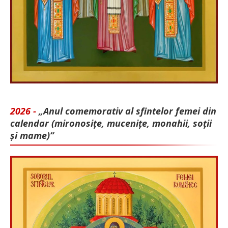
2026 -
„Anul comemorativ al sfintelor femei din
calendar (mironosițe, mu­cenițe, monahii, soții
și mame)”