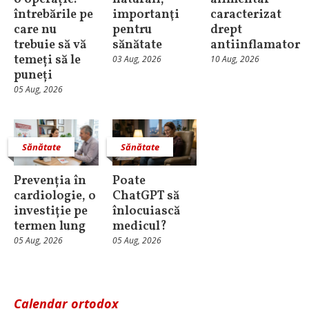
întrebările pe
importanţi
caracterizat
care nu
pentru
drept
trebuie să vă
sănătate
antiinflamator
temeți să le
03 Aug, 2026
10 Aug, 2026
puneți
05 Aug, 2026
Sănătate
Sănătate
Prevenția în
Poate
cardiologie, o
ChatGPT să
investiție pe
înlocuiască
termen lung
medicul?
05 Aug, 2026
05 Aug, 2026
Calendar ortodox