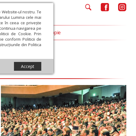
e Website-ul nostru. Te
iarului Lumina cele mai
ce în ceea ce privește
a continua navigarea pe
Opinii
Filantropie
iticii de Cookie. Prin
ie conform Politicii de
trucțiunile din Politica
Accept