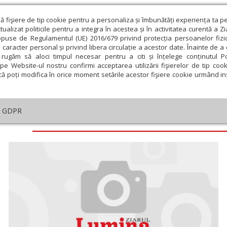
ză fişiere de tip cookie pentru a personaliza și îmbunătăți experiența ta p
alizat politicile pentru a integra în acestea și în activitatea curentă a Z
opuse de Regulamentul (UE) 2016/679 privind protecția persoanelor fizi
 caracter personal și privind libera circulație a acestor date. Înainte de 
eologie și spiritualitate
Educaţie și Cultură
Societate
rugăm să aloci timpul necesar pentru a citi și înțelege conținutul Pol
pe Website-ul nostru confirmi acceptarea utilizării fişierelor de tip cook
că poți modifica în orice moment setările acestor fişiere cookie urmând ins
GDPR