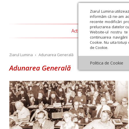
Ziarul Lumina utilizea
informăm că ne-am actu
recente modificări pr
prelucrarea datelor cu
Actualitate religioasă
T
Website-ul nostru te 
continuarea navigării 
Cookie. Nu uita totuși 
de Cookie.
Ziarul Lumina
›
Adunarea Generală
Politica de Cookie
Adunarea Generală