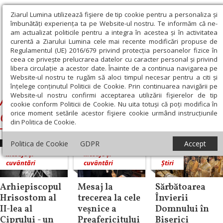
Ziarul Lumina utilizează fişiere de tip cookie pentru a personaliza și
îmbunătăți experiența ta pe Website-ul nostru. Te informăm că ne-
am actualizat politicile pentru a integra în acestea și în activitatea
curentă a Ziarului Lumina cele mai recente modificări propuse de
Regulamentul (UE) 2016/679 privind protecția persoanelor fizice în
ceea ce privește prelucrarea datelor cu caracter personal și privind
libera circulație a acestor date. Înainte de a continua navigarea pe
Website-ul nostru te rugăm să aloci timpul necesar pentru a citi și
Ziarul Lumina
›
Arhiepiscopul Hrisostom al II-lea al Ciprului
înțelege conținutul Politicii de Cookie. Prin continuarea navigării pe
Website-ul nostru confirmi acceptarea utilizării fişierelor de tip
Arhiepiscopul Hrisostom al II-lea al
cookie conform Politicii de Cookie. Nu uita totuși că poți modifica în
orice moment setările acestor fişiere cookie urmând instrucțiunile
Ciprului
din Politica de Cookie.
Politica de Cookie
GDPR
Accept
Mesaje și
Mesaje și
cuvântări
cuvântări
Știri
Arhiepiscopul
Mesaj la
Sărbătoarea
Hrisostom al
trecerea la cele
Învierii
II-lea al
veșnice a
Domnului în
Ciprului - un
Preafericitului
Biserici