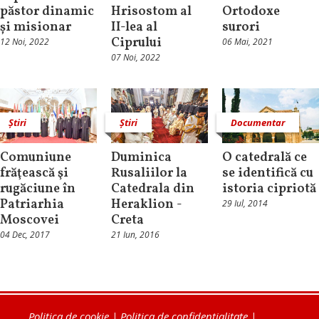
păstor dinamic
Hrisostom al
Ortodoxe
și misionar
II-lea al
surori
Ciprului
12 Noi, 2022
06 Mai, 2021
07 Noi, 2022
Știri
Știri
Documentar
Comuniune
Duminica
O catedrală ce
frăţească şi
Rusaliilor la
se identifică cu
rugăciune în
Catedrala din
istoria cipriotă
Patriarhia
Heraklion -
29 Iul, 2014
Moscovei
Creta
04 Dec, 2017
21 Iun, 2016
Politica de cookie
|
Politica de confidențialitate
|