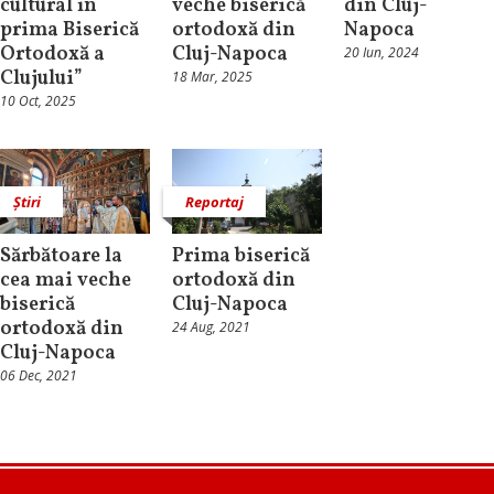
cultural în
veche biserică
din Cluj-
prima Biserică
ortodoxă din
Napoca
Ortodoxă a
Cluj-Napoca
20 Iun, 2024
Clujului”
18 Mar, 2025
10 Oct, 2025
Știri
Reportaj
Sărbătoare la
Prima biserică
cea mai veche
ortodoxă din
biserică
Cluj-Napoca
ortodoxă din
24 Aug, 2021
Cluj-Napoca
06 Dec, 2021