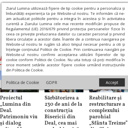
Ziarul Lumina utilizează fişiere de tip cookie pentru a personaliza și
îmbunătăți experiența ta pe Website-ul nostru. Te informăm că ne-
am actualizat politicile pentru a integra în acestea și în activitatea
curentă a Ziarului Lumina cele mai recente modificări propuse de
Regulamentul (UE) 2016/679 privind protecția persoanelor fizice în
ceea ce privește prelucrarea datelor cu caracter personal și privind
libera circulație a acestor date. Înainte de a continua navigarea pe
Website-ul nostru te rugăm să aloci timpul necesar pentru a citi și
Ziarul Lumina
›
Biserica din Deal
înțelege conținutul Politicii de Cookie. Prin continuarea navigării pe
Website-ul nostru confirmi acceptarea utilizării fişierelor de tip
Biserica din Deal
cookie conform Politicii de Cookie. Nu uita totuși că poți modifica în
orice moment setările acestor fişiere cookie urmând instrucțiunile
din Politica de Cookie.
Politica de Cookie
GDPR
Accept
Știri
Știri
Știri
Proiectul
Sărbătorirea a
Reabilitare și
„Lumina din
230 de ani de la
restructurare a
Deal.
construcția
complexului
Patrimoniu viu
Bisericii din
parohial
și dialog
Deal, cea mai
„Sfânta Treime”