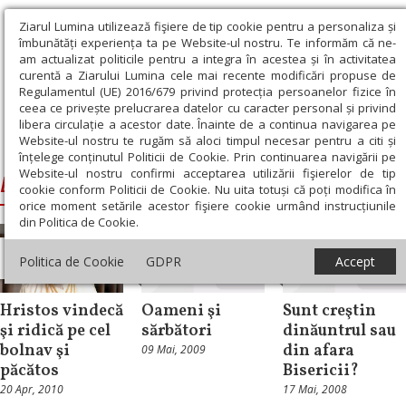
Ziarul Lumina utilizează fişiere de tip cookie pentru a personaliza și
îmbunătăți experiența ta pe Website-ul nostru. Te informăm că ne-
am actualizat politicile pentru a integra în acestea și în activitatea
curentă a Ziarului Lumina cele mai recente modificări propuse de
Regulamentul (UE) 2016/679 privind protecția persoanelor fizice în
ceea ce privește prelucrarea datelor cu caracter personal și privind
libera circulație a acestor date. Înainte de a continua navigarea pe
Website-ul nostru te rugăm să aloci timpul necesar pentru a citi și
Ziarul Lumina
›
Duminica a 4-a dupa Pasti
înțelege conținutul Politicii de Cookie. Prin continuarea navigării pe
Website-ul nostru confirmi acceptarea utilizării fişierelor de tip
Duminica a 4-a dupa Pasti
cookie conform Politicii de Cookie. Nu uita totuși că poți modifica în
orice moment setările acestor fişiere cookie urmând instrucțiunile
din Politica de Cookie.
Evanghelia de
Evanghelia de
Evanghelia de
Politica de Cookie
GDPR
Accept
Duminică
Duminică
Duminică
Hristos vindecă
Oameni şi
Sunt creştin
şi ridică pe cel
sărbători
dinăuntrul sau
bolnav şi
din afara
09 Mai, 2009
păcătos
Bisericii?
20 Apr, 2010
17 Mai, 2008