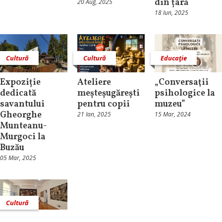
din țară
20 Aug, 2025
18 Iun, 2025
Cultură
Cultură
Educaţie
Expoziție
Ateliere
„Conversaţii
dedicată
meșteșugărești
psihologice la
savantului
pentru copii
muzeu”
Gheorghe
21 Ian, 2025
15 Mar, 2024
Munteanu-
Murgoci la
Buzău
05 Mar, 2025
Cultură