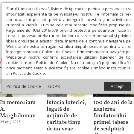
Ziarul Lumina utilizează fişiere de tip cookie pentru a personaliza și
îmbunătăți experiența ta pe Website-ul nostru. Te informăm că ne-
am actualizat politicile pentru a integra în acestea și în activitatea
curentă a Ziarului Lumina cele mai recente modificări propuse de
Regulamentul (UE) 2016/679 privind protecția persoanelor fizice în
ceea ce privește prelucrarea datelor cu caracter personal și privind
libera circulație a acestor date. Înainte de a continua navigarea pe
Website-ul nostru te rugăm să aloci timpul necesar pentru a citi și
Ziarul Lumina
›
Muzeul Judeţean Buzău
înțelege conținutul Politicii de Cookie. Prin continuarea navigării pe
Website-ul nostru confirmi acceptarea utilizării fişierelor de tip
Muzeul Judeţean Buzău
cookie conform Politicii de Cookie. Nu uita totuși că poți modifica în
orice moment setările acestor fişiere cookie urmând instrucțiunile
din Politica de Cookie.
Politica de Cookie
GDPR
Accept
Cultură
Cultură
Cultură
In memoriam
Istoria loteriei,
100 de ani de la
A.
legată de
nașterea
Marghiloman
acțiunile de
fondatorului
caritate timp
primei tabere
25 Noi, 2025
de un veac
de sculptură