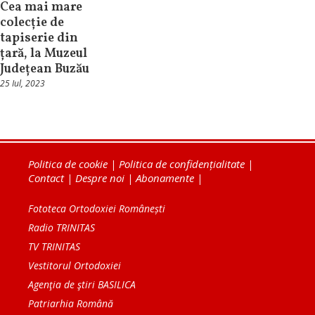
Cea mai mare
colecție de
tapiserie din
țară, la Muzeul
Județean Buzău
25 Iul, 2023
Politica de cookie
|
Politica de confidențialitate
|
Contact
|
Despre noi
|
Abonamente
|
Fototeca Ortodoxiei Românești
Radio TRINITAS
TV TRINITAS
Vestitorul Ortodoxiei
Agenţia de ştiri BASILICA
Patriarhia Română