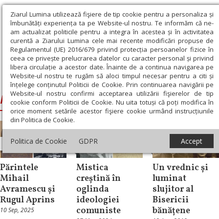
Ziarul Lumina utilizează fişiere de tip cookie pentru a personaliza și
îmbunătăți experiența ta pe Website-ul nostru. Te informăm că ne-
am actualizat politicile pentru a integra în acestea și în activitatea
curentă a Ziarului Lumina cele mai recente modificări propuse de
Regulamentul (UE) 2016/679 privind protecția persoanelor fizice în
ceea ce privește prelucrarea datelor cu caracter personal și privind
libera circulație a acestor date. Înainte de a continua navigarea pe
Website-ul nostru te rugăm să aloci timpul necesar pentru a citi și
Ziarul Lumina
›
Părintele Mihail Avramescu
înțelege conținutul Politicii de Cookie. Prin continuarea navigării pe
Website-ul nostru confirmi acceptarea utilizării fişierelor de tip
Părintele Mihail Avramescu
cookie conform Politicii de Cookie. Nu uita totuși că poți modifica în
orice moment setările acestor fişiere cookie urmând instrucțiunile
din Politica de Cookie.
Politica de Cookie
GDPR
Accept
Documentar
Documentar
Documentar
Părintele
Mistica
Un vrednic și
Mihail
creștină în
luminat
Avramescu și
oglinda
slujitor al
Rugul Aprins
ideologiei
Bisericii
comuniste
bănățene
10 Sep, 2025