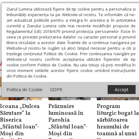
Ziarul Lumina utilizează fişiere de tip cookie pentru a personaliza și
îmbunătăți experiența ta pe Website-ul nostru. Te informăm că ne-
am actualizat politicile pentru a integra în acestea și în activitatea
curentă a Ziarului Lumina cele mai recente modificări propuse de
Regulamentul (UE) 2016/679 privind protecția persoanelor fizice în
ceea ce privește prelucrarea datelor cu caracter personal și privind
libera circulație a acestor date. Înainte de a continua navigarea pe
Website-ul nostru te rugăm să aloci timpul necesar pentru a citi și
Ziarul Lumina
›
Parohia Sfântul Ioan‑Moși
înțelege conținutul Politicii de Cookie. Prin continuarea navigării pe
Website-ul nostru confirmi acceptarea utilizării fişierelor de tip
Parohia Sfântul Ioan‑Moși
cookie conform Politicii de Cookie. Nu uita totuși că poți modifica în
orice moment setările acestor fişiere cookie urmând instrucțiunile
din Politica de Cookie.
Politica de Cookie
GDPR
Accept
Știri
Știri
Știri
Icoana „Dulcea
Prăznuire
Program
Sărutare” la
luminoasă în
liturgic bogat la
Biserica
Parohia
sărbătoarea
„Sfântul Ioan”-
„Sfântul Ioan”-
hramului de
Moși din
Moși din
toamnă al unui