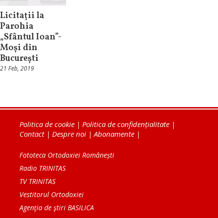
Licitații la
Parohia
„Sfântul Ioan”-
Moși din
București
21 Feb, 2019
Politica de cookie
|
Politica de confidențialitate
|
Contact
|
Despre noi
|
Abonamente
|
Fototeca Ortodoxiei Românești
Radio TRINITAS
TV TRINITAS
Vestitorul Ortodoxiei
Agenţia de ştiri BASILICA