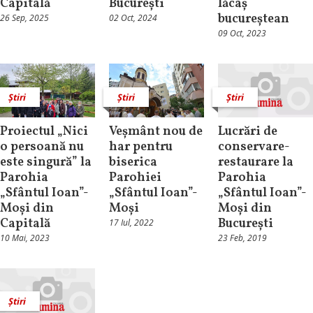
Capitală
București
lăcaș
bucureștean
26 Sep, 2025
02 Oct, 2024
09 Oct, 2023
Știri
Știri
Știri
Proiectul „Nici
Veșmânt nou de
Lucrări de
o persoană nu
har pentru
conservare-
este singură” la
biserica
restaurare la
Parohia
Parohiei
Parohia
„Sfântul Ioan”-
„Sfântul Ioan”-
„Sfântul Ioan”-
Moși din
Moși
Moși din
Capitală
București
17 Iul, 2022
10 Mai, 2023
23 Feb, 2019
Știri