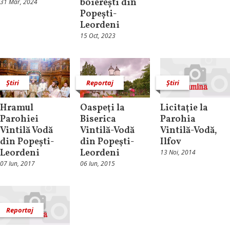
boierești din
31 Mar, 2024
Popești-
Leordeni
15 Oct, 2023
Știri
Reportaj
Știri
Hramul
Oaspeţi la
Licitaţie la
Parohiei
Biserica
Parohia
Vintilă Vodă
Vintilă-Vodă
Vintilă-Vodă,
din Popești-
din Popeşti-
Ilfov
Leordeni
Leordeni
13 Noi, 2014
07 Iun, 2017
06 Iun, 2015
Reportaj