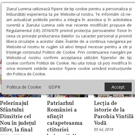
Ziarul Lumina utilizează fişiere de tip cookie pentru a personaliza și
îmbunătăți experiența ta pe Website-ul nostru. Te informăm că ne-
am actualizat politicile pentru a integra în acestea și în activitatea
curentă a Ziarului Lumina cele mai recente modificări propuse de
Regulamentul (UE) 2016/679 privind protecția persoanelor fizice în
ceea ce privește prelucrarea datelor cu caracter personal și privind
libera circulație a acestor date. Înainte de a continua navigarea pe
Website-ul nostru te rugăm să aloci timpul necesar pentru a citi și
Ziarul Lumina
›
Parohia Vintilă Vodă
înțelege conținutul Politicii de Cookie. Prin continuarea navigării pe
Website-ul nostru confirmi acceptarea utilizării fişierelor de tip
Parohia Vintilă Vodă
cookie conform Politicii de Cookie. Nu uita totuși că poți modifica în
orice moment setările acestor fişiere cookie urmând instrucțiunile
din Politica de Cookie.
Politica de Cookie
GDPR
Accept
Știri
Știri
Reportaj
Pelerinajul
Patriarhul
Lecția de
Sfântului
României a
istorie de la
Dimitrie cel
sfințit
Parohia Vintilă
Nou în judeţul
catapeteasma
Vodă
Ilfov, la final
ctitoriei
05 Iul, 2018