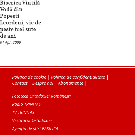
Biserica Vintilă
Vodă din
Popeşti-
Leordeni, vie de
peste trei sute
de ani
01 Apr, 2009
Politica de cookie
|
Politica de confidențialitate
|
Contact
|
Despre noi
|
Abonamente
|
Fototeca Ortodoxiei Românești
Radio TRINITAS
TV TRINITAS
Vestitorul Ortodoxiei
Agenţia de ştiri BASILICA