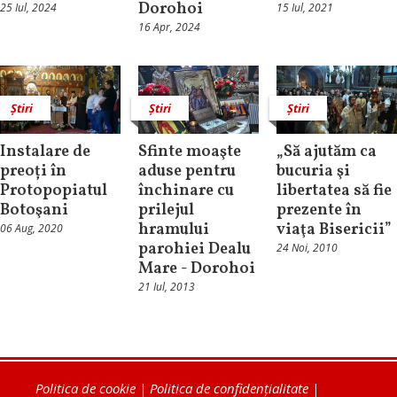
Dorohoi
25 Iul, 2024
15 Iul, 2021
16 Apr, 2024
Știri
Știri
Știri
Instalare de
Sfinte moaşte
„Să ajutăm ca
preoți în
aduse pentru
bucuria şi
Protopopiatul
închinare cu
libertatea să fie
Botoşani
prilejul
prezente în
hramului
viaţa Bisericii”
06 Aug, 2020
parohiei Dealu
24 Noi, 2010
Mare - Dorohoi
21 Iul, 2013
Politica de cookie
|
Politica de confidențialitate
|