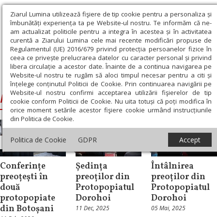
Ziarul Lumina utilizează fişiere de tip cookie pentru a personaliza și
îmbunătăți experiența ta pe Website-ul nostru. Te informăm că ne-
am actualizat politicile pentru a integra în acestea și în activitatea
curentă a Ziarului Lumina cele mai recente modificări propuse de
Regulamentul (UE) 2016/679 privind protecția persoanelor fizice în
ceea ce privește prelucrarea datelor cu caracter personal și privind
libera circulație a acestor date. Înainte de a continua navigarea pe
Website-ul nostru te rugăm să aloci timpul necesar pentru a citi și
Ziarul Lumina
›
Protopopiatul Dorohoi
înțelege conținutul Politicii de Cookie. Prin continuarea navigării pe
Website-ul nostru confirmi acceptarea utilizării fişierelor de tip
Protopopiatul Dorohoi
cookie conform Politicii de Cookie. Nu uita totuși că poți modifica în
orice moment setările acestor fişiere cookie urmând instrucțiunile
din Politica de Cookie.
Politica de Cookie
GDPR
Accept
Știri
Știri
Știri
Conferințe
Ședința
Întâlnirea
preoțești în
preoților din
preoților din
două
Protopopiatul
Protopopiatul
protopopiate
Dorohoi
Dorohoi
din Botoșani
11 Dec, 2025
05 Mai, 2025