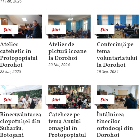
11 Feb, 2026
Știri
Știri
Știri
Atelier
Atelier de
Conferință pe
catehetic în
pictură icoane
tema
Protopopiatul
la Dorohoi
voluntariatului
Dorohoi
la Dorohoi
20 Noi, 2024
22 Ian, 2025
19 Sep, 2024
Știri
Știri
Știri
Binecuvântarea
Cateheze pe
Întâlnirea
clopotniței din
tema Anului
tinerilor
Suharău,
omagial în
ortodocși din
Botoșani
Protopopiatul
Dorohoi