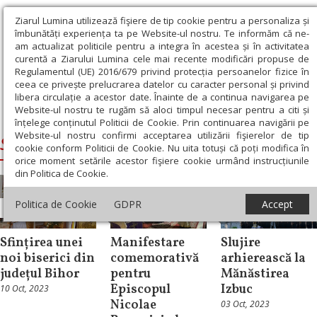
Ziarul Lumina utilizează fişiere de tip cookie pentru a personaliza și
îmbunătăți experiența ta pe Website-ul nostru. Te informăm că ne-
am actualizat politicile pentru a integra în acestea și în activitatea
curentă a Ziarului Lumina cele mai recente modificări propuse de
Regulamentul (UE) 2016/679 privind protecția persoanelor fizice în
ceea ce privește prelucrarea datelor cu caracter personal și privind
libera circulație a acestor date. Înainte de a continua navigarea pe
Website-ul nostru te rugăm să aloci timpul necesar pentru a citi și
Ziarul Lumina
›
Sofronie, Episcopul Oradiei
înțelege conținutul Politicii de Cookie. Prin continuarea navigării pe
Website-ul nostru confirmi acceptarea utilizării fişierelor de tip
Sofronie, Episcopul Oradiei
cookie conform Politicii de Cookie. Nu uita totuși că poți modifica în
orice moment setările acestor fişiere cookie urmând instrucțiunile
din Politica de Cookie.
Politica de Cookie
GDPR
Accept
Știri
Știri
Știri
Sfințirea unei
Manifestare
Slujire
noi biserici din
comemorativă
arhierească la
județul Bihor
pentru
Mănăstirea
Episcopul
Izbuc
10 Oct, 2023
Nicolae
03 Oct, 2023