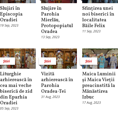
Slujiri în
Slujire în
Sfințirea unei
Episcopia
Parohia
noi biserici în
Oradiei
Mierlău,
localitatea
Protopopiatul
Băile Felix
19 Sep, 2023
Oradea
11 Sep, 2023
13 Sep, 2023
Știri
Știri
Știri
Liturghie
Vizită
Maica Luminii
arhierească în
arhierească în
și Maica Vieții
cea mai veche
Parohia
preacinstită la
biserică de zid
Oradea-Tei
Mănăstirea
din Eparhia
Izbuc
31 Aug, 2023
Oradiei
17 Aug, 2023
05 Sep, 2023