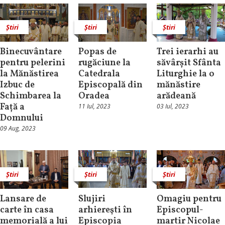
Știri
Știri
Știri
Binecuvântare
Popas de
Trei ierarhi au
pentru pelerini
rugăciune la
săvârșit Sfânta
la Mănăstirea
Catedrala
Liturghie la o
Izbuc de
Episcopală din
mănăstire
Schimbarea la
Oradea
arădeană
Față a
11 Iul, 2023
03 Iul, 2023
Domnului
09 Aug, 2023
Știri
Știri
Știri
Lansare de
Slujiri
Omagiu pentru
carte în casa
arhiereşti în
Episcopul-
memorială a lui
Episcopia
martir Nicolae