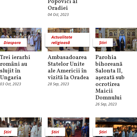
Popovici al
Oradiei
04 Oct, 2023
Actualitate
Diaspora
religioasă
Știri
Trei ierarhi
Ambasadoarea
Parohia
români au
Statelor Unite
bihoreană
slujit în
ale Americii în
Salonta II,
Ungaria
vizită la Oradea
aşezată sub
ocrotirea
03 Oct, 2023
28 Sep, 2023
Maicii
Domnului
26 Sep, 2023
Știri
Știri
Știri