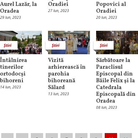
Aurel Lazăr, la
Oradiei
Popovici al
Oradea
Oradiei
27 Iun, 2023
29 Iun, 2023
20 Iun, 2023
Știri
Știri
Știri
Întâlnirea
Vizită
Sărbătoare la
tinerilor
arhierească în
Paraclisul
ortodocși
parohia
Episcopal din
bihoreni
bihoreană
Băile Felix şi la
Sălard
Catedrala
14 Iun, 2023
Episcopală din
13 Iun, 2023
Oradea
08 Iun, 2023