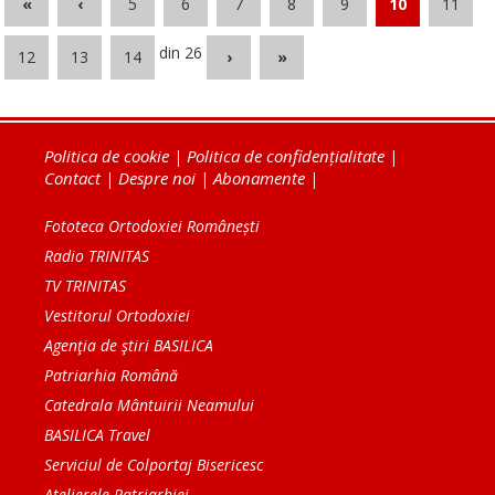
«
‹
5
6
7
8
9
10
11
din 26
12
13
14
›
»
Politica de cookie
|
Politica de confidențialitate
|
Contact
|
Despre noi
|
Abonamente
|
Fototeca Ortodoxiei Românești
Radio TRINITAS
TV TRINITAS
Vestitorul Ortodoxiei
Agenţia de ştiri BASILICA
Patriarhia Română
Catedrala Mântuirii Neamului
BASILICA Travel
Serviciul de Colportaj Bisericesc
Atelierele Patriarhiei