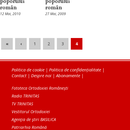
poporului
poporului
român
român
12 Mai, 2010
27 Mai, 2009
«
‹
1
2
3
4
Politica de cookie
|
Politica de confidențialitate
|
Contact
|
Despre noi
|
Abonamente
|
Fototeca Ortodoxiei Românești
Radio TRINITAS
TV TRINITAS
Vestitorul Ortodoxiei
Agenţia de ştiri BASILICA
Patriarhia Română