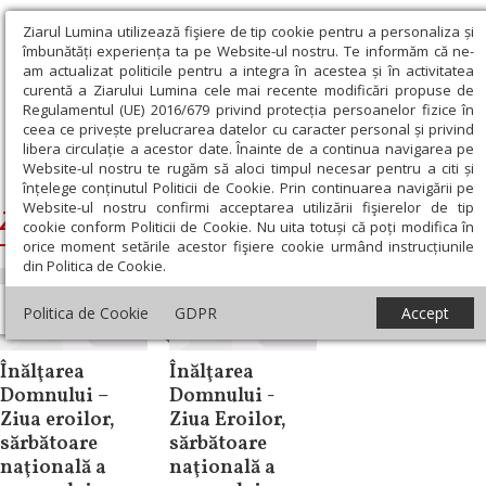
Ziarul Lumina utilizează fişiere de tip cookie pentru a personaliza și
îmbunătăți experiența ta pe Website-ul nostru. Te informăm că ne-
am actualizat politicile pentru a integra în acestea și în activitatea
curentă a Ziarului Lumina cele mai recente modificări propuse de
Regulamentul (UE) 2016/679 privind protecția persoanelor fizice în
ceea ce privește prelucrarea datelor cu caracter personal și privind
libera circulație a acestor date. Înainte de a continua navigarea pe
Website-ul nostru te rugăm să aloci timpul necesar pentru a citi și
Ziarul Lumina
›
Ziua Eroilor
înțelege conținutul Politicii de Cookie. Prin continuarea navigării pe
Website-ul nostru confirmi acceptarea utilizării fişierelor de tip
Ziua Eroilor
cookie conform Politicii de Cookie. Nu uita totuși că poți modifica în
orice moment setările acestor fişiere cookie urmând instrucțiunile
din Politica de Cookie.
Comunicate de
Comunicate de
Politica de Cookie
GDPR
Accept
presă
presă
Înălţarea
Înălţarea
Domnului –
Domnului -
Ziua eroilor,
Ziua Eroilor,
sărbătoare
sărbătoare
naţională a
naţională a