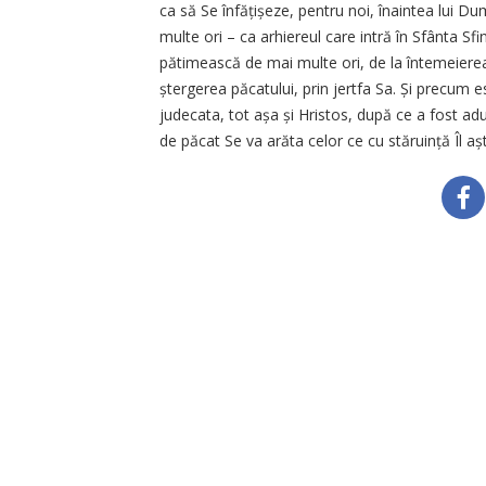
ca să Se înfățișeze, pentru noi, înaintea lui D
multe ori – ca arhiereul care intră în Sfânta Sfint
pătimească de mai multe ori, de la întemeierea l
ștergerea păcatului, prin jertfa Sa. Și precum 
judecata, tot așa și Hristos, după ce a fost ad
de păcat Se va arăta celor ce cu stăruință Îl a