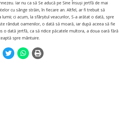
umnezeu. Iar nu ca să Se aducă pe Sine Însuși jertfă de mai
elor cu sânge străin, în fiecare an. Altfel, ar fi trebuit să
umii; ci acum, la sfârșitul veacurilor, S-a arătat o dată, spre
este rânduit oamenilor, o dată să moară, iar după aceea să fie
us o dată jertfă, ca să ridice păcatele multora, a doua oară fără
șteaptă spre mântuire.