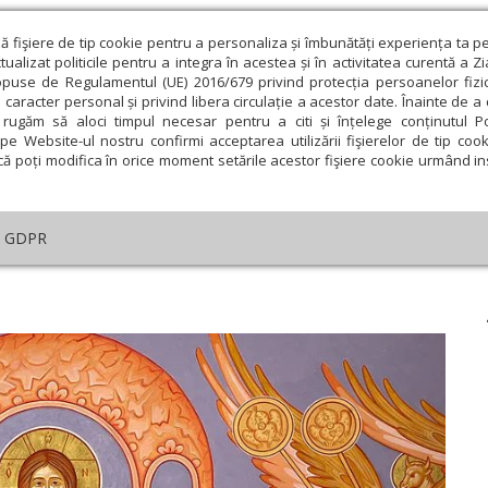
ză fişiere de tip cookie pentru a personaliza și îmbunătăți experiența ta p
alizat politicile pentru a integra în acestea și în activitatea curentă a Z
opuse de Regulamentul (UE) 2016/679 privind protecția persoanelor fizi
 caracter personal și privind libera circulație a acestor date. Înainte de 
eologie și spiritualitate
Educaţie și Cultură
Societate
rugăm să aloci timpul necesar pentru a citi și înțelege conținutul Pol
pe Website-ul nostru confirmi acceptarea utilizării fişierelor de tip cook
că poți modifica în orice moment setările acestor fişiere cookie urmând ins
helia zilei
Evanghelia de Duminică
Theologica
L
GDPR
lul zilei
›
Evrei 9, 24-28