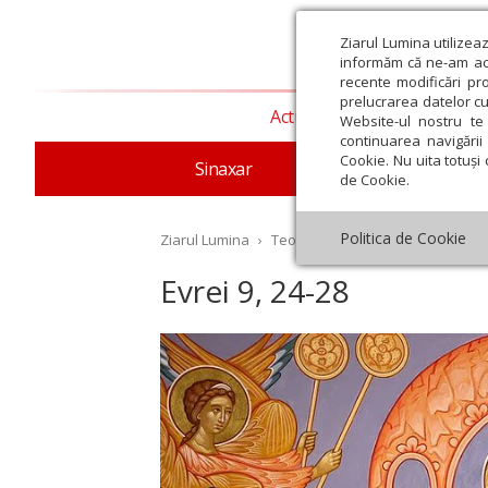
Ziarul Lumina utilizea
informăm că ne-am actu
recente modificări pr
prelucrarea datelor cu
Actualitate religioasă
T
Website-ul nostru te 
continuarea navigării 
Cookie. Nu uita totuși 
Sinaxar
Apostolul zilei
Evang
de Cookie.
Politica de Cookie
Ziarul Lumina
›
Teologie și spiritualitate
›
Aposto
Evrei 9, 24-28