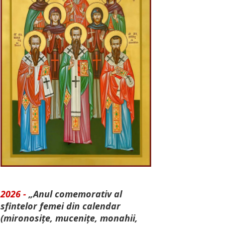
2026 -
„Anul comemorativ al
sfintelor femei din calendar
(mironosițe, mu­cenițe, monahii,