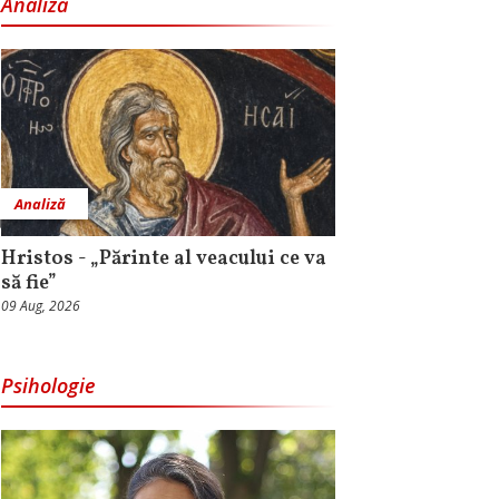
Analiză
Analiză
Hristos - „Părinte al veacului ce va
să fie”
09 Aug, 2026
Psihologie