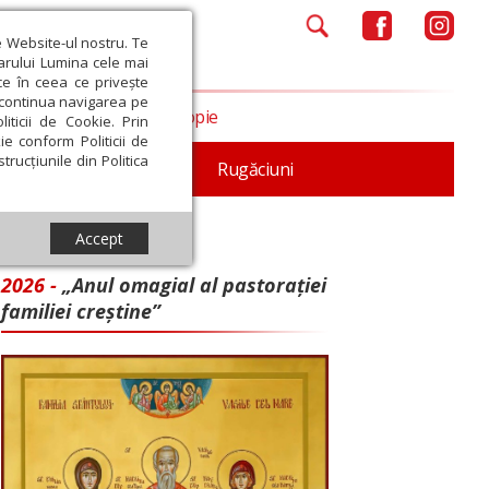
e Website-ul nostru. Te
iarului Lumina cele mai
ce în ceea ce privește
a continua navigarea pe
Opinii
Filantropie
iticii de Cookie. Prin
ie conform Politicii de
trucțiunile din Politica
iturgica
Patristica
Rugăciuni
Accept
2026 -
„Anul omagial al pastorației
familiei creștine”