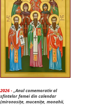
2026 -
„Anul comemorativ al
sfintelor femei din calendar
(mironosițe, mu­cenițe, monahii,