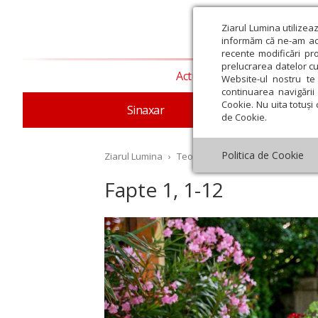
Ziarul Lumina utilizea
informăm că ne-am actu
recente modificări pr
prelucrarea datelor cu
Actualitate religioasă
T
Website-ul nostru te 
continuarea navigării 
Cookie. Nu uita totuși 
Sinaxar
Apostolul zilei
Evang
de Cookie.
Politica de Cookie
Ziarul Lumina
›
Teologie și spiritualitate
›
Aposto
Fapte 1, 1-12