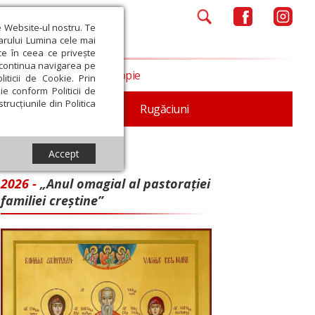
e Website-ul nostru. Te
iarului Lumina cele mai
ce în ceea ce privește
a continua navigarea pe
Opinii
Filantropie
iticii de Cookie. Prin
ie conform Politicii de
trucțiunile din Politica
iturgica
Patristica
Rugăciuni
Accept
2026 -
„Anul omagial al pastorației
familiei creștine”