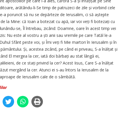
nt apostolilor pe care i-a ales, cărora S-a și înfățișat pe Sine
toare, arătându-li-Se timp de patruzeci de zile și vorbind cele
 le-a poruncit să nu se depărteze de Ierusalim, ci să aștepte
o de la Mine: că Ioan a botezat cu apă, iar voi veți fi botezați cu
adunându-se, Îl întrebau, zicând: Doamne, oare în acest timp vei
a zis: Nu este al vostru a ști anii sau vremile pe care Tatăl le-a
Duhul Sfânt peste voi, și Îmi veți fi Mie martori în Ierusalim și în
pământului. Și, acestea zicând, pe când ei priveau, S-a înălțat și
e când El mergea la cer, iată doi bărbați au stat lângă ei,
lileieni, de ce stați privind la cer? Acest Iisus, Care S-a înălțat
 văzut mergând la cer. Atunci ei s-au întors la Ierusalim de la
 aproape de Ierusalim cale de o sâmbătă.
ilor