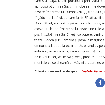
care S-a înălțat la cer, poruncind prin Duhul Sfâ
viu, după pătimirea Sa, prin multe semne dovedi
despre Împărăția lui Dumnezeu. Și, fiind cu ei,
făgăduința Tatălui, pe care (a zis El) ați auzit-
Duhul Sfânt, nu mult după aceste zile. Iar ei, 
așeza Tu, la loc, împărăția lui Israel? Iar El le-
pus în stăpânirea Sa. Ci veți lua putere, venind 
toată Iudeea și în Samaria și până la marginea 
un nor L-a luat de la ochii lor. Și, privind ei, p
îmbrăcați în haine albe, care au și zis: Bărbați ga
de la voi la cer, astfel va și veni, precum L-ați
muntele ce se cheamă al Măslinilor, care este
Citeşte mai multe despre:
Faptele Apostol