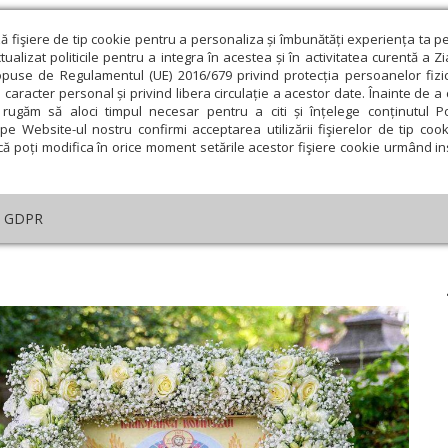
ză fişiere de tip cookie pentru a personaliza și îmbunătăți experiența ta p
alizat politicile pentru a integra în acestea și în activitatea curentă a Z
opuse de Regulamentul (UE) 2016/679 privind protecția persoanelor fizi
 caracter personal și privind libera circulație a acestor date. Înainte de 
eologie și spiritualitate
Educaţie și Cultură
Societate
rugăm să aloci timpul necesar pentru a citi și înțelege conținutul Pol
pe Website-ul nostru confirmi acceptarea utilizării fişierelor de tip cook
că poți modifica în orice moment setările acestor fişiere cookie urmând ins
helia zilei
Evanghelia de Duminică
Theologica
L
GDPR
lul zilei
›
Fapte 1, 1-12