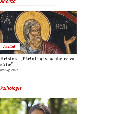
Analiză
Analiză
Hristos - „Părinte al veacului ce va
să fie”
09 Aug, 2026
Psihologie