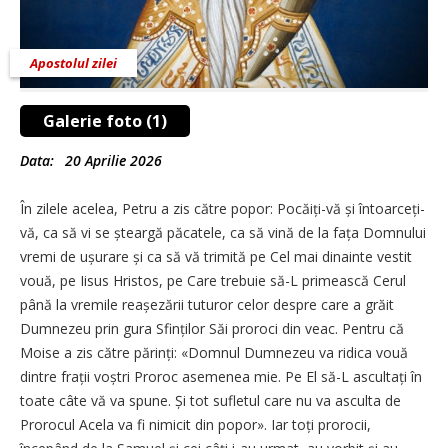
Apostolul zilei
Galerie foto (1)
Data:
20 Aprilie 2026
În zilele acelea, Petru a zis către popor: Pocăiți-vă și întoarceți-
vă, ca să vi se șteargă păcatele, ca să vină de la fața Domnului
vremi de ușurare și ca să vă trimită pe Cel mai dinainte vestit
vouă, pe Iisus Hristos, pe Care trebuie să-L primească Cerul
până la vremile reașezării tuturor celor despre care a grăit
Dumnezeu prin gura Sfinților Săi proroci din veac. Pentru că
Moise a zis către părinți: «Domnul Dumnezeu va ridica vouă
dintre frații voștri Proroc asemenea mie. Pe El să-L ascultați în
toate câte vă va spune. Și tot sufletul care nu va asculta de
Prorocul Acela va fi nimicit din popor». Iar toți prorocii,