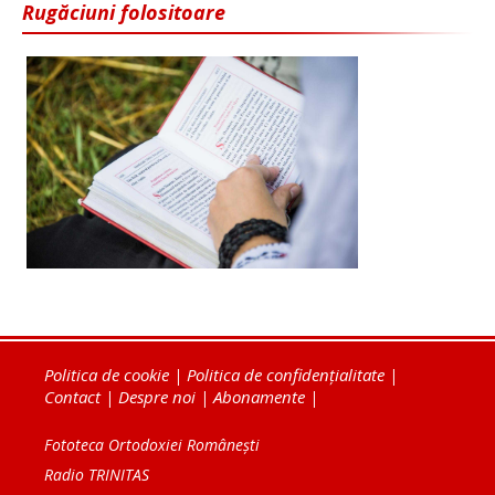
Rugăciuni folositoare
Politica de cookie
|
Politica de confidențialitate
|
Contact
|
Despre noi
|
Abonamente
|
Fototeca Ortodoxiei Românești
Radio TRINITAS