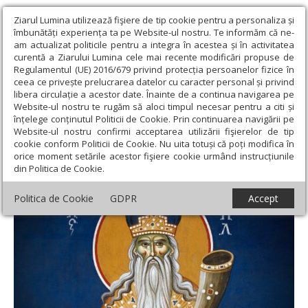
Ziarul Lumina utilizează fişiere de tip cookie pentru a personaliza și
îmbunătăți experiența ta pe Website-ul nostru. Te informăm că ne-
am actualizat politicile pentru a integra în acestea și în activitatea
curentă a Ziarului Lumina cele mai recente modificări propuse de
Regulamentul (UE) 2016/679 privind protecția persoanelor fizice în
ceea ce privește prelucrarea datelor cu caracter personal și privind
libera circulație a acestor date. Înainte de a continua navigarea pe
Website-ul nostru te rugăm să aloci timpul necesar pentru a citi și
Ziarul Lumina
›
Teologie și spiritualitate
›
Apostolul zilei
›
Fapte
înțelege conținutul Politicii de Cookie. Prin continuarea navigării pe
3, 19-26
Website-ul nostru confirmi acceptarea utilizării fişierelor de tip
cookie conform Politicii de Cookie. Nu uita totuși că poți modifica în
Fapte 3, 19-26
orice moment setările acestor fişiere cookie urmând instrucțiunile
din Politica de Cookie.
Politica de Cookie
GDPR
Accept