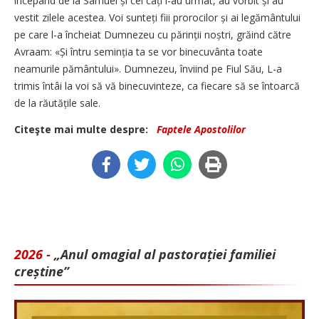
începând de la Samuel și cei câți i-au urmat, au vorbit și au
vestit zilele acestea. Voi sunteți fiii prorocilor și ai legământului
pe care l-a încheiat Dumnezeu cu părinții noștri, grăind către
Avraam: «Și întru seminția ta se vor binecuvânta toate
neamurile pământului». Dumnezeu, înviind pe Fiul Său, L-a
trimis întâi la voi să vă binecuvinteze, ca fiecare să se întoarcă
de la răutățile sale.
Citeşte mai multe despre:
Faptele Apostolilor
2026 -
„Anul omagial al pastorației familiei
creștine”