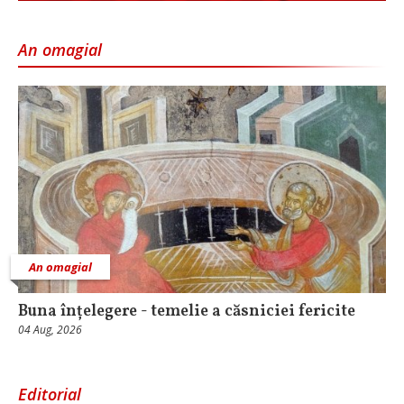
An omagial
An omagial
Buna înțelegere - temelie a căsniciei fericite
04 Aug, 2026
Editorial