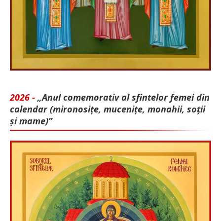
2026 -
„Anul comemorativ al sfintelor femei din
calendar (mironosițe, mu­cenițe, monahii, soții
și mame)”