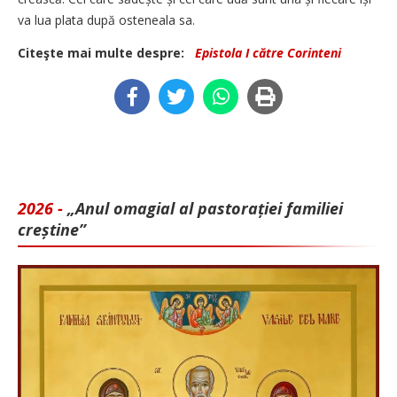
va lua plata după osteneala sa.
Citeşte mai multe despre:
Epistola I către Corinteni
2026 -
„Anul omagial al pastorației familiei
creștine”