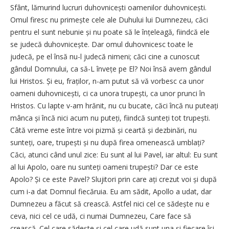
Sfânt, lămurind lucruri duhovnicești oamenilor duhovnicești.
Omul firesc nu primește cele ale Duhului lui Dumnezeu, căci
pentru el sunt nebunie și nu poate să le înțeleagă, fiindcă ele
se judecă duhovnicește. Dar omul duhovnicesc toate le
judecă, pe el însă nu-l judecă nimeni; căci cine a cunoscut
gândul Domnului, ca să-L învețe pe El? Noi însă avem gândul
lui Hristos. Și eu, fraților, n-am putut să vă vorbesc ca unor
oameni duhovnicești, ci ca unora trupești, ca unor prunci în
Hristos. Cu lapte v-am hrănit, nu cu bucate, căci încă nu puteați
mânca și încă nici acum nu puteți, fiindcă sunteți tot trupești.
Câtă vreme este între voi pizmă și ceartă și dezbinări, nu
sunteți, oare, trupești și nu după firea omenească umblați?
Căci, atunci când unul zice: Eu sunt al lui Pavel, iar altul: Eu sunt
al lui Apolo, oare nu sunteți oameni trupești? Dar ce este
Apolo? Și ce este Pavel? Slujitori prin care ați crezut voi și după
cum i-a dat Domnul fiecăruia. Eu am sădit, Apollo a udat, dar
Dumnezeu a făcut să crească. Astfel nici cel ce sădește nu e
ceva, nici cel ce udă, ci numai Dumnezeu, Care face să
crească. Cel care sădește și cel care udă sunt una și fiecare își