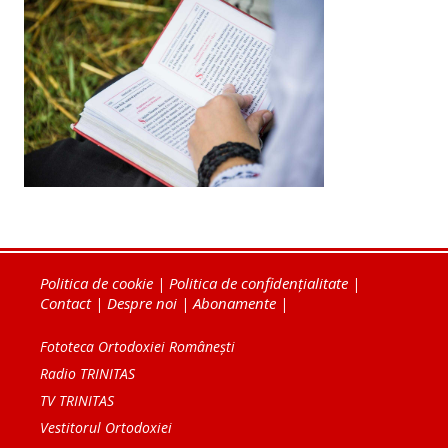
Politica de cookie
|
Politica de confidențialitate
|
Contact
|
Despre noi
|
Abonamente
|
Fototeca Ortodoxiei Românești
Radio TRINITAS
TV TRINITAS
Vestitorul Ortodoxiei