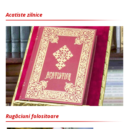
Acatiste zilnice
Rugăciuni folositoare