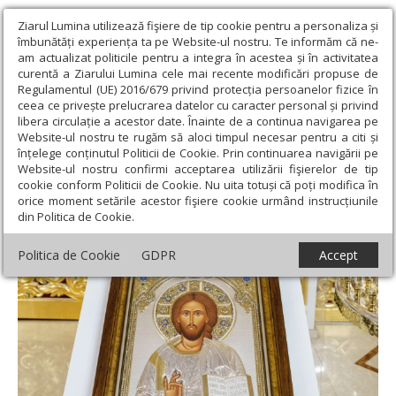
Ziarul Lumina utilizează fişiere de tip cookie pentru a personaliza și
îmbunătăți experiența ta pe Website-ul nostru. Te informăm că ne-
am actualizat politicile pentru a integra în acestea și în activitatea
curentă a Ziarului Lumina cele mai recente modificări propuse de
Regulamentul (UE) 2016/679 privind protecția persoanelor fizice în
ceea ce privește prelucrarea datelor cu caracter personal și privind
libera circulație a acestor date. Înainte de a continua navigarea pe
Website-ul nostru te rugăm să aloci timpul necesar pentru a citi și
Ziarul Lumina
›
Teologie și spiritualitate
›
Apostolul zilei
›
I
înțelege conținutul Politicii de Cookie. Prin continuarea navigării pe
Corinteni 2, 9-16; 3, 1-8
Website-ul nostru confirmi acceptarea utilizării fişierelor de tip
cookie conform Politicii de Cookie. Nu uita totuși că poți modifica în
I Corinteni 2, 9-16; 3, 1-8
orice moment setările acestor fişiere cookie urmând instrucțiunile
din Politica de Cookie.
Politica de Cookie
GDPR
Accept