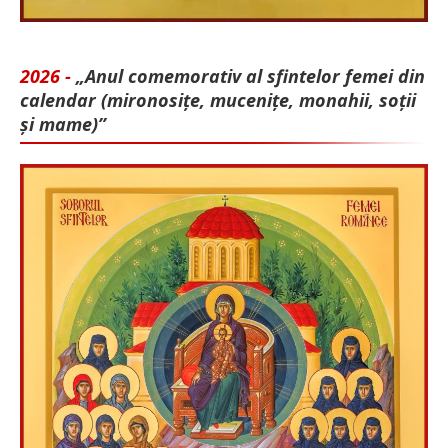
2026 -
„Anul comemorativ al sfintelor femei din
calendar (mironosițe, mu­cenițe, monahii, soții
și mame)”