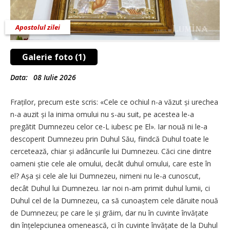
Apostolul zilei
Galerie foto (1)
Data:
08 Iulie 2026
Fraților, precum este scris: «Cele ce ochiul n-a văzut și urechea
n-a auzit și la inima omului nu s-au suit, pe acestea le-a
pregătit Dumnezeu celor ce-L iubesc pe El». Iar nouă ni le-a
descoperit Dumnezeu prin Duhul Său, fiindcă Duhul toate le
cercetează, chiar și adâncurile lui Dumnezeu. Căci cine dintre
oameni știe cele ale omului, decât duhul omului, care este în
el? Așa și cele ale lui Dumnezeu, nimeni nu le-a cunoscut,
decât Duhul lui Dumnezeu. Iar noi n-am primit duhul lumii, ci
Duhul cel de la Dumnezeu, ca să cunoaștem cele dăruite nouă
de Dumnezeu; pe care le și grăim, dar nu în cuvinte învățate
din înțelepciunea omenească, ci în cuvinte învățate de la Duhul