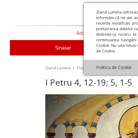
Ziarul Lumina utilizea
informăm că ne-am actu
recente modificări pr
prelucrarea datelor cu
Actualitate religioasă
T
Website-ul nostru te 
continuarea navigării 
Cookie. Nu uita totuși 
Sinaxar
Apostolul zilei
Evang
de Cookie.
Politica de Cookie
Ziarul Lumina
›
Teologie și spiritualitate
›
Aposto
I Petru 4, 12-19; 5, 1-5