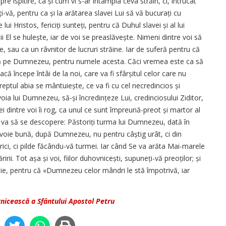
spre ispitire, ca și cum vi s-ar întâmpla ceva străin, ci, întrucât
ți-vă, pentru ca și la arătarea slavei Lui să vă bucurați cu
i Hristos, fericiți sunteți, pentru că Duhul slavei și al lui
El se hulește, iar de voi se preaslăvește. Nimeni dintre voi să
e, sau ca un râvnitor de lucruri străine. Iar de suferă pentru că
scă pe Dumnezeu, pentru numele acesta. Căci vremea este ca să
ă începe întâi de la noi, care va fi sfârșitul celor care nu
ptul abia se mântuiește, ce va fi cu cel necredincios și
oia lui Dumnezeu, să-și încredințeze Lui, credinciosului Ziditor,
ei dintre voi îi rog, ca unul ce sunt împreună-preot și martor al
i ce va să se descopere: Păstoriți turma lui Dumnezeu, dată în
u voie bună, după Dumnezeu, nu pentru câștig urât, ci din
rici, ci pilde făcându-vă turmei. Iar când Se va arăta Mai-marele
rii. Tot așa și voi, fiilor duhovnicești, supuneți-vă preoților; și
renie, pentru că «Dumnezeu celor mândri le stă împotrivă, iar
rnicească a Sfântului Apostol Petru