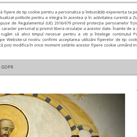
ză fişiere de tip cookie pentru a personaliza și îmbunătăți experiența ta p
alizat politicile pentru a integra în acestea și în activitatea curentă a Z
opuse de Regulamentul (UE) 2016/679 privind protecția persoanelor fizi
 caracter personal și privind libera circulație a acestor date. Înainte de 
eologie și spiritualitate
Educaţie și Cultură
Societate
rugăm să aloci timpul necesar pentru a citi și înțelege conținutul Pol
pe Website-ul nostru confirmi acceptarea utilizării fişierelor de tip cook
că poți modifica în orice moment setările acestor fişiere cookie urmând ins
helia zilei
Evanghelia de Duminică
Theologica
L
GDPR
lul zilei
›
I Petru 4, 12-19; 5, 1-5