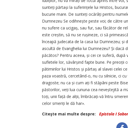
Iubiților, nu vă mirați de focul aprins între voi, 
sunteți părtași la suferințele lui Hristos, bucura
bucurie mare. De sunteți ocărâți pentru numele lu
Dumnezeu Se odihnește peste voi; de către unii 
nu sufere ca ucigaș, sau fur, sau făcător de rel
este creștin, să nu se rușineze, ci să primea
înceapă judecata de la casa lui Dumnezeu; și dac
ascultă de Evanghelia lui Dumnezeu? Și dacă dre
păcătos? Pentru aceea, și cei ce suferă, după v
sufletele lor, săvârșind fapte bune. Pe preoții c
pătimirilor lui Hristos și părtaș al slavei cele
paza voastră, cercetând-o, nu cu silnicie, ci c
dragoste; nu ca și cum ați fi stăpâni peste Bise
păstorilor, veți lua cununa cea neveștejită a mări
toți, unii față de alții, îmbrăcați-vă întru sme
celor smeriți le dă har».
Citeşte mai multe despre:
Epistola I Sobo