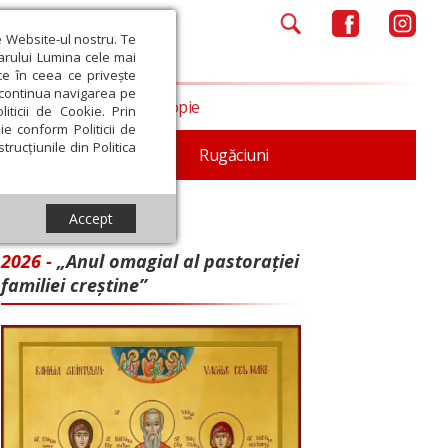
e Website-ul nostru. Te
iarului Lumina cele mai
ce în ceea ce privește
a continua navigarea pe
Opinii
Filantropie
iticii de Cookie. Prin
ie conform Politicii de
trucțiunile din Politica
iturgica
Patristica
Rugăciuni
Accept
2026 -
„Anul omagial al pastorației
familiei creștine”