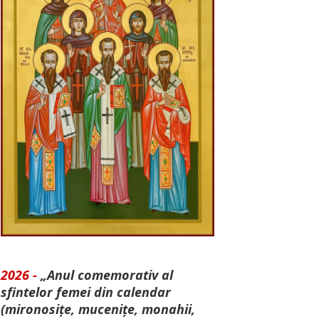
2026 -
„Anul comemorativ al
sfintelor femei din calendar
(mironosițe, mu­cenițe, monahii,