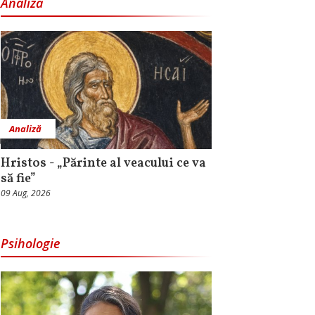
Analiză
Analiză
Hristos - „Părinte al veacului ce va
să fie”
09 Aug, 2026
Psihologie