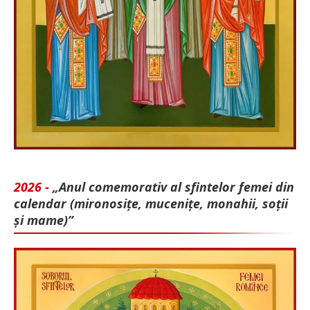
2026 -
„Anul comemorativ al sfintelor femei din
calendar (mironosițe, mu­cenițe, monahii, soții
și mame)”