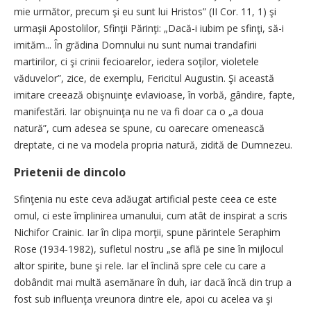
mie următor, precum şi eu sunt lui Hristos” (II Cor. 11, 1) şi
urmaşii Apostolilor, Sfinţii Părinţi: „Dacă-i iubim pe sfinţi, să-i
imităm... În grădina Domnului nu sunt numai trandafirii
martirilor, ci şi crinii fecioarelor, iedera soţilor, violetele
văduvelor”, zice, de exemplu, Fericitul Augustin. Şi această
imitare creează obişnuinţe evlavioase, în vorbă, gândire, fapte,
manifestări. Iar obişnuinţa nu ne va fi doar ca o „a doua
natură”, cum adesea se spune, cu oarecare omenească
dreptate, ci ne va modela propria natură, zidită de Dumnezeu.
Prietenii de dincolo
Sfinţenia nu este ceva adăugat artificial peste ceea ce este
omul, ci este împlinirea umanului, cum atât de inspirat a scris
Nichifor Crainic. Iar în clipa morţii, spune părintele Seraphim
Rose (1934-1982), sufletul nostru „se află pe sine în mijlocul
altor spirite, bune şi rele. Iar el înclină spre cele cu care a
dobândit mai multă asemănare în duh, iar dacă încă din trup a
fost sub influenţa vreunora dintre ele, apoi cu acelea va şi