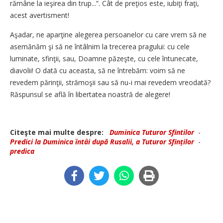
rămâne la ieşirea din trup...”. Cât de preţios este, iubiţi fraţi,
acest avertisment!
Aşadar, ne aparţine alegerea persoanelor cu care vrem să ne
asemănăm şi să ne întâlnim la trecerea pragului: cu cele
luminate, sfinţii, sau, Doamne păzeşte, cu cele întunecate,
diavolii! O dată cu aceasta, să ne întrebăm: voim să ne
revedem părinţii, strămoşii sau să nu-i mai revedem vreodată?
Răspunsul se află în libertatea noastră de alegere!
Citeşte mai multe despre:
Duminica Tuturor Sfintilor
-
Predici la Duminica întâi după Rusalii, a Tuturor Sfinților
-
predica