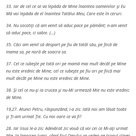
33. Iar de cel ce se va lepăda de Mine înaintea oamenilor şi Eu
Mă voi lepăda de el înaintea Tatălui Meu, Care este în ceruri.
34. Nu socotiţi că am venit să aduc pace pe pământ; n-am venit
să aduc pace, ci sabie. (…)
35. Căci am venit să despart pe fiu de tatăl său, pe fiică de
mama sa, pe noră de soacra sa.
37. Cel ce iubeşte pe tată ori pe mamă mai mult decât pe Mine
nu este vrednic de Mine; cel ce iubeşte pe fiu ori pe fiică mai
mult decât pe Mine nu este vrednic de Mine.
38. Şi cel ce nu-şi ia crucea şi nu-Mi urmează Mie nu este vrednic
de Mine.
19,27. Atunci Petru, răspunzând, I-a zis: Iată noi am lăsat toate
şi Ţi-am urmat Ţie. Cu noi oare ce va fi?
28. Iar Iisus le-a zis: Adevărat zic vouă că voi cei ce Mi-aţi urmat
Mie, la înnoirea lumii, când Fiul Omului va şedea pe tronul slavei