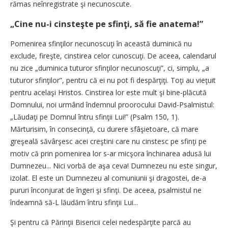
rămas neînregistrate şi necunoscute.
„Cine nu-i cinsteşte pe sfinţi, să fie anatema!”
Pomenirea sfinţilor necunoscuţi în această duminică nu
exclude, fireşte, cinstirea celor cunoscuţi. De aceea, calendarul
nu zice „duminica tuturor sfinţilor necunoscuţi”, ci, simplu, „a
tuturor sfinţilor”, pentru că ei nu pot fi despărţiţi. Toţi au vieţuit
pentru acelaşi Hristos. Cinstirea lor este mult şi bine-plăcută
Domnului, noi urmând îndemnul proorocului David-Psalmistul:
„Lăudaţi pe Domnul întru sfinţii Lui!” (Psalm 150, 1).
Mărturisim, în consecinţă, cu durere sfâşietoare, că mare
greşeală săvârşesc acei creştini care nu cinstesc pe sfinţi pe
motiv că prin pomenirea lor s-ar micşora închinarea adusă lui
Dumnezeu... Nici vorbă de aşa ceva! Dumnezeu nu este singur,
izolat. El este un Dumnezeu al comuniunii şi dragostei, de-a
pururi înconjurat de îngeri şi sfinţi. De aceea, psalmistul ne
îndeamnă să-L lăudăm întru sfinţii Lui...
Şi pentru că Părinţii Bisericii celei nedespărţite parcă au