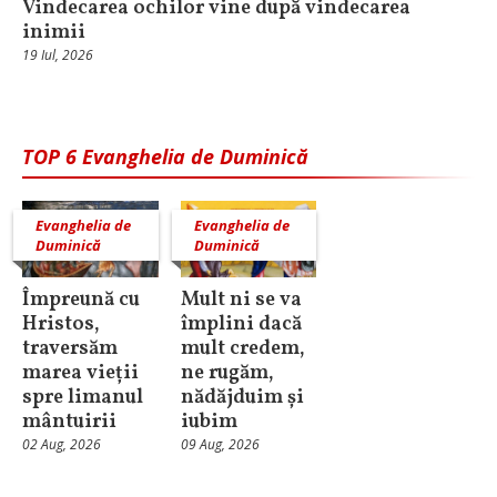
Vindecarea ochilor vine după vindecarea
inimii
19 Iul, 2026
TOP 6 Evanghelia de Duminică
Evanghelia de
Evanghelia de
Duminică
Duminică
Împreună cu
Mult ni se va
Hristos,
împlini dacă
traversăm
mult credem,
marea vieții
ne rugăm,
spre limanul
nădăjduim și
mântuirii
iubim
02 Aug, 2026
09 Aug, 2026