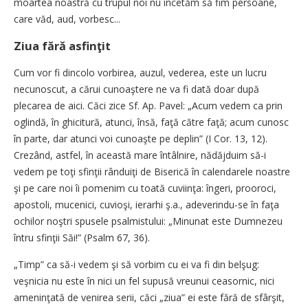
moartea noastră cu trupul noi nu încetăm să fim persoane,
care văd, aud, vorbesc...
Ziua fără asfinţit
Cum vor fi dincolo vorbirea, auzul, vederea, este un lucru
necunoscut, a cărui cunoaştere ne va fi dată doar după
plecarea de aici. Căci zice Sf. Ap. Pavel: „Acum vedem ca prin
oglindă, în ghicitură, atunci, însă, faţă către faţă; acum cunosc
în parte, dar atunci voi cunoaşte pe deplin” (I Cor. 13, 12).
Crezând, astfel, în această mare întâlnire, nădăjduim să-i
vedem pe toţi sfinţii rânduiţi de Biserică în calendarele noastre
şi pe care noi îi pomenim cu toată cuviinţa: îngeri, prooroci,
apostoli, mucenici, cuvioşi, ierarhi ş.a., adeverindu-se în faţa
ochilor noştri spusele psalmistului: „Minunat este Dumnezeu
întru sfinţii Săi!” (Psalm 67, 36).
„Timp” ca să-i vedem şi să vorbim cu ei va fi din belşug:
veşnicia nu este în nici un fel supusă vreunui ceasornic, nici
ameninţată de venirea serii, căci „ziua” ei este fără de sfârşit,