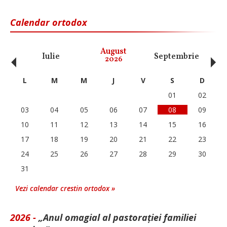
Calendar ortodox
‹
›
August
Iulie
Septembrie
O
2026
L
M
M
J
V
S
D
01
02
03
04
05
06
07
08
09
10
11
12
13
14
15
16
17
18
19
20
21
22
23
24
25
26
27
28
29
30
31
Vezi calendar crestin ortodox »
2026 -
„Anul omagial al pastorației familiei