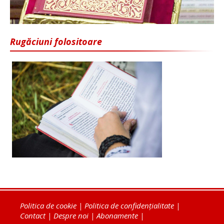
Rugăciuni folositoare
Politica de cookie
|
Politica de confidențialitate
|
Contact
|
Despre noi
|
Abonamente
|