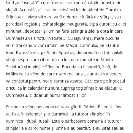
fiind „neînserată”, cum frumos se exprimă cărţile noastre de
slujbă. Această „zi” este descrisă astfel de părintele Dumitru
Stăniloae: „Viaţa viitoare va fi o duminică fără de sfârşit, sau
paradisul regăsit şi eshatologia inaugurată, clipa aurorii cu al ei
minunat „deodată” şi lumina fără asfinţit a zilei a opta în care
Dumnezeu va fi totul în toate...” Cu siguranţă, mare bucurie
vom trăi când o vom întâlni pe Maica Domnului, pe Sfântul
Ioan Botezătorul, pe Sfinţii Apostoli, dimpreună cu toţi ceilalţi
sfinţi despre care citim atâtea lucruri minunate în Sfânta
Scriptură şi în Vieţile Sfinţilor. Bucuria va fi sporită, însă, de
întâlnirea cu sfinţi de care n-am mai auzit, dar a căror vedere
va constitui pentru noi o surpriză aparte! Căci este pe înţelesul
oricui că în calendar nu sunt cuprinşi toţi sfinţii bine-plăcuţi lui
Dumnezeu, ci doar un număr limitat al lor.
Ei bine, la sfinţii necunoscuţi s-au gândit Părinţii Bisericii când
au fixat în calendar şi o duminică „a tuturor sfinţilor” în
duminica I după Rusalii. Este o sărbătoare comună a tuturor
sfinţilor ale căror nume şi urme s-au pierdut, s-au uitat sau au