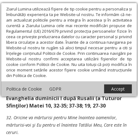
Ziarul Lumina utilizează fişiere de tip cookie pentru a personaliza și
îmbunătăți experiența ta pe Website-ul nostru. Te informăm că ne-
am actualizat politicile pentru a integra în acestea și în activitatea
curentă a Ziarului Lumina cele mai recente modificări propuse de
Regulamentul (UE) 2016/679 privind protecția persoanelor fizice în
ceea ce privește prelucrarea datelor cu caracter personal și privind
libera circulație a acestor date. Înainte de a continua navigarea pe
Website-ul nostru te rugăm să aloci timpul necesar pentru a citi și
Ziarul Lumina
›
Teologie și spiritualitate
›
Evanghelia de
înțelege conținutul Politicii de Cookie. Prin continuarea navigării pe
Duminică
›
Cetăţenii raiului
Website-ul nostru confirmi acceptarea utilizării fişierelor de tip
cookie conform Politicii de Cookie. Nu uita totuși că poți modifica în
Cetăţenii raiului
orice moment setările acestor fişiere cookie urmând instrucțiunile
din Politica de Cookie.
Un articol de:
Pr. prof. dr. Vasile Gordon
-
03 Iunie 2007
Politica de Cookie
GDPR
Accept
Evanghelia duminicii I după Rusalii (a Tuturor
Sfinţilor) Matei 10, 32-35; 37-38; 19, 27-30
32. Oricine va mărturisi pentru Mine înaintea oamenilor,
mărturisi-voi şi Eu pentru el înaintea Tatălui Meu, Care este în
ceruri.