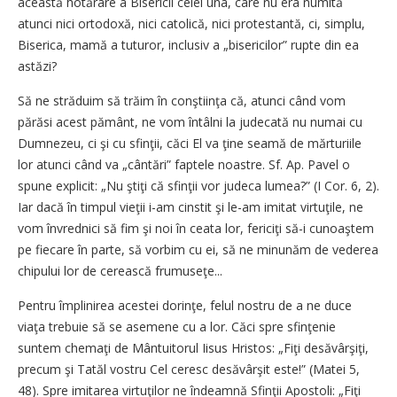
această hotărâre a Bisericii celei una, care nu era numită
atunci nici ortodoxă, nici catolică, nici protestantă, ci, simplu,
Biserica, mamă a tuturor, inclusiv a „bisericilor” rupte din ea
astăzi?
Să ne străduim să trăim în conştiinţa că, atunci când vom
părăsi acest pământ, ne vom întâlni la judecată nu numai cu
Dumnezeu, ci şi cu sfinţii, căci El va ţine seamă de mărturiile
lor atunci când va „cântări” faptele noastre. Sf. Ap. Pavel o
spune explicit: „Nu ştiţi că sfinţii vor judeca lumea?” (I Cor. 6, 2).
Iar dacă în timpul vieţii i-am cinstit şi le-am imitat virtuţile, ne
vom învrednici să fim şi noi în ceata lor, fericiţi să-i cunoaştem
pe fiecare în parte, să vorbim cu ei, să ne minunăm de vederea
chipului lor de cerească frumuseţe...
Pentru împlinirea acestei dorinţe, felul nostru de a ne duce
viaţa trebuie să se asemene cu a lor. Căci spre sfinţenie
suntem chemaţi de Mântuitorul Iisus Hristos: „Fiţi desăvârşiţi,
precum şi Tatăl vostru Cel ceresc desăvârşit este!” (Matei 5,
48). Spre imitarea virtuţilor ne îndeamnă Sfinţii Apostoli: „Fiţi