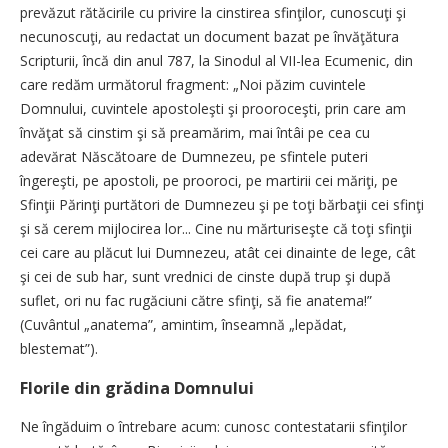
prevăzut rătăcirile cu privire la cinstirea sfinţilor, cunoscuţi şi
necunoscuţi, au redactat un document bazat pe învăţătura
Scripturii, încă din anul 787, la Sinodul al VII-lea Ecumenic, din
care redăm următorul fragment: „Noi păzim cuvintele
Domnului, cuvintele apostoleşti şi prooroceşti, prin care am
învăţat să cinstim şi să preamărim, mai întâi pe cea cu
adevărat Născătoare de Dumnezeu, pe sfintele puteri
îngereşti, pe apostoli, pe prooroci, pe martirii cei măriţi, pe
Sfinţii Părinţi purtători de Dumnezeu şi pe toţi bărbaţii cei sfinţi
şi să cerem mijlocirea lor... Cine nu mărturiseşte că toţi sfinţii
cei care au plăcut lui Dumnezeu, atât cei dinainte de lege, cât
şi cei de sub har, sunt vrednici de cinste după trup şi după
suflet, ori nu fac rugăciuni către sfinţi, să fie anatema!”
(Cuvântul „anatema”, amintim, înseamnă „lepădat,
blestemat”).
Florile din grădina Domnului
Ne îngăduim o întrebare acum: cunosc contestatarii sfinţilor