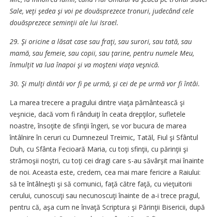
Sale, veţi şedea şi voi pe douăsprezece tronuri, judecând cele
douăsprezece seminţii ale lui Israel.
29. Şi oricine a lăsat case sau fraţi, sau surori, sau tată, sau
mamă, sau femeie, sau copii, sau ţarine, pentru numele Meu,
înmulţit va lua înapoi şi va moşteni viaţa veşnică.
30. Şi mulţi dintâi vor fi pe urmă, şi cei de pe urmă vor fi întâi.
La marea trecere a pragului dintre viaţa pământească şi
veşnicie, dacă vom fi rânduiţi în ceata drepţilor, sufletele
noastre, însoţite de sfinţii îngeri, se vor bucura de marea
întâlnire în ceruri cu Dumnezeul Treimic, Tatăl, Fiul şi Sfântul
Duh, cu Sfânta Fecioară Maria, cu toţi sfinţii, cu părinţii şi
strămoşii noştri, cu toţi cei dragi care s-au săvârşit mai înainte
de noi. Aceasta este, credem, cea mai mare fericire a Raiului:
să te întâlneşti şi să comunici, faţă către faţă, cu vieţuitorii
cerului, cunoscuţi sau necunoscuţi înainte de a-i trece pragul,
pentru că, aşa cum ne învaţă Scriptura şi Părinţii Bisericii, după