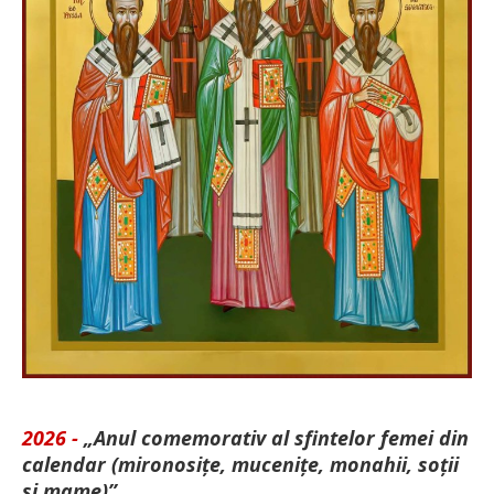
2026 -
„Anul comemorativ al sfintelor femei din
calendar (mironosițe, mu­cenițe, monahii, soții
și mame)”