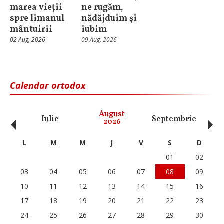
marea vieții
ne rugăm,
spre limanul
nădăjduim și
mântuirii
iubim
02 Aug, 2026
09 Aug, 2026
Calendar ortodox
‹
›
August
Iulie
Septembrie
O
2026
L
M
M
J
V
S
D
01
02
03
04
05
06
07
08
09
10
11
12
13
14
15
16
17
18
19
20
21
22
23
24
25
26
27
28
29
30