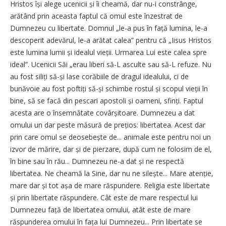
Hristos își alege ucenicii și îi cheamă, dar nu-i constrânge,
arătând prin aceasta faptul că omul este înzestrat de
Dumnezeu cu libertate. Domnul „le-a pus în față lumina, le-a
descoperit adevărul, le-a arătat calea” pentru că „Iisus Hristos
este lumina lumii și idealul vieții. Urmarea Lui este calea spre
ideal”. Ucenicii Săi „erau liberi să-L asculte sau să-L refuze. Nu
au fost siliți să-și lase corăbiile de dragul idealului, ci de
bunăvoie au fost poftiți să-și schimbe rostul și scopul vieții în
bine, să se facă din pescari apostoli și oameni, sfinți. Faptul
acesta are o însemnătate covârși­toare. Dumnezeu a dat
omului un dar peste măsură de prețios: libertatea. Acest dar
prin care omul se deosebește de... animale este pentru noi un
izvor de mărire, dar și de pierzare, după cum ne folosim de el,
în bine sau în rău... Dumnezeu ne-a dat și ne respectă
libertatea. Ne cheamă la Sine, dar nu ne silește... Mare atenție,
mare dar și tot așa de mare răspundere. Religia este libertate
și prin libertate răspundere. Cât este de mare respectul lui
Dumnezeu față de libertatea omului, atât este de mare
răspunderea omului în fața lui Dumnezeu... Prin libertate se