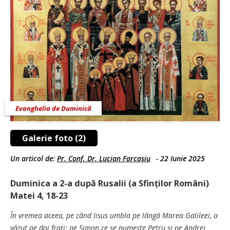
Evanghelia de Duminică
Galerie foto (2)
Un articol de:
Pr. Conf. Dr. Lucian Farcaşiu
-
22 Iunie 2025
Duminica a 2-a după Rusalii (a Sfinților Români)
Matei 4, 18-23
În vremea aceea, pe când Iisus umbla pe lângă Marea Galileei, a
văzut pe doi frați: pe Simon ce se numește Petru și pe Andrei,