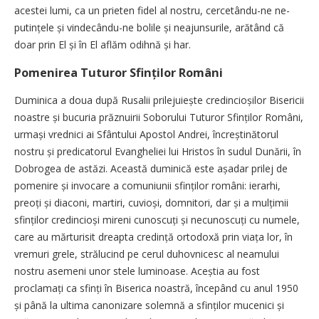
acestei lumi, ca un prieten fidel al nostru, cercetându-ne ne­
putințele și vindecându-ne bolile și neajunsurile, arătând că
doar prin El și în El aflăm odihnă și har.
Pomenirea Tuturor Sfinților Români
Duminica a doua după Rusalii prilejuiește credincioșilor Bisericii
noastre și bucuria prăznuirii Soborului Tuturor Sfin­ților Români,
urmași vrednici ai Sfântului Apostol Andrei, încreș­tinătorul
nostru și predicatorul Evangheliei lui Hristos în sudul Dunării, în
Dobrogea de astăzi. Această duminică este așadar prilej de
pomenire și invocare a comuniunii sfinților români: ierarhi,
preoți și diaconi, martiri, cuvioși, domnitori, dar și a mulțimii
sfinților credincioși mireni cunoscuți și necunoscuți cu numele,
care au mărturisit dreapta credință ortodoxă prin viața lor, în
vremuri grele, strălucind pe cerul duhovnicesc al neamului
nostru asemeni unor stele luminoase. Aceștia au fost
proclamați ca sfinți în Biserica noastră, începând cu anul 1950
și până la ultima canonizare solemnă a sfin­ților mucenici și