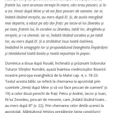
fratele lui, care aruncau mreaja în mare, căci erau pescari; și le-
a zis: Veniți după Mine și vă voi face pescari de oameni. Iar ei,
îndată lăsând mrejele, au mers după El. Și, de acolo mergând
mai departe, a văzut pe alți doi frați: pe Iacov al lui Zevedeu și
pe Ioan, fratele lui, în corabie cu Zevedeu, tatăl lor, dregându-și
mrejele, și i-a chemat. Iar ei, îndată lăsând corabia și pe tatăl
lor, au mers după El. Și a străbătut Iisus toată Galileea,
învățând în sinagogile lor și propovăduind Evanghelia Împărăției
și tămăduind toată boala și toată neputința în popor.
Duminica a doua după Rusalii, închinată și prăznuirii Soborului
Tuturor Sfinților Români, așază înaintea credincioșilor Bisericii
noastre pericopa evanghelică de la Matei cap. 4, v. 18-23.
Textul acesta biblic se referă la chemarea la apostolat prin
cuvintele „Veniți după Mine și vă voi face pescari de oameni” (v.
19) a celor două perechi de frați: Petru și Andrei, Iacov și Ioan,
fiii lui Zevedeu, pescari de meserie, care „îndată lăsând toate...
au mers după El” (v. 22). Prin chemarea celor dintâi ucenici la
apostolat, Mântuitorul Hristos pregătește
taina constituirii