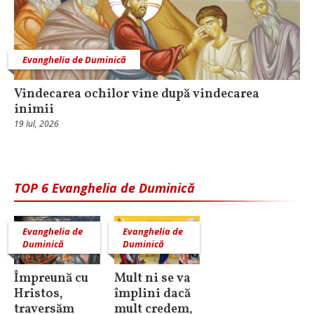
Evanghelia de Duminică
Vindecarea ochilor vine după vindecarea
inimii
19 Iul, 2026
TOP 6 Evanghelia de Duminică
Evanghelia de
Evanghelia de
Duminică
Duminică
Împreună cu
Mult ni se va
Hristos,
împlini dacă
traversăm
mult credem,