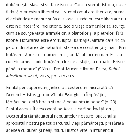
dobândește slava și se face istoria. Cartea vremii, istoria, nu ar
fi dacă n-ar exista libertatea... Numai omul are libertate, numai
el dobândește merite și face istorie... Unde nu este libertate nu
este nici hotărâre, nici istorie, acolo viața oamenilor se scurge
cum se scurge viața animalelor, a plantelor și a pietrelor, fără
istorie. Hotărârea este efort, luptă, bărbăție, virtute care ridică
pe om din starea de natură în starea de conștiență și har... Prin
hotărâre, Apostolii, oameni mici, au făcut lucruri mari. Ei... au
cucerit lumea... prin horărârea lor de a sluji și a urma lui Hristos
până la moarte” (Sfântul Preot Mucenic Ilarion Felea,
Duhul
Adevărului
, Arad, 2025, pp. 215-216).
Finalul pericopei evanghelice a acestei duminici arată că ­
Domnul Hristos „propovăduia Evanghelia Împărăției,
tămăduind toată boala și toată neputința în popor” (v. 23).
Faptul acesta Îl des­coperă pe Acesta ca fiind Învă­țătorul,
Doctorul și tă­măduitorul neputințelor noastre, prietenul și
apropiatul nostru pe tot parcursul vieții pă­mântești, presărată
adesea cu dureri și neajunsuri. Hristos vine în întunericul