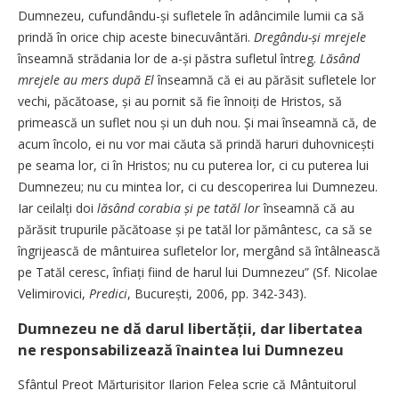
Dumnezeu, cufundându-și sufletele în adâncimile lumii ca să
prindă în orice chip aceste binecuvântări.
Dregându-și mrejele
înseamnă strădania lor de a-și păstra sufletul întreg.
Lăsând
mrejele au mers după El
înseamnă că ei au părăsit sufletele lor
vechi, păcătoase, și au pornit să fie înnoiți de Hristos, să
primească un suflet nou și un duh nou. Și mai înseamnă că, de
acum încolo, ei nu vor mai căuta să prindă haruri duhovnicești
pe seama lor, ci în Hristos; nu cu puterea lor, ci cu puterea lui
Dumnezeu; nu cu mintea lor, ci cu descoperirea lui Dumnezeu.
Iar ceilalți doi
lăsând corabia și pe tatăl lor
înseamnă că au
părăsit trupurile păcătoase și pe tatăl lor pământesc, ca să se
îngrijească de mântuirea sufletelor lor, mergând să întâlnească
pe Tatăl ceresc, înfiați fiind de harul lui Dumnezeu” (Sf. Nicolae
Velimirovici,
Predici
, București, 2006, pp. 342-343).
Dumnezeu ne dă darul libertății, dar libertatea
ne responsabilizează înaintea lui Dumnezeu
Sfântul Preot Mărturisitor Ilarion Felea scrie că Mântuitorul