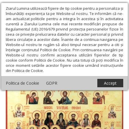
Ziarul Lumina utilizează fişiere de tip cookie pentru a personaliza și
îmbunătăți experiența ta pe Website-ul nostru. Te informăm că ne-
am actualizat politicile pentru a integra în acestea și în activitatea
curentă a Ziarului Lumina cele mai recente modificări propuse de
Regulamentul (UE) 2016/679 privind protecția persoanelor fizice în
ceea ce privește prelucrarea datelor cu caracter personal și privind
libera circulație a acestor date. Înainte de a continua navigarea pe
Website-ul nostru te rugăm să aloci timpul necesar pentru a citi și
Ziarul Lumina
›
Teologie și spiritualitate
›
Evanghelia de
înțelege conținutul Politicii de Cookie. Prin continuarea navigării pe
Duminică
›
Chemarea celor dintâi Apostoli și rodirea sfințeniei în
Website-ul nostru confirmi acceptarea utilizării fişierelor de tip
neamul românesc
cookie conform Politicii de Cookie. Nu uita totuși că poți modifica în
orice moment setările acestor fişiere cookie urmând instrucțiunile
Chemarea celor dintâi Apostoli și rodirea
din Politica de Cookie.
sfințeniei în neamul românesc
Politica de Cookie
GDPR
Accept