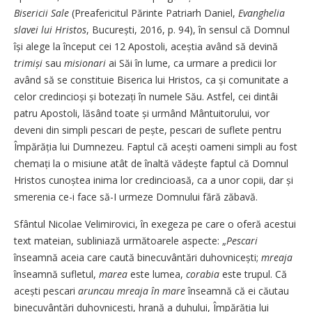
Bisericii Sale
(Preafericitul Părinte Patriarh Daniel,
Evanghelia
slavei lui Hristos
, București, 2016, p. 94), în sensul că Domnul
își alege la început cei 12 Apostoli, aceștia având să devină
trimiși
sau
misionari
ai Săi în lume, ca urmare a predicii lor
având să se constituie Biserica lui Hristos, ca și comunitate a
celor credincioși și botezați în numele Său. Astfel, cei dintâi
patru Apostoli, lăsând toate și urmând Mântuitorului, vor
deveni din simpli pescari de pește, pescari de suflete pentru
Împărăția lui Dumnezeu. Faptul că acești oameni simpli au fost
chemați la o misiune atât de înaltă vădește faptul că Domnul
Hristos cunoștea inima lor credincioasă, ca a unor copii, dar și
smerenia ce-i face să-I urmeze Domnului fără zăbavă.
Sfântul Nicolae Velimirovici, în exegeza pe care o oferă acestui
text mateian, subliniază următoarele aspecte: „
Pescari
înseamnă aceia care caută binecuvântări duhovnicești;
mreaja
înseamnă sufletul,
marea
este lumea,
corabia
este trupul. Că
acești pescari
aruncau mreaja în mare
înseamnă că ei căutau
binecuvântări duhovnicești, hrană a duhului, Împărăția lui