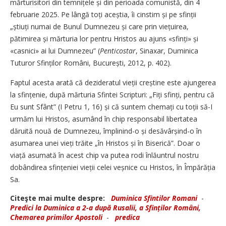
mărturisitori din temnițele și din perioada comunistă, din 4
februarie 2025. Pe lângă toți aceștia, îi cinstim și pe sfinții
„știuți numai de Bunul Dumnezeu și care prin viețuirea,
pătimirea și mărturia lor pentru Hristos au ajuns «sfinți» și
«casnici» ai lui Dumnezeu” (
Penticostar
, Sinaxar, Duminica
Tuturor Sfinților Români, Bucu­rești, 2012, p. 402).
Faptul acesta arată că dezideratul vieții creștine este ajungerea
la sfințenie, după mărturia Sfintei Scripturi: „Fiți sfinți, pentru că
Eu sunt Sfânt” (I Petru 1, 16) și că suntem chemați cu toții să-I
urmăm lui Hristos, asumând în chip responsabil libertatea
dăruită nouă de Dumnezeu, împlinind-o și desă­vârșind-o în
asumarea unei vieți trăite „în Hristos și în Biserică”. Doar o
viață asumată în acest chip va putea rodi înlăuntrul nostru
dobândirea sfințeniei vieții celei veșnice cu Hristos, în Împărăția
Sa.
Citeşte mai multe despre:
Duminica Sfintilor Romani
-
Predici la Duminica a 2-a după Rusalii, a Sfinților Români,
Chemarea primilor Apostoli
-
predica