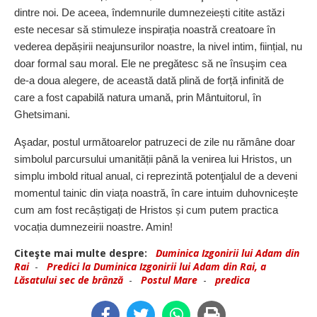
dintre noi. De aceea, îndemnurile dumne­zeiești citite astăzi
este necesar să stimuleze inspirația noastră creatoare în
vederea depășirii neajunsurilor noastre, la nivel intim, ființial, nu
doar formal sau moral. Ele ne pregătesc să ne însuşim cea
de-a doua alegere, de această dată plină de forță infinită de
care a fost capabilă natura umană, prin Mântuitorul, în
Ghetsimani.
Aşadar, postul următoarelor patruzeci de zile nu rămâne doar
simbolul parcursului umanității până la venirea lui Hristos, un
simplu imbold ritual anual, ci reprezintă potenţialul de a deveni
momentul tainic din viața noastră, în care intuim duhovnicește
cum am fost recâștigați de Hristos și cum putem practica
vocația dumnezeirii noastre. Amin!
Citeşte mai multe despre:
Duminica Izgonirii lui Adam din
Rai
-
Predici la Duminica Izgonirii lui Adam din Rai, a
Lăsatului sec de brânză
-
Postul Mare
-
predica