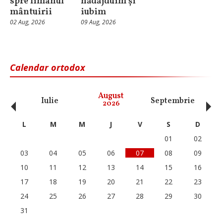
spre limanul
nădăjduim și
mântuirii
iubim
02 Aug, 2026
09 Aug, 2026
Calendar ortodox
‹
›
August
Iulie
Septembrie
O
2026
L
M
M
J
V
S
D
01
02
03
04
05
06
07
08
09
10
11
12
13
14
15
16
17
18
19
20
21
22
23
24
25
26
27
28
29
30
31