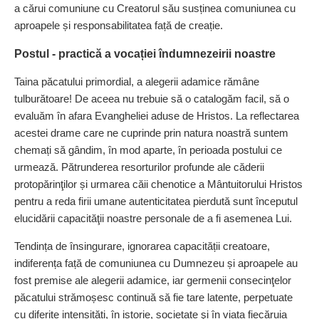
a cărui comuniune cu Creatorul său susținea comuniunea cu
aproapele și responsabilitatea față de creație.
Postul - practică a vocației îndumnezeirii noastre
Taina păcatului primordial, a alegerii adamice rămâne
tulburătoare! De aceea nu trebuie să o catalogăm facil, să o
evaluăm în afara Evangheliei aduse de Hristos. La reflectarea
acestei drame care ne cuprinde prin natura noastră suntem
chemați să gândim, în mod aparte, în perioada postului ce
urmează. Pătrunderea resorturilor profunde ale căderii
protopărinţilor și urmarea căii chenotice a Mântuitorului Hristos
pentru a reda firii umane autenticitatea pierdută sunt începutul
elucidării capacităţii noastre personale de a fi asemenea Lui.
Tendința de însingurare, ignorarea capacității creatoare,
indiferența față de comuniunea cu Dumnezeu și aproapele au
fost premise ale alegerii adamice, iar germenii consecinţelor
păcatului strămoșesc continuă să fie tare latente, perpetuate
cu diferite intensități, în istorie, societate şi în viața fiecăruia