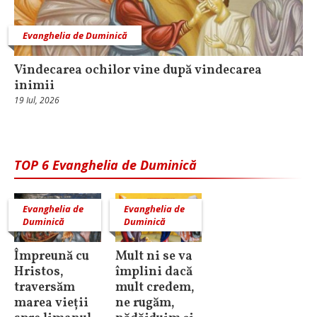
Evanghelia de Duminică
Vindecarea ochilor vine după vindecarea
inimii
19 Iul, 2026
TOP 6 Evanghelia de Duminică
Evanghelia de
Evanghelia de
Duminică
Duminică
Împreună cu
Mult ni se va
Hristos,
împlini dacă
traversăm
mult credem,
marea vieții
ne rugăm,