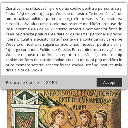
Ziarul Lumina utilizează fişiere de tip cookie pentru a personaliza și
îmbunătăți experiența ta pe Website-ul nostru. Te informăm că ne-
am actualizat politicile pentru a integra în acestea și în activitatea
curentă a Ziarului Lumina cele mai recente modificări propuse de
Regulamentul (UE) 2016/679 privind protecția persoanelor fizice în
ceea ce privește prelucrarea datelor cu caracter personal și privind
libera circulație a acestor date. Înainte de a continua navigarea pe
Website-ul nostru te rugăm să aloci timpul necesar pentru a citi și
Ziarul Lumina
›
Teologie și spiritualitate
›
Evanghelia de
înțelege conținutul Politicii de Cookie. Prin continuarea navigării pe
Duminică
›
Două căi nasc două slujiri: a sinelui și a aproapelui
Website-ul nostru confirmi acceptarea utilizării fişierelor de tip
cookie conform Politicii de Cookie. Nu uita totuși că poți modifica în
Două căi nasc două slujiri: a sinelui și a
orice moment setările acestor fişiere cookie urmând instrucțiunile
din Politica de Cookie.
aproapelui
Politica de Cookie
GDPR
Accept