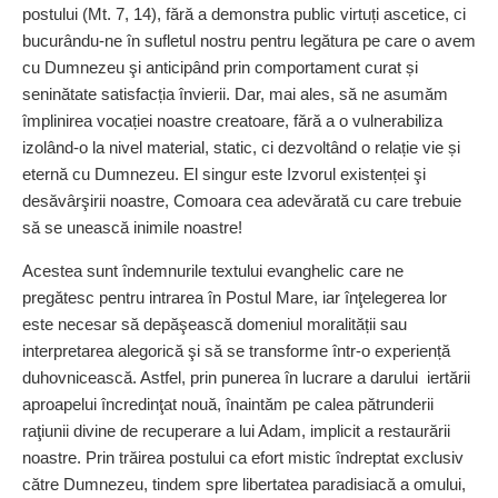
postului (Mt. 7, 14), fără a demonstra public virtuți ascetice, ci
bucurându-ne în sufletul nostru pentru legătura pe care o avem
cu Dumnezeu şi anticipând prin comportament curat și
seninătate satisfacția învierii. Dar, mai ales, să ne asumăm
împlinirea vocației noastre creatoare, fără a o vulnerabiliza
izolând-o la nivel material, static, ci dezvoltând o relație vie și
eternă cu Dumnezeu. El singur este Izvorul existenței şi
desăvârşirii noastre, Comoara cea adevărată cu care trebuie
să se unească inimile noastre!
Acestea sunt îndemnurile textului evanghelic care ne
pregătesc pentru intrarea în Postul Mare, iar înţelegerea lor
este necesar să depăşească domeniul moralității sau
interpretarea alegorică şi să se transforme într-o experiență
duhovnicească. Astfel, prin punerea în lucrare a darului iertării
aproapelui încredinţat nouă, înaintăm pe calea pătrunderii
raţiunii divine de recuperare a lui Adam, implicit a restaurării
noastre. Prin trăirea postului ca efort mistic îndreptat exclusiv
către Dumnezeu, tindem spre libertatea paradisiacă a omului,