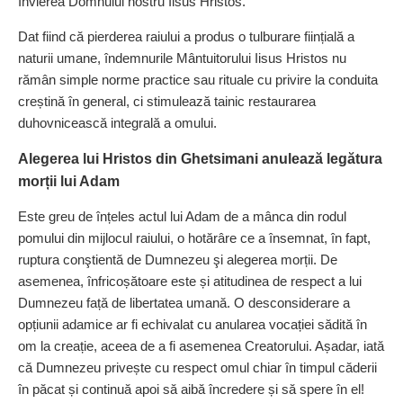
Învierea Domnului nostru Iisus Hristos.
Dat fiind că pierderea raiului a produs o tulburare ființială a
naturii umane, îndemnurile Mântuitorului Iisus Hristos nu
rămân simple norme practice sau rituale cu privire la conduita
creștină în general, ci stimulează tainic restaurarea
duhovnicească integrală a omului.
Alegerea lui Hristos din Ghetsimani anulează legătura
morții lui Adam
Este greu de înțeles actul lui Adam de a mânca din rodul
pomului din mijlocul raiului, o hotărâre ce a însemnat, în fapt,
ruptura conştientă de Dumnezeu şi alegerea morții. De
asemenea, înfricoșătoare este și atitudinea de respect a lui
Dumnezeu față de libertatea umană. O desconsiderare a
opțiunii adamice ar fi echivalat cu anularea vocației sădită în
om la creație, aceea de a fi asemenea Creatorului. Așa­dar, iată
că Dumnezeu privește cu respect omul chiar în timpul căderii
în păcat și continuă apoi să aibă încredere și să spere în el!