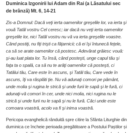
Duminica Izgonirii lui Adam din Rai (a Lăsatului sec
de brânză) Mt. 6, 14-21
Zis-a Domnul:
Dacă veţi ierta oamenilor greşelile lor, va ierta şi
vouă Tatăl vostru Cel ceresc; iar dacă nu veţi ierta oamenilor
greşelile lor, nici Tatăl vostru nu vă va ierta greşelile voastre.
Când postiţi, nu fiţi trişti ca făţarnicii; că ei îşi întunecă feţele,
ca să se arate oamenilor că postesc. Adevărat grăiesc vouă:
şi-au luat plata lor. Tu însă, când posteşti, unge capul tău şi
faţa ta o spală, ca să nu te arăţi oamenilor că posteşti, ci
Tatălui tău, Care este în ascuns, şi Tatăl tău, Care vede în
ascuns, îţi va răsplăti ţie. Nu vă adunaţi comori pe pământ,
unde molia şi rugina le strică şi unde furii le sapă şi le fură, ci
adunaţi-vă comori în cer, unde nici molia, nici rugina nu le
strică şi unde furii nu le sapă şi nu le fură. Căci unde este
comoara voastră, acolo va fi şi inima voastră.
Pericopa evanghelică rânduită spre citire la Sfânta Liturghie din
duminica ce încheie perioada pregătitoare a Postului Paștilor și