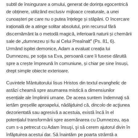
subtil de însingurare a omului, generat de dorința egocentrică
de obținere, utilizând exclusiv mijloace creaturale, a unei
cunoașteri pe care nu o putea înțelege și stăpâni. O încercare
irațională de a atinge solitar absolutul, prin recursul fără
discernământ la o metodă magică, inferioară naturii și chemării
sale de „dumnezeu și fiu al Celui Preaînalt
”
(Ps. 81, 6).
Urmând ispitei demonice, Adam a evaluat creația lui
Dumnezeu, pe soţia sa Eva, persoană care îi fusese dăruită
spre a crește împreună în comuniune, și chiar pe sine însuși,
drept simple obiecte exterioare.
Cuvintele Mântuitorului Iisus Hristos din textul evanghelic de
astăzi cheamă spre asumarea mistică a dimensiunilor
esențiale ale împlinirii umane. De aceea suntem îndemnaţi să
iertăm greșelile aproapelui, nădăjduind că, dincolo de acţiunea
dezorientată sau agresivă a acestuia, există încă în el
potențialul transformării spre asemănarea cu Dumnezeu, așa
cum s-a petrecut cu Adam însuşi, şi să cerem ajutorul divin în
înfăptuirea acestui dar. Să înaintăm pe poarta strâmtă a