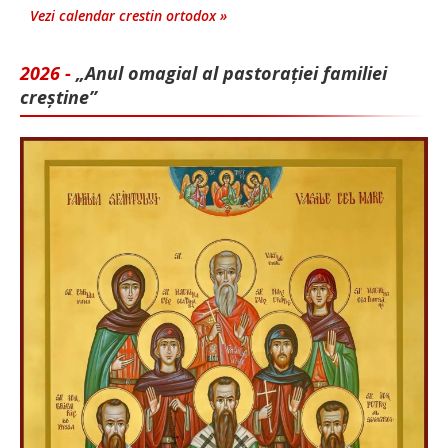
Vezi calendar crestin ortodox »
2026 -
„Anul omagial al pastorației familiei
creștine”