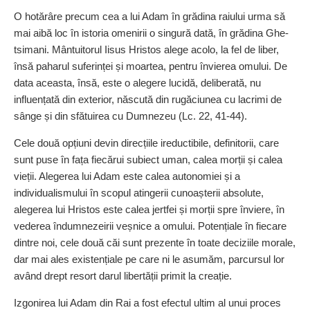
O hotărâre precum cea a lui Adam în grădina raiului urma să
mai aibă loc în istoria omenirii o singură dată, în grădina Ghe­
tsimani. Mântuitorul Iisus Hristos alege acolo, la fel de liber,
însă paharul suferinței și moartea, pentru învierea omului. De
data aceasta, însă, este o alegere lucidă, deliberată, nu
influențată din exterior, născută din rugăciunea cu lacrimi de
sânge și din sfătuirea cu Dumnezeu (Lc. 22, 41-44).
Cele două opțiuni devin direcțiile ireductibile, definitorii, care
sunt puse în fața fiecărui subiect uman, calea morții și calea
vieții. Alegerea lui Adam este calea autonomiei și a
individualismului în scopul atingerii cu­noașterii absolute,
alegerea lui Hristos este calea jertfei și morții spre înviere, în
vederea îndumnezeirii veșnice a omului. Poten­țiale în fiecare
dintre noi, cele două căi sunt prezente în toate deciziile morale,
dar mai ales exis­tențiale pe care ni le asumăm, parcursul lor
având drept resort darul libertății primit la creație.
Izgonirea lui Adam din Rai a fost efectul ultim al unui proces