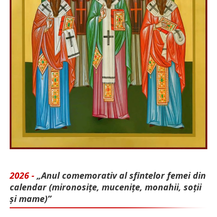
2026 -
„Anul comemorativ al sfintelor femei din
calendar (mironosițe, mu­cenițe, monahii, soții
și mame)”