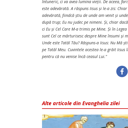
întuneric, ci va avea lumina vieții. De aceea, far
este adevărată. A răspuns Iisus și le-a zis: Ch
adevărată, fiindcă știu de unde am venit și unde
după trup; Eu nu judec pe nimeni. Și, chiar dac
ci Eu și Cel Care M-a trimis pe Mine. Și în Lege
sunt Cel ce mărturisesc despre Mine însumi și mă
Unde este Tatăl Tău? Răspuns-a Iisus: Nu Mă știți
pe Tatăl Meu. Cuvintele acestea le-a grăit Iisus î
pentru că nu venise încă ceasul Lui.”
Alte articole din Evanghelia zilei