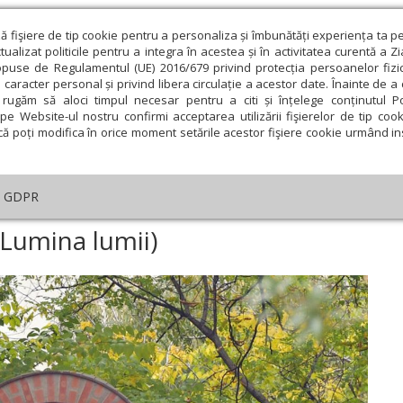
ză fişiere de tip cookie pentru a personaliza și îmbunătăți experiența ta p
alizat politicile pentru a integra în acestea și în activitatea curentă a Z
opuse de Regulamentul (UE) 2016/679 privind protecția persoanelor fizi
 caracter personal și privind libera circulație a acestor date. Înainte de 
eologie și spiritualitate
Educaţie și Cultură
Societate
rugăm să aloci timpul necesar pentru a citi și înțelege conținutul Pol
pe Website-ul nostru confirmi acceptarea utilizării fişierelor de tip cook
că poți modifica în orice moment setările acestor fişiere cookie urmând ins
helia zilei
Evanghelia de Duminică
Theologica
L
GDPR
elia zilei
›
Ioan 8, 12-20 (Hristos - Lumina lumii)
 Lumina lumii)
ie
Februarie
Martie
Aprilie
Mai
Iunie