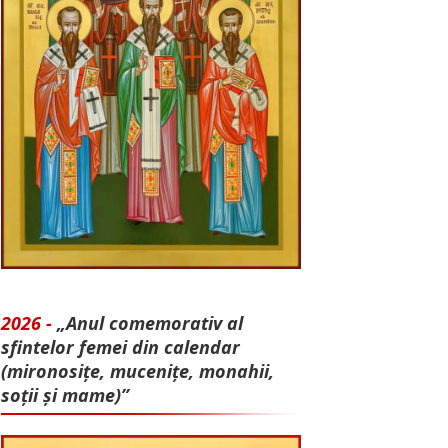
2026 -
„Anul comemorativ al
sfintelor femei din calendar
(mironosițe, mu­cenițe, monahii,
soții și mame)”