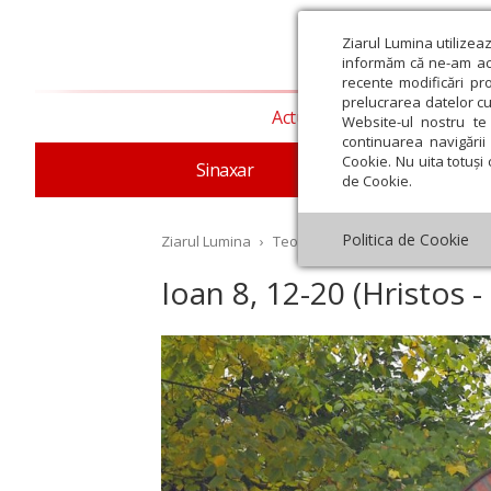
Ziarul Lumina utilizea
informăm că ne-am actu
recente modificări pr
prelucrarea datelor cu
Actualitate religioasă
T
Website-ul nostru te 
continuarea navigării 
Cookie. Nu uita totuși 
Sinaxar
Apostolul zilei
Evang
de Cookie.
Politica de Cookie
Ziarul Lumina
›
Teologie și spiritualitate
›
Evangh
Ioan 8, 12-20 (Hristos -
st
Septembrie
Octombrie
Noiembrie
Decembrie
Ianuar