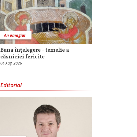
An omagial
Buna înțelegere - temelie a
căsniciei fericite
04 Aug, 2026
Editorial