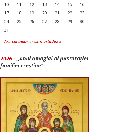
10
11
12
13
14
15
16
17
18
19
20
21
22
23
24
25
26
27
28
29
30
31
Vezi calendar crestin ortodox »
2026 -
„Anul omagial al pastorației
familiei creștine”