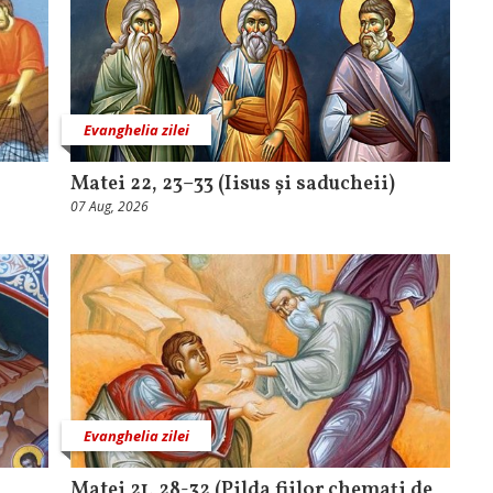
Evanghelia zilei
Matei 22, 23–33 (Iisus și saducheii)
07 Aug, 2026
Evanghelia zilei
Matei 21, 28-32 (Pilda fiilor chemați de