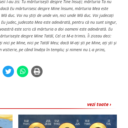
iseii I-au zis: Tu mărturisești despre Tine însuți; mărturia Ta nu
iar dacă Eu mărturisesc despre Mine însumi, mărturia Mea este
 Mă duc. Voi nu știți de unde vin, nici unde Mă duc. Voi judecați
ă Eu judec, judecata Mea este adevărată, pentru că nu sunt singur,
a voastră este scris că mărturia a doi oameni este adevărată. Eu
rturisește despre Mine Tatăl, Cel ce M-a trimis. Îi ziceau deci:
 nici pe Mine, nici pe Tatăl Meu; dacă M-ați ști pe Mine, ați ști și
n vistierie, pe când învăța în templu; și nimeni nu L-a prins,
vezi toate ›