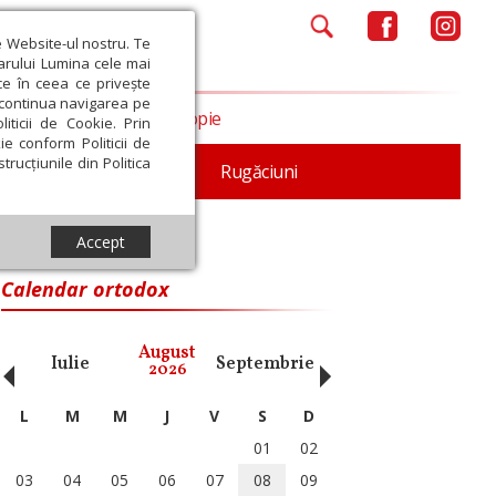
e Website-ul nostru. Te
iarului Lumina cele mai
ce în ceea ce privește
a continua navigarea pe
Opinii
Filantropie
iticii de Cookie. Prin
ie conform Politicii de
trucțiunile din Politica
iturgica
Patristica
Rugăciuni
Accept
Calendar ortodox
‹
›
August
Iulie
Septembrie
Octombrie
Noiembri
2026
L
M
M
J
V
S
D
01
02
03
04
05
06
07
08
09