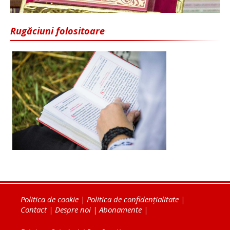
Rugăciuni folositoare
Politica de cookie
|
Politica de confidențialitate
|
Contact
|
Despre noi
|
Abonamente
|