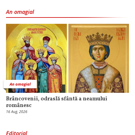
An omagial
An omagial
Brâncovenii, odraslă sfântă a neamului
românesc
16 Aug, 2026
Editorial