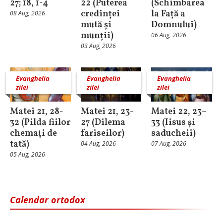
27; 18, 1-4
22 (Puterea
(Schimbarea
credinței
la Față a
08 Aug, 2026
mută și
Domnului)
munții)
06 Aug, 2026
03 Aug, 2026
Evanghelia
Evanghelia
Evanghelia
zilei
zilei
zilei
Matei 21, 28-
Matei 21, 23-
Matei 22, 23–
32 (Pilda fiilor
27 (Dilema
33 (Iisus și
chemați de
fariseilor)
saducheii)
tată)
04 Aug, 2026
07 Aug, 2026
05 Aug, 2026
Calendar ortodox