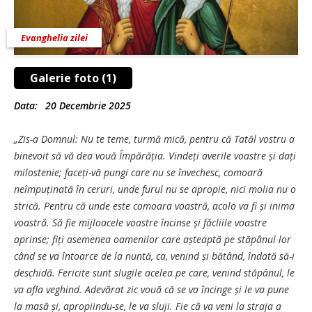
Evanghelia zilei
Galerie foto (1)
Data:
20 Decembrie 2025
„Zis-a Domnul: Nu te teme, turmă mică, pentru că Tatăl vostru a
binevoit să vă dea vouă Împărăția. Vindeți averile voastre și dați
milostenie; faceți-vă pungi care nu se învechesc, comoară
neîmpuținată în ceruri, unde furul nu se apropie, nici molia nu o
strică. Pentru că unde este comoara voastră, acolo va fi și inima
voastră. Să fie mijloacele voastre încinse și făcliile voastre
aprinse; fiți asemenea oamenilor care așteaptă pe stăpânul lor
când se va întoarce de la nuntă, ca, venind și bătând, îndată să-i
deschidă. Fericite sunt slugile acelea pe care, venind stăpânul, le
va afla veghind. Adevărat zic vouă că se va încinge și le va pune
la masă și, apropiindu-se, le va sluji. Fie că va veni la straja a