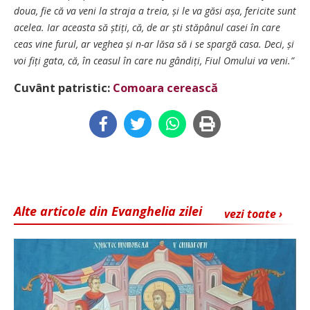
doua, fie că va veni la straja a treia, și le va găsi așa, fericite sunt
acelea. Iar aceasta să știți, că, de ar ști stăpânul casei în care
ceas vine furul, ar veghea și n-ar lăsa să i se spargă casa. Deci, și
voi fiți gata, că, în ceasul în care nu gândiți, Fiul Omului va veni.”
Cuvânt patristic:
Comoara cerească
Alte articole din Evanghelia zilei
vezi toate ›