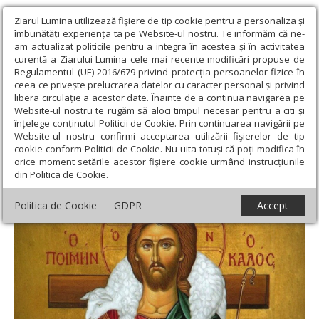
Ziarul Lumina utilizează fişiere de tip cookie pentru a personaliza și
îmbunătăți experiența ta pe Website-ul nostru. Te informăm că ne-
am actualizat politicile pentru a integra în acestea și în activitatea
curentă a Ziarului Lumina cele mai recente modificări propuse de
Regulamentul (UE) 2016/679 privind protecția persoanelor fizice în
ceea ce privește prelucrarea datelor cu caracter personal și privind
libera circulație a acestor date. Înainte de a continua navigarea pe
Website-ul nostru te rugăm să aloci timpul necesar pentru a citi și
Ziarul Lumina
›
Teologie și spiritualitate
›
Evanghelia zilei
›
Luca
înțelege conținutul Politicii de Cookie. Prin continuarea navigării pe
12, 32-40
Website-ul nostru confirmi acceptarea utilizării fişierelor de tip
cookie conform Politicii de Cookie. Nu uita totuși că poți modifica în
Luca 12, 32-40
orice moment setările acestor fişiere cookie urmând instrucțiunile
din Politica de Cookie.
Politica de Cookie
GDPR
Accept