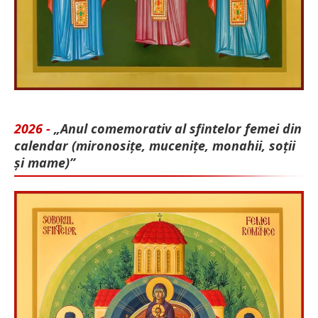
2026 -
„Anul comemorativ al sfintelor femei din
calendar (mironosițe, mu­cenițe, monahii, soții
și mame)”