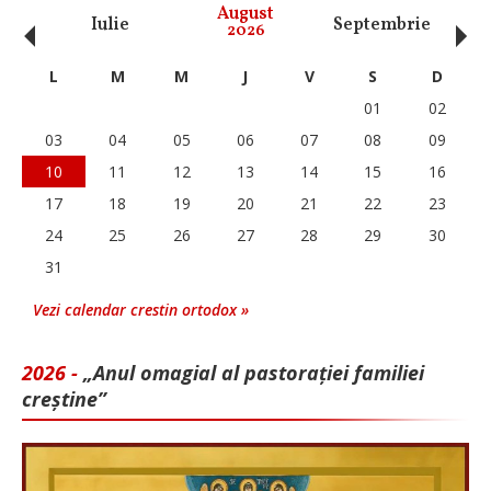
‹
›
August
Iulie
Septembrie
O
2026
L
M
M
J
V
S
D
01
02
03
04
05
06
07
08
09
10
11
12
13
14
15
16
17
18
19
20
21
22
23
24
25
26
27
28
29
30
31
Vezi calendar crestin ortodox »
2026 -
„Anul omagial al pastorației familiei
creștine”