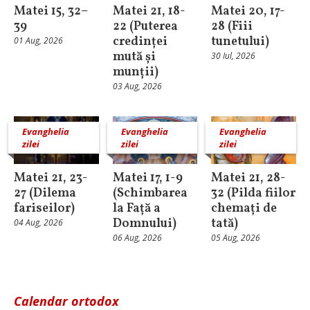
Matei 15, 32–
Matei 21, 18-
Matei 20, 17-
39
22 (Puterea
28 (Fiii
credinței
tunetului)
01 Aug, 2026
mută și
30 Iul, 2026
munții)
03 Aug, 2026
Evanghelia
Evanghelia
Evanghelia
zilei
zilei
zilei
Matei 21, 23-
Matei 17, 1-9
Matei 21, 28-
27 (Dilema
(Schimbarea
32 (Pilda fiilor
fariseilor)
la Față a
chemați de
Domnului)
tată)
04 Aug, 2026
06 Aug, 2026
05 Aug, 2026
Calendar ortodox