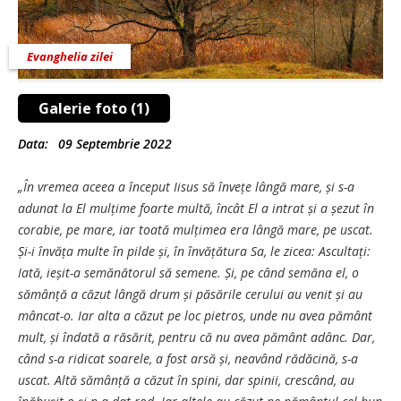
Evanghelia zilei
Galerie foto (1)
Data:
09 Septembrie 2022
„În vremea aceea a început Iisus să învețe lângă mare, și s-a
adunat la El mulțime foarte multă, încât El a intrat și a șezut în
corabie, pe mare, iar toată mulțimea era lângă mare, pe uscat.
Și-i învăța multe în pilde și, în învățătura Sa, le zicea: Ascultați:
Iată, ieșit-a semănătorul să semene. Și, pe când semăna el, o
sămânță a căzut lângă drum și păsările cerului au venit și au
mâncat-o. Iar alta a căzut pe loc pietros, unde nu avea pământ
mult, și îndată a răsărit, pentru că nu avea pământ adânc. Dar,
când s-a ridicat soarele, a fost arsă și, neavând rădăcină, s-a
uscat. Altă sămânță a căzut în spini, dar spinii, crescând, au