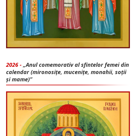
2026 -
„Anul comemorativ al sfintelor femei din
calendar (mironosițe, mu­cenițe, monahii, soții
și mame)”