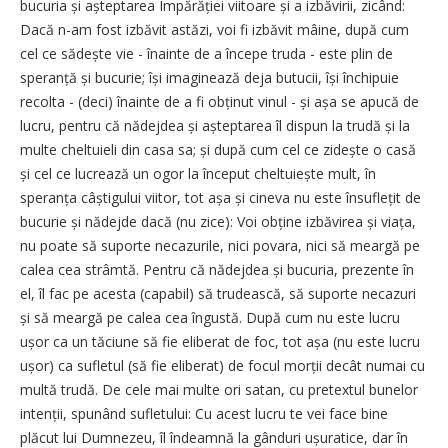
bucuria și așteptarea Împărăției viitoare și a izbăvirii, zicând:
Dacă n-am fost izbăvit astăzi, voi fi izbăvit mâine, după cum
cel ce sădește vie - înainte de a începe truda - este plin de
speranță și bucurie; își imaginează deja butucii, își închipuie
recolta - (deci) înainte de a fi obținut vinul - și așa se apucă de
lucru, pentru că nădejdea și aștep­tarea îl dispun la trudă și la
multe cheltuieli din casa sa; și după cum cel ce zidește o casă
și cel ce lucrează un ogor la început cheltu­iește mult, în
speranța câștigului viitor, tot așa și cineva nu este însuflețit de
bucurie și nădejde dacă (nu zice): Voi obține izbăvirea și viața,
nu poate să suporte necazurile, nici povara, nici să meargă pe
calea cea strâmtă. Pentru că nădejdea și bucuria, prezente în
el, îl fac pe acesta (capabil) să trudească, să suporte necazuri
și să meargă pe calea cea îngustă. După cum nu este lucru
ușor ca un tăciune să fie eliberat de foc, tot așa (nu este lucru
ușor) ca sufletul (să fie eliberat) de focul morții decât numai cu
multă trudă. De cele mai multe ori satan, cu pretextul bunelor
intenții, spunând sufletului: Cu acest lucru te vei face bine
plăcut lui Dumnezeu, îl îndeamnă la gânduri ușuratice, dar în