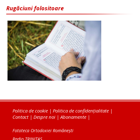
Rugăciuni folositoare
Politica de cookie
|
Politica de confidențialitate
|
Contact
|
Despre noi
|
Abonamente
|
Fototeca Ortodoxiei Românești
Radio TRINITAS