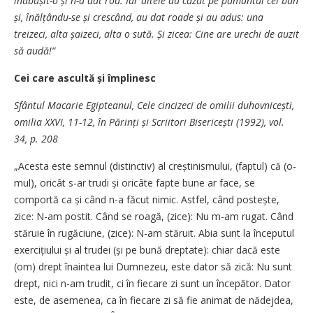
înăbușit-o și n-a dat rod. Iar altele au căzut pe pământul cel bun
și, înălțându-se și crescând, au dat roade și au adus: una
treizeci, alta șaizeci, alta o sută. Și zicea: Cine are urechi de auzit
să audă!”
Cei care ascultă și împlinesc
Sfântul Macarie Egipteanul, Cele cincizeci de omilii duhovnicești,
omilia XXVI, 11-12, în Părinți și Scriitori Bisericești (1992), vol.
34, p. 208
„Acesta este semnul (distinctiv) al creștinismului, (faptul) că (o­
mul), oricât s-ar trudi și oricâte fapte bune ar face, se
comportă ca și când n-a făcut nimic. Astfel, când postește,
zice: N-am postit. Când se roagă, (zice): Nu m-am rugat. Când
stăruie în rugăciune, (zice): N-am stăruit. Abia sunt la începutul
exercițiului și al trudei (și pe bună dreptate): chiar dacă este
(om) drept înaintea lui Dumnezeu, este dator să zică: Nu sunt
drept, nici n-am trudit, ci în fiecare zi sunt un începător. Dator
este, de asemenea, ca în fiecare zi să fie animat de nădejdea,