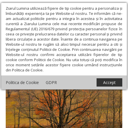
Ziarul Lumina utilizează fişiere de tip cookie pentru a personaliza și
îmbunătăți experiența ta pe Website-ul nostru. Te informăm că ne-
am actualizat politicile pentru a integra în acestea și în activitatea
curentă a Ziarului Lumina cele mai recente modificări propuse de
Regulamentul (UE) 2016/679 privind protecția persoanelor fizice în
ceea ce privește prelucrarea datelor cu caracter personal și privind
libera circulație a acestor date. Înainte de a continua navigarea pe
Website-ul nostru te rugăm să aloci timpul necesar pentru a citi și
Ziarul Lumina
›
Teologie și spiritualitate
›
Evanghelia zilei
›
înțelege conținutul Politicii de Cookie. Prin continuarea navigării pe
Marcu 4, 1-9 (Pilda Semănătorului)
Website-ul nostru confirmi acceptarea utilizării fişierelor de tip
cookie conform Politicii de Cookie. Nu uita totuși că poți modifica în
Marcu 4, 1-9 (Pilda Semănătorului)
orice moment setările acestor fişiere cookie urmând instrucțiunile
din Politica de Cookie.
Politica de Cookie
GDPR
Accept