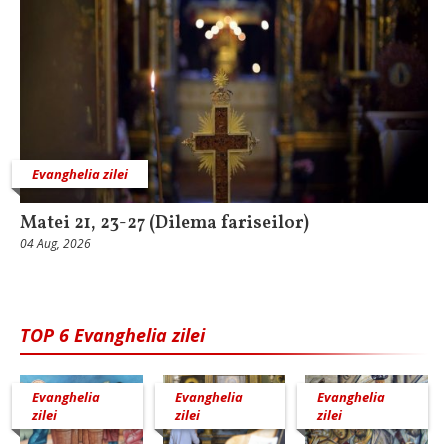
Evanghelia zilei
Matei 21, 23-27 (Dilema fariseilor)
04 Aug, 2026
TOP 6 Evanghelia zilei
Evanghelia
Evanghelia
Evanghelia
zilei
zilei
zilei