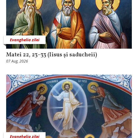
Evanghelia zilei
Matei 22, 23–33 (Iisus și saducheii)
07 Aug, 2026
Evanghelia zilei