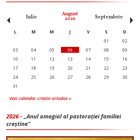
‹
›
August
Iulie
Septembrie
O
2026
L
M
M
J
V
S
D
01
02
03
04
05
06
07
08
09
10
11
12
13
14
15
16
17
18
19
20
21
22
23
24
25
26
27
28
29
30
31
Vezi calendar crestin ortodox »
2026 -
„Anul omagial al pastorației familiei
creștine”