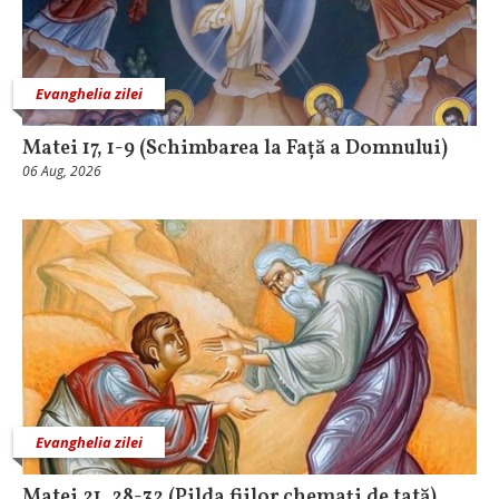
Evanghelia zilei
Matei 17, 1-9 (Schimbarea la Față a Domnului)
06 Aug, 2026
Evanghelia zilei
Matei 21, 28-32 (Pilda fiilor chemați de tată)