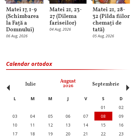
Matei 17, 1-9
Matei 21, 23-
Matei 21, 28-
(Schimbarea
27 (Dilema
32 (Pilda fiilor
la Față a
fariseilor)
chemați de
Domnului)
tată)
04 Aug, 2026
06 Aug, 2026
05 Aug, 2026
Calendar ortodox
‹
›
August
Iulie
Septembrie
O
2026
L
M
M
J
V
S
D
01
02
03
04
05
06
07
08
09
10
11
12
13
14
15
16
17
18
19
20
21
22
23