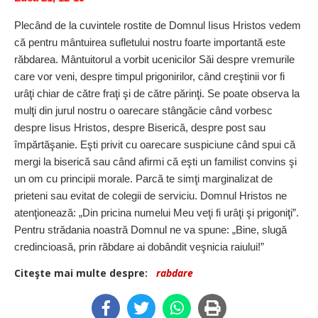
Plecând de la cuvintele rostite de Domnul Iisus Hristos vedem
că pentru mântuirea sufletului nostru foarte importantă este
răbdarea. Mântuitorul a vorbit ucenicilor Săi despre vremurile
care vor veni, despre timpul prigonirilor, când creştinii vor fi
urâţi chiar de către fraţi şi de către părinţi. Se poate observa la
mulţi din jurul nostru o oarecare stângăcie când vorbesc
despre Iisus Hristos, despre Biserică, despre post sau
împărtăşanie. Eşti privit cu oarecare suspiciune când spui că
mergi la biserică sau când afirmi că eşti un familist convins şi
un om cu principii morale. Parcă te simţi marginalizat de
prieteni sau evitat de colegii de serviciu. Domnul Hristos ne
atenţionează: „Din pricina numelui Meu veţi fi urâţi şi prigoniţi”.
Pentru strădania noastră Domnul ne va spune: „Bine, slugă
credincioasă, prin răbdare ai dobândit veşnicia raiului!”
Citeşte mai multe despre:
rabdare