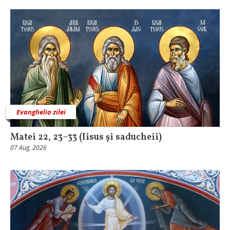
Evanghelia zilei
Matei 22, 23–33 (Iisus și saducheii)
07 Aug, 2026