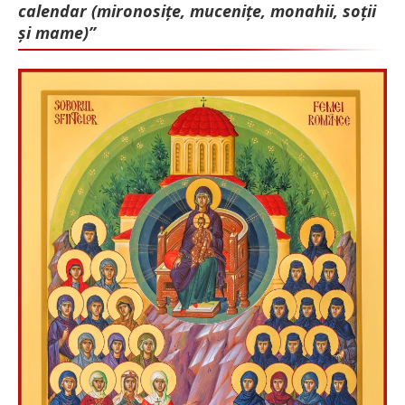
calendar (mironosițe, mu­cenițe, monahii, soții
și mame)”