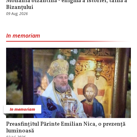
Monahia bizantină - enigmă a istoriei, taină a
Bizanțului
09 Aug, 2026
In memoriam
In memoriam
Preasfințitul Părinte Emilian Nica, o prezență
luminoasă