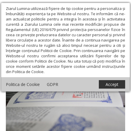
Ziarul Lumina utilizează fişiere de tip cookie pentru a personaliza și
îmbunătăți experiența ta pe Website-ul nostru. Te informăm că ne-
am actualizat politicile pentru a integra în acestea și în activitatea
curentă a Ziarului Lumina cele mai recente modificări propuse de
Regulamentul (UE) 2016/679 privind protecția persoanelor fizice în
ceea ce privește prelucrarea datelor cu caracter personal și privind
libera circulație a acestor date. Înainte de a continua navigarea pe
Website-ul nostru te rugăm să aloci timpul necesar pentru a citi și
Ziarul Lumina
›
Teologie și spiritualitate
›
Evanghelia zilei
›
înțelege conținutul Politicii de Cookie. Prin continuarea navigării pe
Răbdarea aduce raiul
Website-ul nostru confirmi acceptarea utilizării fişierelor de tip
cookie conform Politicii de Cookie. Nu uita totuși că poți modifica în
Răbdarea aduce raiul
orice moment setările acestor fişiere cookie urmând instrucțiunile
din Politica de Cookie.
Politica de Cookie
GDPR
Accept