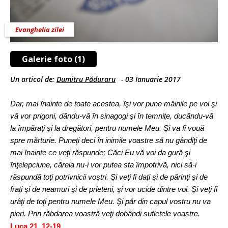
Evanghelia zilei
Galerie foto (1)
Un articol de:
Dumitru Păduraru
-
03 Ianuarie 2017
Dar, mai înainte de toate acestea, îşi vor pune mâinile pe voi şi
vă vor prigoni, dându-vă în sinagogi şi în temniţe, ducându-vă
la împăraţi şi la dregători, pentru numele Meu. Şi va fi vouă
spre mărturie. Puneţi deci în inimile voastre să nu gândiţi de
mai înainte ce veţi răspunde; Căci Eu vă voi da gură şi
înţelepciune, căreia nu-i vor putea sta împotrivă, nici să-i
răspundă toţi potrivnicii voştri. Şi veţi fi daţi şi de părinţi şi de
fraţi şi de neamuri şi de prieteni, şi vor ucide dintre voi. Şi veţi fi
urâţi de toţi pentru numele Meu. Şi păr din capul vostru nu va
pieri. Prin răbdarea voastră veţi dobândi sufletele voastre.
Luca 21, 12-19