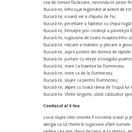
cea de minuni făcătoare, nevoindu-te peste fir
Bucură-te, înfricoşat legământ al arderii de tot
Bucură-te, icoană vie a chipului de Fiu;
Bucură-te, pecetluire a faptelor cu chipul rugăci
Bucură-te, înmulţire prin credinţă a părinteştii 
Bucură-te, rugăciune de toată noaptea întru zdr
Bucură-te, ridicare a mâinilor şi plecare a genu
Bucură-te, aspră postire din dorirea de laptele 
Bucură-te, purtare cu vitejie a toiagului psalmod
Bucură-te, stare ca înaintea lui Dumnezeu;
Bucură-te, voire ca de la Dumnezeu;
Bucură-te, slujire ca pentru Dumnezeu;
Bucură-te, alipire cu toată râvna de Trupul lui H
Bucură-te, Sfinte Grigorie, slăvit călăuzitor spre 
Condacul al 3-lea
Locul slujirii celei smerite îl socoteai scaun şi j
alergai ca să chemi în rugăciune sfânt numele
vedere cea prin chipul de taină al lui Hristos: Ali