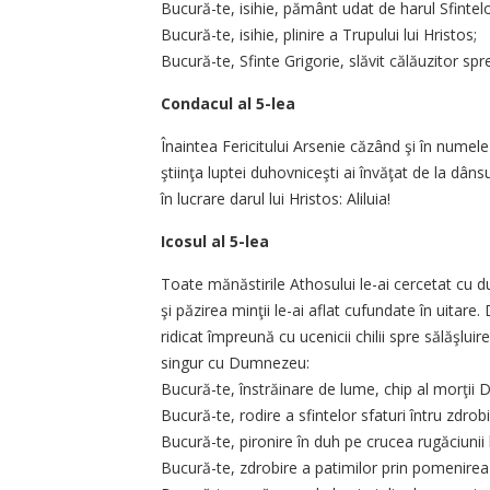
Bucură-te, isihie, pământ udat de harul Sfintel
Bucură-te, isihie, plinire a Trupului lui Hristos;
Bucură-te, Sfinte Grigorie, slăvit călăuzitor spre 
Condacul al 5-lea
Înaintea Fericitului Arsenie căzând şi în numel
ştiinţa luptei duhovniceşti ai învăţat de la dân
în lucrare darul lui Hristos: Aliluia!
Icosul al 5-lea
Toate mănăstirile Athosului le-ai cercetat cu d
şi păzirea minţii le-ai aflat cufundate în uitar
ridicat împreună cu ucenicii chilii spre sălăşluire
singur cu Dumnezeu:
Bucură-te, înstrăinare de lume, chip al morţii 
Bucură-te, rodire a sfintelor sfaturi întru zdrobi
Bucură-te, pironire în duh pe crucea rugăciunii l
Bucură-te, zdrobire a patimilor prin pomenir