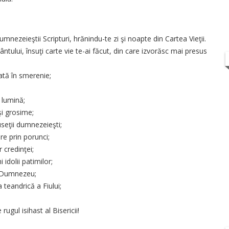
umnezeieştii Scripturi, hrănindu-te zi şi noapte din Cartea Vieţii.
ântului, însuţi carte vie te-ai făcut, din care izvorăsc mai presus
ată în smerenie;
 lumină;
şi grosime;
useţii dumnezeieşti;
re prin porunci;
 credinţei;
idolii patimilor;
de Dumnezeu;
teandrică a Fiului;
rugul isihast al Bisericii!