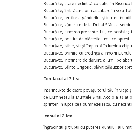
Bucură-te, stare neclintită cu duhul în Biserica l
Bucură-te, îmbrăcare prin ascultare în voia Tat
Bucură-te, jertfire a gândurilor şi intrare în od
Bucură-te, zămislire de la Duhul Sfânt a seminţ
Bucură-te, simţirea prezenţei Lui, ce odrăsleşt
Bucură-te, postire de plăcerile lumii ce opreşti
Bucură-te, isihie, viaţă împlinită în lumina chipul
Bucură-te, primire cu credinţă a înnoirii Duhului
Bucură-te, închinare de dăruire a lumii pe altaru
Bucură-te, Sfinte Grigorie, slăvit călăuzitor spre 
Condacul al 2-lea
Întărindu-te de către povăţuitorul tău în viaţa
de Dumnezeu la Muntele Sinai. Acolo ai tăiat od
sprinten în lupta cea dumnezeiască, cu neclintir
Icosul al 2-lea
Îngrădindu-ţi trupul cu puterea duhului, ai uimi