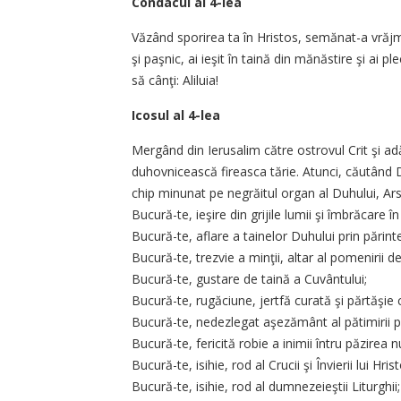
Condacul al 4-lea
Văzând sporirea ta în Hristos, semănat-a vrăjm
şi paşnic, ai ieşit în taină din mănăstire şi ai pl
să cânţi: Aliluia!
Icosul al 4-lea
Mergând din Ierusalim către ostrovul Crit şi ad
duhovnicească fireasca tărie. Atunci, căutând Do
chip minunat pe negrăitul organ al Duhului, A
Bucură-te, ieşire din grijile lumii şi îmbrăcare î
Bucură-te, aflare a tainelor Duhului prin părint
Bucură-te, trezvie a minţii, altar al pomenirii
Bucură-te, gustare de taină a Cuvântului;
Bucură-te, rugăciune, jertfă curată şi părtăşie 
Bucură-te, nedezlegat aşezământ al pătimirii p
Bucură-te, fericită robie a inimii întru păzirea nu
Bucură-te, isihie, rod al Crucii şi Învierii lui Hris
Bucură-te, isihie, rod al dumnezeieştii Liturghii;