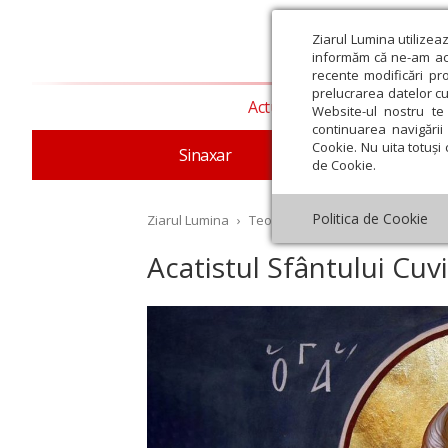
Ziarul Lumina utilizea
informăm că ne-am actu
recente modificări pr
prelucrarea datelor cu
Actualitate religioasă
T
Website-ul nostru te 
continuarea navigării 
Cookie. Nu uita totuși 
Sinaxar
Apostolul zilei
Evang
de Cookie.
Politica de Cookie
Ziarul Lumina
›
Teologie și spiritualitate
›
Rugăc
Acatistul Sfântului Cuvi
st
Septembrie
Octombrie
Noiembrie
Decembrie
Ianuar