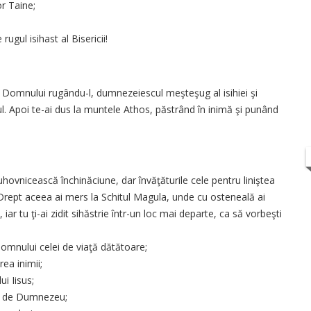
or Taine;
rugul isihast al Bisericii!
e Domnului rugându-l, dumnezeiescul meşteşug al isihiei şi
sul. Apoi te-ai dus la muntele Athos, păstrând în inimă şi punând
uhovnicească închinăciune, dar învăţăturile cele pentru liniştea
e. Drept aceea ai mers la Schitul Magula, unde cu osteneală ai
, iar tu ţi-ai zidit sihăstrie într-un loc mai departe, ca să vorbeşti
Domnului celei de viaţă dătătoare;
rea inimii;
ui Iisus;
ea de Dumnezeu;