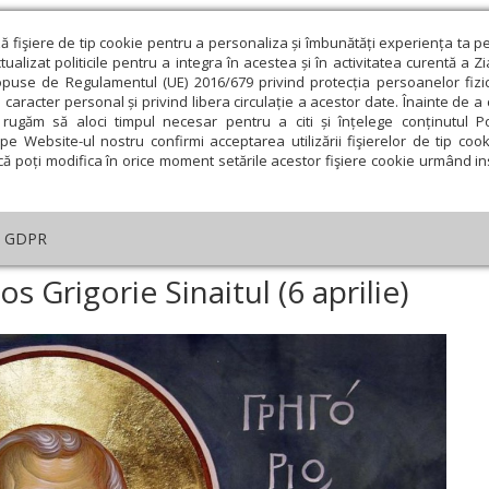
ză fişiere de tip cookie pentru a personaliza și îmbunătăți experiența ta p
alizat politicile pentru a integra în acestea și în activitatea curentă a Z
opuse de Regulamentul (UE) 2016/679 privind protecția persoanelor fizi
 caracter personal și privind libera circulație a acestor date. Înainte de 
eologie și spiritualitate
Educaţie și Cultură
Societate
rugăm să aloci timpul necesar pentru a citi și înțelege conținutul Pol
pe Website-ul nostru confirmi acceptarea utilizării fişierelor de tip cook
că poți modifica în orice moment setările acestor fişiere cookie urmând ins
helia zilei
Evanghelia de Duminică
Theologica
L
GDPR
iuni
›
Acatistul Sfântului Cuvios Grigorie Sinaitul (6 aprilie)
os Grigorie Sinaitul (6 aprilie)
ie
Februarie
Martie
Aprilie
Mai
Iunie