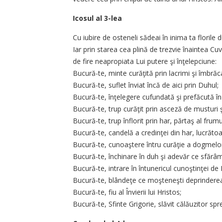
Icosul al 3-lea
Cu iubire de osteneli sădeai în inima ta florile d
Iar prin starea cea plină de trezvie înaintea Cuv
de fire neapropiata Lui putere şi înţelepciune:
Bucură-te, minte curăţită prin lacrimi şi îmbrăc
Bucură-te, suflet înviat încă de aici prin Duhul;
Bucură-te, înţelegere cufundată şi prefăcută în
Bucură-te, trup curăţit prin asceză de musturi 
Bucură-te, trup înflorit prin har, părtaş al frum
Bucură-te, candelă a credinţei din har, lucrătoa
Bucură-te, cunoaştere întru curăţie a dogmelor
Bucură-te, închinare în duh şi adevăr ce sfărâmi 
Bucură-te, intrare în întunericul cunoştinţei 
Bucură-te, blândeţe ce moşteneşti deprinderea 
Bucură-te, fiu al Învierii lui Hristos;
Bucură-te, Sfinte Grigorie, slăvit călăuzitor spre 