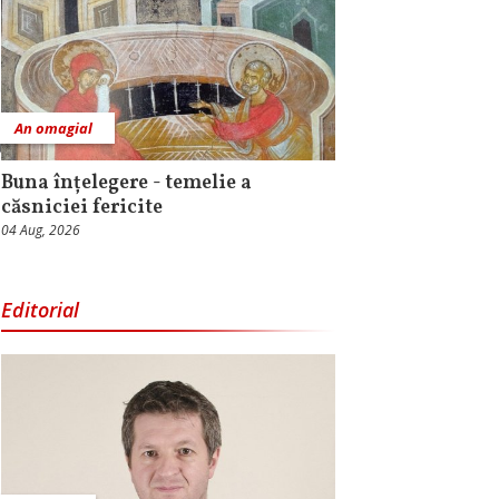
An omagial
Buna înțelegere - temelie a
căsniciei fericite
04 Aug, 2026
Editorial