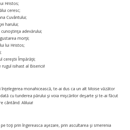
ui Hristos;
ălui ceresc;
ihna Cuvântului;
ei harului;
i cunoştinţa adevărului;
 gustarea morţii;
ui lui Hristos;
;
l cereştii Împărăţii;
rugul isihast al Bisericii!
 şi înţelegerea monahicească, te-ai dus ca un alt Moise văzător
ată cu tunderea părului şi voia mişcărilor deşarte şi te-ai făcut
e cântând: Aliluia!
t pe toţi prin îngereasca aşezare, prin ascultarea şi smerenia