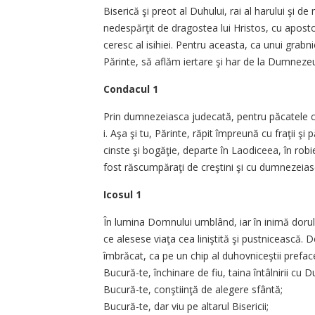
Biserică şi preot al Duhului, rai al harului şi d
nedespărţit de dragostea lui Hristos, cu apostole
ceresc al isihiei. Pentru aceasta, ca unui grabni
Părinte, să aflăm iertare şi har de la Dumnezeu
Condacul 1
Prin dumnezeiasca judecată, pentru păcatele creş
i. Aşa şi tu, Părinte, răpit împreună cu fraţii şi
cinste şi bogăţie, departe în Laodiceea, în robie
fost răscumpăraţi de creştini şi cu dumnezeiască
Icosul 1
În lumina Domnului umblând, iar în inimă dorul
ce alesese viaţa cea liniştită şi pustnicească. D
îmbrăcat, ca pe un chip al duhovniceştii preface
Bucură-te, închinare de fiu, taina întâlnirii cu
Bucură-te, conştiinţă de alegere sfântă;
Bucură-te, dar viu pe altarul Bisericii;