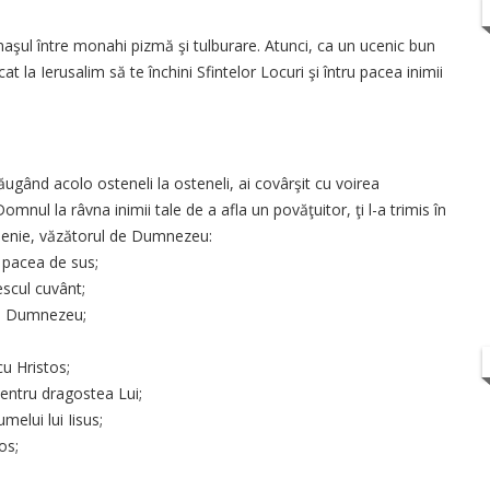
aşul între monahi pizmă şi tulburare. Atunci, ca un ucenic bun
ecat la Ierusalim să te închini Sfintelor Locuri şi întru pacea inimii
ăugând acolo osteneli la osteneli, ai covârşit cu voirea
mnul la râvna inimii tale de a afla un povăţuitor, ţi l-a trimis în
rsenie, văzătorul de Dumnezeu:
n pacea de sus;
escul cuvânt;
 de Dumnezeu;
cu Hristos;
entru dragostea Lui;
melui lui Iisus;
tos;