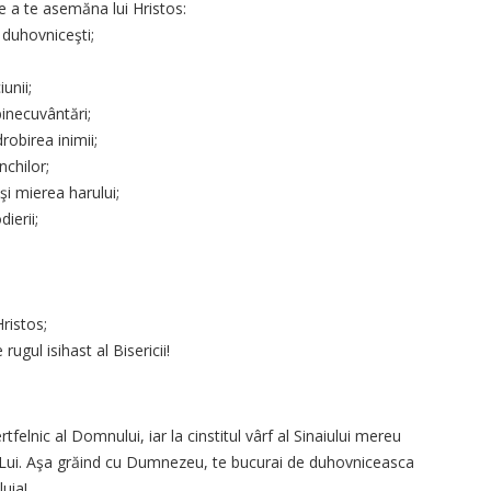
e a te asemăna lui Hristos:
 duhovniceşti;
unii;
binecuvântări;
obirea inimii;
nchilor;
şi mierea harului;
ierii;
ristos;
rugul isihast al Bisericii!
ertfelnic al Domnului, iar la cinstitul vârf al Sinaiului mereu
 Lui. Aşa grăind cu Dumnezeu, te bucurai de duhovniceasca
luia!