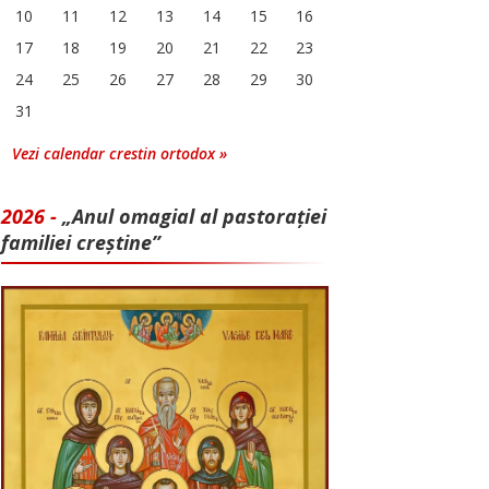
10
11
12
13
14
15
16
17
18
19
20
21
22
23
24
25
26
27
28
29
30
31
Vezi calendar crestin ortodox »
2026 -
„Anul omagial al pastorației
familiei creștine”