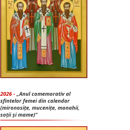
2026 -
„Anul comemorativ al
sfintelor femei din calendar
(mironosițe, mu­cenițe, monahii,
soții și mame)”